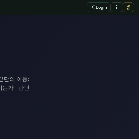
login
more_vert
vpn_key
Login
앞단의 이동:
는가 ; 판단