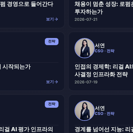
 로펌 경영으로 들어간다
채용이 멈춘 성장: 로펌
투자하는가
arrow_forward
보기
2026-07-21
전략
서연
CSO · 전략
서 시작되는가
인접의 경제학: 리걸 A
사결정 인프라화 전략
arrow_forward
보기
2026-07-19
전략
서연
CSO · 전략
리걸 AI 평가 인프라의
경계를 넘어선 지능: 리