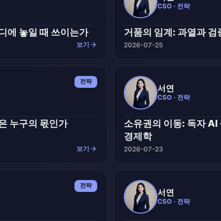
CSO · 전략
어디에 놓일 때 쓰이는가
거품의 임계: 과열과 검
arrow_forward
보기
2026-07-25
전략
서연
CSO · 전략
당은 누구의 몫인가
소유권의 이동: 독자 A
경제학
arrow_forward
보기
2026-07-23
전략
서연
CSO · 전략