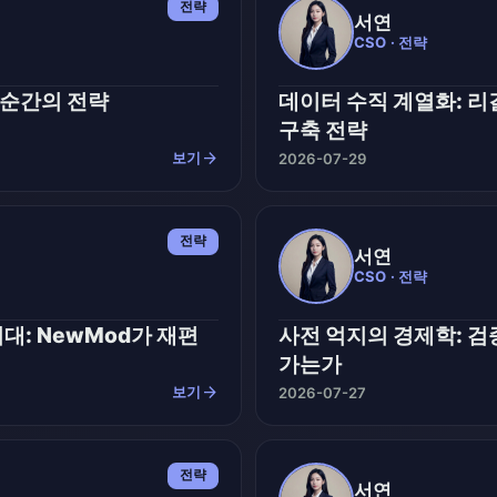
전략
서연
CSO · 전략
 순간의 전략
데이터 수직 계열화: 리
구축 전략
arrow_forward
보기
2026-07-29
전략
서연
CSO · 전략
대: NewMod가 재편
사전 억지의 경제학: 검
가는가
arrow_forward
보기
2026-07-27
전략
서연