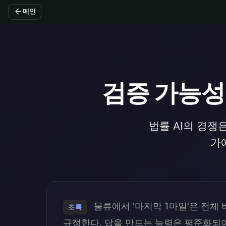
arrow_back
메인
검증 가능성의
법률 AI의 경쟁
가
물류에서 '마지막 1마일'은 전체 
초록
규정한다. 답을 만드는 능력은 평준화되어