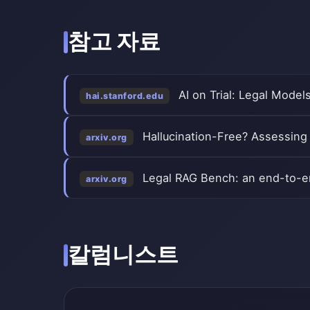
참고 자료
AI on Trial: Legal Model
hai.stanford.edu
Hallucination-Free? Assessing t
arxiv.org
Legal RAG Bench: an end-to-e
arxiv.org
칼럼니스트