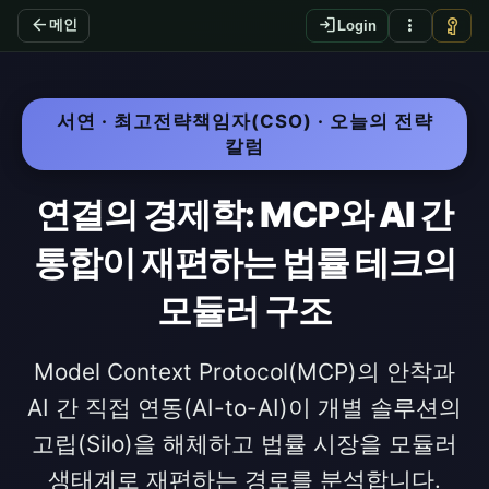
arrow_back
login
more_vert
vpn_key
메인
Login
서연 · 최고전략책임자(CSO) · 오늘의 전략
칼럼
연결의 경제학: MCP와 AI 간
통합이 재편하는 법률 테크의
모듈러 구조
Model Context Protocol(MCP)의 안착과
AI 간 직접 연동(AI-to-AI)이 개별 솔루션의
고립(Silo)을 해체하고 법률 시장을 모듈러
생태계로 재편하는 경로를 분석합니다.