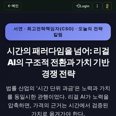
arrow_back
login
more_vert
vpn_key
메인
Login
서연 · 최고전략책임자(CSO) · 오늘의 전략
칼럼
시간의 패러다임을 넘어: 리걸
AI의 구조적 전환과 가치 기반
경쟁 전략
법률 산업의 '시간 단위 과금'은 노력과 가치
를 동일시한 관행이었다. 리걸 AI가 노력을
압축하면, 가격의 근거는 시간에서 검증된
가치로 옮겨가야 한다.