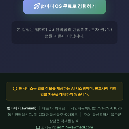
rocket_launch
법마디 OS 무료로 경험하기
본 칼럼은 법마디 OS 전략팀의 관점이며, 투자 권유나
법률 자문이 아닙니다.
info
본 서비스는 법률 정보를 제공하는 AI 시스템이며, 변호사에 의한
법률 자문을 대체하지 않습니다.
법마디 (Lawmadi)
|
대표자: 최재남
|
사업자등록번호: 751-29-01826
통신판매업신고: 제 2026-울산울주-0086호
|
주소: 울산광역시 울주군
삼남읍 작괘들길 41
mail
고객문의:
admin@lawmadi.com