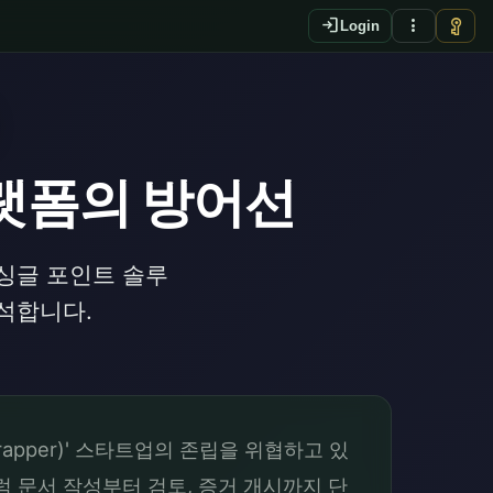
login
more_vert
vpn_key
Login
랫폼의 방어선
싱글 포인트 솔루
석합니다.
apper)' 스타트업의 존립을 위협하고 있
례처럼 문서 작성부터 검토, 증거 개시까지 단