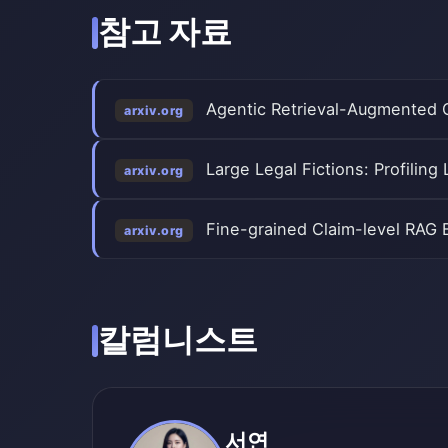
참고 자료
Agentic Retrieval-Augmented G
arxiv.org
Large Legal Fictions: Profiling
arxiv.org
Fine-grained Claim-level RAG 
arxiv.org
칼럼니스트
서연