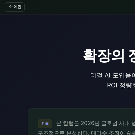
arrow_back
메인
확장의 장
리걸 AI 도입율
ROI 정
본 칼럼은 2026년 글로벌 사내 법무
초록
구조적으로 분석한다. 대다수 조직이 A