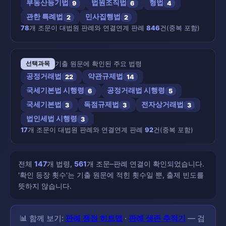
부동산등기법
법원조직법
형법
9
6
4
관한 특례법
민사집행법
2
2
78
개 조문이 대법원 판례와 연결
연계 판례
846
건(중복 포함)
기출 원문에 확인된 주요 법령
선택과목
공정거래법
약관규제법
22
14
국세기본법 시행령
공정거래법 시행령
6
5
국세기본법
독점규제법
전자상거래법
3
3
3
법인세법 시행령
3
17
개 조문이 대법원 판례와 연결
연계 판례
92
건(중복 포함)
전체
147
개 법령,
561
개 조문–판례 연결이 확인되었습니다.
'확인 등장 횟수'는 기출 원문에 적힌 횟수일 뿐, 출제 빈도를
뜻하지 않습니다.
📊 함께 보기:
판례 쟁점 히트맵
·
판례 생존 추적기
— 검