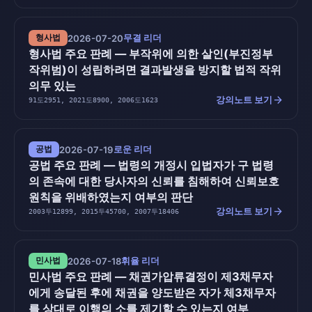
무결 리더
형사법
2026-07-20
형사법 주요 판례 — 부작위에 의한 살인(부진정부
작위범)이 성립하려면 결과발생을 방지할 법적 작위
의무 있는
arrow_forward
강의노트 보기
91도2951, 2021도8900, 2006도1623
로운 리더
공법
2026-07-19
공법 주요 판례 — 법령의 개정시 입법자가 구 법령
의 존속에 대한 당사자의 신뢰를 침해하여 신뢰보호
원칙을 위배하였는지 여부의 판단
arrow_forward
강의노트 보기
2003두12899, 2015두45700, 2007두18406
휘율 리더
민사법
2026-07-18
민사법 주요 판례 — 채권가압류결정이 제3채무자
에게 송달된 후에 채권을 양도받은 자가 체3채무자
를 상대로 이행의 소를 제기할 수 있는지 여부