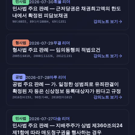
휘율 리더
민사법
2026-07-30
민사법 주요 판례 — 근저당권은 채권최고액의 한도
내에서 확정된 피담보채권
arrow_forward
강의노트 보기
90다8855, 89다카18884, 69다1351
무결 리더
형사법
2026-07-29
형사법 주요 판례 — 임의동행의 적법요건
arrow_forward
강의노트 보기
2005도6810, 2008도11226, 2012도231
마루 리더
공법
2026-07-28
공법 주요 판례 — 가. 일정한 성범죄로 유죄판결이
확정된 자 등은 신상정보 등록대상자가 된다고 규정
arrow_forward
강의노트 보기
2016헌바153, 90헌가48, 2018헌마1015
다솜 리더
민사법
2026-07-27
민사법 주요 판례 — 지배주주가 상법 제360조의24
제1항에 따라 매도청구권을 행사하는 경우