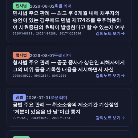
휘율 리더
민사법
2026-08-02
민사법 주요 판례 — 최고 후 6개월 내에 채무자의
승인이 있는 경우에도 민법 제174조를 유추적용하
여 시효중단의 효력이 발생한다고 할 수 있는지 여부
arrow_forward
강의노트 보기
2020다46663, 2011다84298, 2017다229536
무결 리더
형사법
2026-08-01
형사법 주요 판례 — 공군 중사가 상관인 피해자에게
그의 비위 등을 기록한 내용을 제시하면서 자신
arrow_forward
강의노트 보기
2008도8922, 99도2884, 80도2566
로운 리더
공법
2026-07-31
공법 주요 판례 — 취소소송의 제소기간 기산점인
"처분이 있음을 안 날"이란 통지
arrow_forward
강의노트 보기
90누6521, 2003두8050, 2003두6573