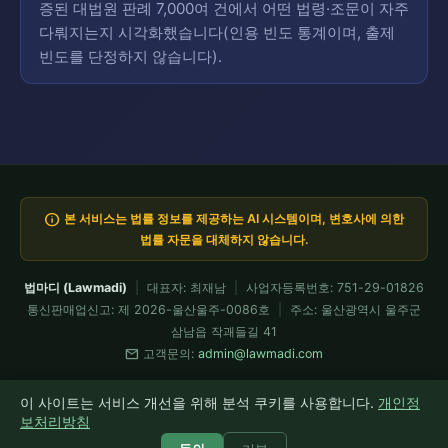
증된 대법원 판례 7,000여 건에서 어떤 법령·조문이 자주
다뤄지는지 시각화했습니다(인용 빈도 통계이며, 출제
빈도를 단정하지 않습니다).
info
본 서비스는 법률 정보를 제공하는 AI 시스템이며, 변호사에 의한
법률 자문을 대체하지 않습니다.
법마디 (Lawmadi)
|
대표자: 최재남
|
사업자등록번호: 751-29-01826
통신판매업신고: 제 2026-울산울주-0086호
|
주소: 울산광역시 울주군
삼남읍 작괘들길 41
mail
고객문의:
admin@lawmadi.com
이용약관
개인정보처리방침
요금제
전문가 API
환불정책
이 사이트는 서비스 개선을 위해 분석 쿠키를 사용합니다.
개인정
모든 코드는 Claude Fable이 설계·검증 운용 · 현재 Fable 5 가동 중
보처리방침
© 2026 법마디 Lawmadi. All rights reserved.