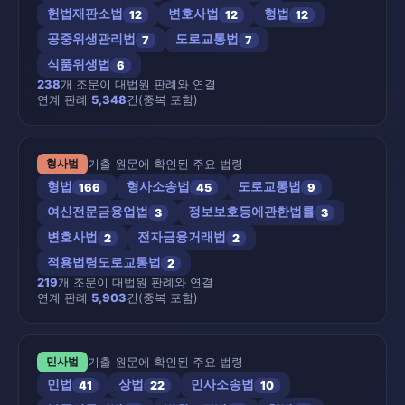
헌법재판소법
변호사법
형법
12
12
12
공중위생관리법
도로교통법
7
7
식품위생법
6
238
개 조문이 대법원 판례와 연결
연계 판례
5,348
건(중복 포함)
기출 원문에 확인된 주요 법령
형사법
형법
형사소송법
도로교통법
166
45
9
여신전문금융업법
정보보호등에관한법률
3
3
변호사법
전자금융거래법
2
2
적용법령도로교통법
2
219
개 조문이 대법원 판례와 연결
연계 판례
5,903
건(중복 포함)
기출 원문에 확인된 주요 법령
민사법
민법
상법
민사소송법
41
22
10