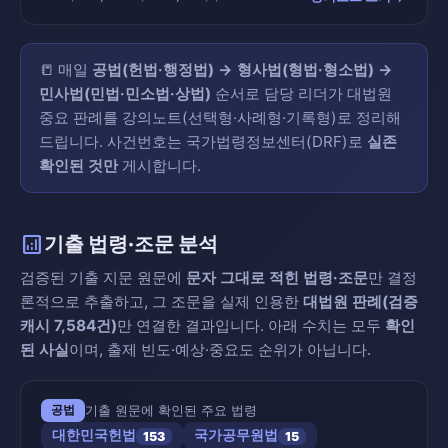
📒 매일
공법(헌법·행정법) → 형사법(형법·형소법) →
민사법(민법·민소법·상법)
순서로 담당 리더가 대법원
중요 판례를 강의노트(선택형·사례형·기록형)로 정리해
드립니다. 사건번호는 국가법령정보센터(DRF)로
실존
확인된 것만
게시합니다.
analytics
기출 법령·조문 분석
검증된 기출 지문 원문에
문자 그대로 적힌 법령·조문
만 결정
론적으로 추출하고, 그 조문을 실제 인용한
대법원 판례(검증
캐시 7,584건)
만 연결한 결과입니다. 아래 수치는 모두
확인
된 사실
이며, 출제 빈도·예상·중요도 순위가 아닙니다.
기출 원문에 확인된 주요 법령
공법
대한민국헌법
국가공무원법
153
15