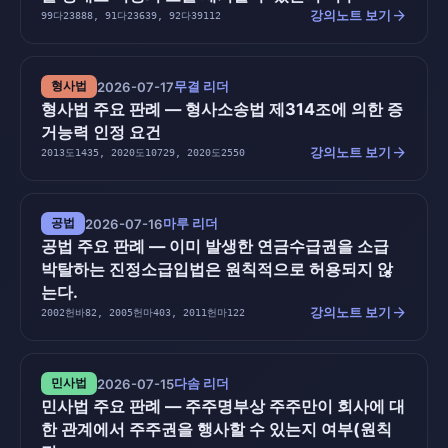
arrow_forward
강의노트 보기
99다23888, 91다23639, 92다39112
무결 리더
형사법
2026-07-17
형사법 주요 판례 — 형사소송법 제314조에 의한 증
거능력 인정 요건
arrow_forward
강의노트 보기
2013도1435, 2020도10729, 2020도2550
마루 리더
공법
2026-07-16
공법 주요 판례 — 이미 발생한 연금수급권을 소급
박탈하는 진정소급입법은 원칙적으로 허용되지 않
는다.
arrow_forward
강의노트 보기
2002헌바82, 2005헌마403, 2011헌마122
다솜 리더
민사법
2026-07-15
민사법 주요 판례 — 주주명부상 주주만이 회사에 대
한 관계에서 주주권을 행사할 수 있는지 여부(원칙