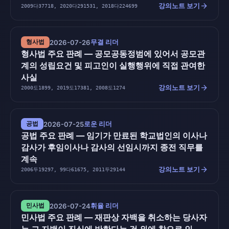
arrow_forward
강의노트 보기
2009다37718, 2020다291531, 2018다224699
무결 리더
형사법
2026-07-26
형사법 주요 판례 — 공모공동정범에 있어서 공모관
계의 성립요건 및 피고인이 실행행위에 직접 관여한
사실
arrow_forward
강의노트 보기
2000도1899, 2019도17381, 2008도1274
로운 리더
공법
2026-07-25
공법 주요 판례 — 임기가 만료된 학교법인의 이사나
감사가 후임이사나 감사의 선임시까지 종전 직무를
계속
arrow_forward
강의노트 보기
2006두19297, 99다61675, 2011두29144
휘율 리더
민사법
2026-07-24
민사법 주요 판례 — 재판상 자백을 취소하는 당사자