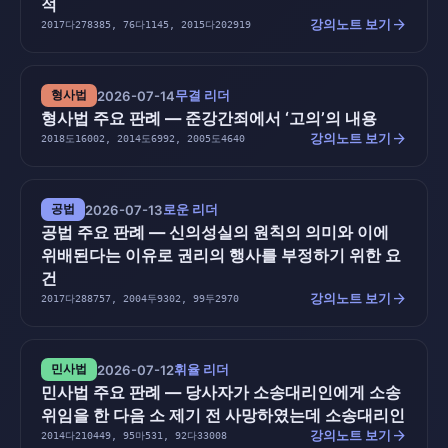
적
arrow_forward
강의노트 보기
2017다278385, 76다1145, 2015다202919
무결 리더
형사법
2026-07-14
형사법 주요 판례 — 준강간죄에서 ‘고의’의 내용
arrow_forward
강의노트 보기
2018도16002, 2014도6992, 2005도4640
로운 리더
공법
2026-07-13
공법 주요 판례 — 신의성실의 원칙의 의미와 이에
위배된다는 이유로 권리의 행사를 부정하기 위한 요
건
arrow_forward
강의노트 보기
2017다288757, 2004두9302, 99두2970
휘율 리더
민사법
2026-07-12
민사법 주요 판례 — 당사자가 소송대리인에게 소송
위임을 한 다음 소 제기 전 사망하였는데 소송대리인
arrow_forward
강의노트 보기
2014다210449, 95마531, 92다33008