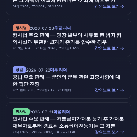
는 그 자백이 진실에 반한다는 것 외에 착오로 인
arrow_forward
강의노트 보기
94다22897, 75다634, 92다2585
무결 리더
형사법
2026-07-23
형사법 주요 판례 — 영장 발부의 사유로 된 범죄 혐
의사실과 무관한 별개의 증거를 압수한 경우
arrow_forward
강의노트 보기
2019도14341, 2016도19843, 2013도11650
마루 리더
공법
2026-07-22
공법 주요 판례 — 군인의 군무 관련 고충사항에 대
한 집단 진정
arrow_forward
강의노트 보기
2021헌마1258, 2002헌가17, 2013헌다1
휘율 리더
민사법
2026-07-21
민사법 주요 판례 — 처분금지가처분 등기 후 가처분
채무자로부터 경료된 소유권이전등기는 그 처분
arrow_forward
강의노트 보기
97다47897, 2010다28840, 2012다73158