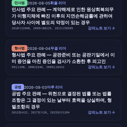
휘율 리더
민사법
2026-08-05
민사법 주요 판례 — 계약해제로 인한 원상회복의무
가 이행지체에 빠진 이후의 지연손해금률에 관하여
당사자 사이에 별도의 약정이 있는 경우
arrow_forward
강의노트 보기
2018다22008, 2009다88129, 2011다50509
무결 리더
형사법
2026-08-04
형사법 주요 판례 — 공판준비 또는 공판기일에서 이
미 증언을 마친 증인을 검사가 소환한 후 피고인
arrow_forward
강의노트 보기
99도1108, 2006모646, 2009도10412
마루 리더
공법
2026-08-03
공법 주요 판례 — 위헌으로 결정된 법률 또는 법률
조항은 그 결정이 있는 날부터 효력을 상실하며, 형
벌조항의 경우
arrow_forward
강의노트 보기
2012헌바22, 2017헌가26, 2015헌마1204