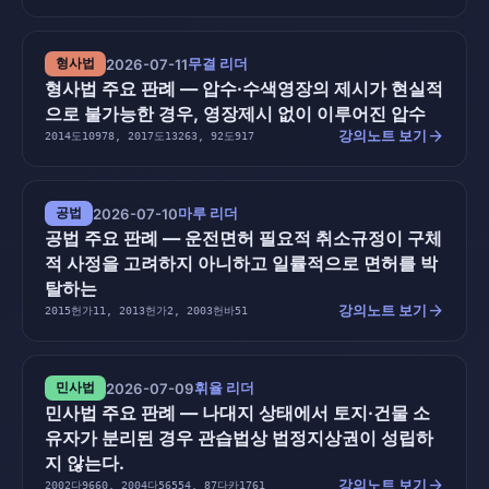
무결 리더
형사법
2026-07-11
형사법 주요 판례 — 압수·수색영장의 제시가 현실적
으로 불가능한 경우, 영장제시 없이 이루어진 압수
arrow_forward
강의노트 보기
2014도10978, 2017도13263, 92도917
마루 리더
공법
2026-07-10
공법 주요 판례 — 운전면허 필요적 취소규정이 구체
적 사정을 고려하지 아니하고 일률적으로 면허를 박
탈하는
arrow_forward
강의노트 보기
2015헌가11, 2013헌가2, 2003헌바51
휘율 리더
민사법
2026-07-09
민사법 주요 판례 — 나대지 상태에서 토지·건물 소
유자가 분리된 경우 관습법상 법정지상권이 성립하
지 않는다.
arrow_forward
강의노트 보기
2002다9660, 2004다56554, 87다카1761