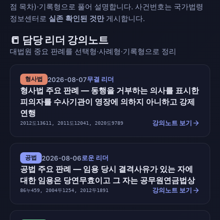
점 목차)·기록형으로 풀어 설명합니다. 사건번호는 국가법령
정보센터로
실존 확인된 것만
게시합니다.
📒 담당 리더 강의노트
대법원 중요 판례를 선택형·사례형·기록형으로 정리
무결 리더
형사법
2026-08-07
형사법 주요 판례 — 동행을 거부하는 의사를 표시한
피의자를 수사기관이 영장에 의하지 아니하고 강제
연행
arrow_forward
강의노트 보기
2012도13611, 2011도12041, 2020도9789
로운 리더
공법
2026-08-06
공법 주요 판례 — 임용 당시 결격사유가 있는 자에
대한 임용은 당연무효이고 그 자는 공무원연금법상
arrow_forward
강의노트 보기
86누459, 2004두1254, 2012두1891