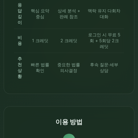
응
답
핵심 요약
상세 분석 +
맥락 유지 다회차
깊
중심
판례 참조
대화
이
로그인 시 무료 5
비
1 크레딧
2 크레딧
회 + 5회당 2크
용
레딧
추
천
빠른 법률
중요한 법률
후속 질문·세부
상
확인
의사결정
상담
황
이용 방법