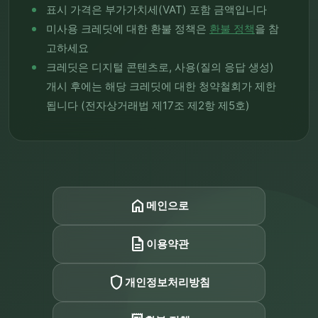
표시 가격은 부가가치세(VAT) 포함 금액입니다
미사용 크레딧에 대한 환불 정책은
환불 정책
을 참
고하세요
크레딧은 디지털 콘텐츠로, 사용(질의 응답 생성)
개시 후에는 해당 크레딧에 대한 청약철회가 제한
됩니다 (전자상거래법 제17조 제2항 제5호)
home
메인으로
description
이용약관
shield
개인정보처리방침