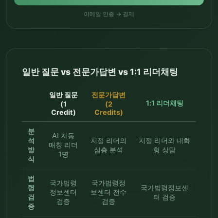
이메일 인증 → 결제
일반 질문 vs 전문가답변 vs 1:1 리더채팅
일반 질문
전문가답변
1:1 리더채팅
(1
(2
Credit)
Credits)
분
AI 자동
석
지정 리더의
지정 리더와 대화
매칭 리더
방
심층 분석
형 상담
1명
식
법
국가법령
국가법령정
령
국가법령정보센
정보센터
보센터 전수
검
터 검증
검증
검증
증