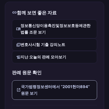
link
함께 보면 좋은 자료
정보통신망이용촉진및정보보호등에관한
menu_book
법률 조문 보기
quiz
변호사시험 기출 강의노트
history_edu
지난 오늘의 판례 모아보기
판례 원문 확인
국가법령정보센터에서 “2001헌마894”
open_in_new
원문 보기