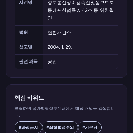
사건명
정보통신망이용촉진및정보보호
등에관한법률 제42조 등 위헌확
인
법원
헌법재판소
선고일
2004. 1. 29.
관련 과목
공법
핵심 키워드
클릭하면 국가법령정보센터에서 해당 개념을 검색합니
다.
#과잉금지
#죄형법정주의
#기본권