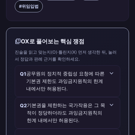
#위임입법
quiz
OX로 풀어보는 핵심 쟁점
진술을 읽고 맞는지(O)·틀린지(X) 먼저 생각한 뒤, 눌러
서 정답과 판례 근거를 확인하세요.
expand_more
공무원의 정치적 중립성 요청에 따른
Q1
기본권 제한도 과잉금지원칙의 한계
내에서만 허용된다.
맞습니다 (O)
expand_more
기본권을 제한하는 국가작용은 그 목
Q2
적이 정당하더라도 과잉금지원칙의
판례 근거
한계 내에서만 허용된다.
공무원의 정치적 중립성 요청에 따른 기본
권 제한도 과잉금지원칙의 한계 내에서만
맞습니다 (O)