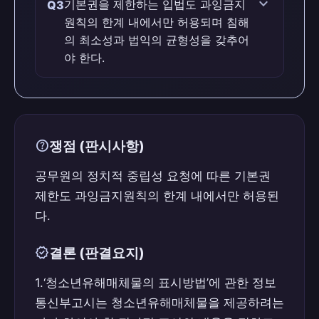
expand_more
기본권을 제한하는 입법도 과잉금지
Q3
허용된다.
원칙의 한계 내에서만 허용되며 침해
판례 근거
의 최소성과 법익의 균형성을 갖추어
기본권을 제한하는 국가작용은 그 목적이
야 한다.
정당하더라도 과잉금지원칙(목적의 정당성
·수단의 적합성·침해의 최소성·법익의 균형
맞습니다 (O)
성)의 한계 내에서만 허용된다.
판례 근거
help
쟁점 (판시사항)
기본권을 제한하는 입법도 과잉금지원칙의
한계 내에서만 허용되며 침해의 최소성과
공무원의 정치적 중립성 요청에 따른 기본권
법익의 균형성을 갖추어야 한다.
제한도 과잉금지원칙의 한계 내에서만 허용된
다.
verified
결론 (판결요지)
1.‘청소년유해매체물의 표시방법’에 관한 정보
통신부고시는 청소년유해매체물을 제공하려는