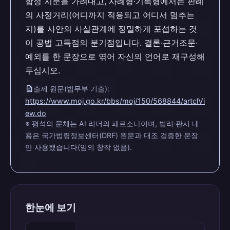
함정 지문을 가려내고, 사례형·기록형에서는 판례
의 사정거리(어디까지 적용되고 어디서 멈추는
지)를 사안의 사실관계에 정밀하게 포섭하는 것
이 공법 고득점의 분기점입니다. 결론·근거조문·
예외를 한 문장으로 엮어 자신의 언어로 재구성해
두십시오.
description
출제 원문(법무부 기출):
https://www.moj.go.kr/bbs/moj/150/568844/artclVi
ew.do
※ 평석의 문체는 AI 리더의 페르소나이며, 법리·판시 내
용은 국가법령정보센터(DRF) 원문과 대조 검증한 문장
만 사용했습니다(임의 창작 없음).
한눈에 보기