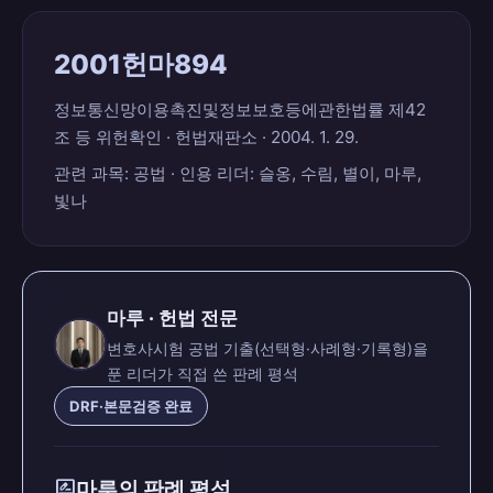
2001헌마894
정보통신망이용촉진및정보보호등에관한법률 제42
조 등 위헌확인 · 헌법재판소 · 2004. 1. 29.
관련 과목: 공법 · 인용 리더: 슬옹, 수림, 별이, 마루,
빛나
마루 · 헌법 전문
변호사시험 공법 기출(선택형·사례형·기록형)을
푼 리더가 직접 쓴 판례 평석
DRF·본문검증 완료
rate_review
마루의 판례 평석