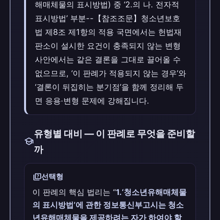
해매체물의 표시방법) 중 ‘2.의 나. 전자적
표시방법’ 부분--【참조조문】청소년보호
법 제8조 제1항의 적용 국면에서는 헌법재
판소이 설시한 요건이 충족되지 않는 변형
사안에서는 같은 결론을 그대로 끌어올 수
없으므로, ‘이 판례가 적용되지 않는 경우’와
‘결론이 뒤집히는 분기점’을 함께 정리해 두
면 응용·변형 문제에 강해집니다.
유형별 대비 — 이 판례로 무엇을 준비할
school
까
quiz
선택형
이 판례의 핵심 법리는 “
1.‘청소년유해매체물
의 표시방법’에 관한 정보통신부고시는 청소
년유해매체물을 제공하려는 자가 하여야 할