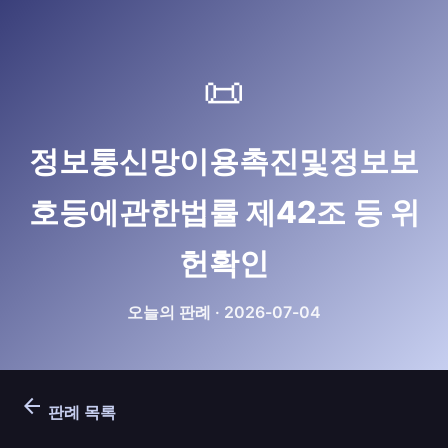
📜
정보통신망이용촉진및정보보
호등에관한법률 제42조 등 위
헌확인
오늘의 판례 · 2026-07-04
arrow_back
판례 목록