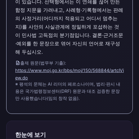
이 있습니다. 선택형에서는 이 연쇄를 끊어 만든
함정 지문을 가려내고, 사례형·기록형에서는 판례
의 사정거리(어디까지 적용되고 어디서 멈추는
지)를 사안의 사실관계에 정밀하게 포섭하는 것
이 민사법 고득점의 분기점입니다. 결론·근거조문
·예외를 한 문장으로 엮어 자신의 언어로 재구성
해 두십시오.
description
출제 원문(법무부 기출):
https://www.moj.go.kr/bbs/moj/150/568844/artclVi
ew.do
※ 평석의 문체는 AI 리더의 페르소나이며, 법리·판시 내
용은 국가법령정보센터(DRF) 원문과 대조 검증한 문장
만 사용했습니다(임의 창작 없음).
한눈에 보기