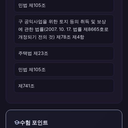
민법 제105조
구 공익사업을 위한 토지 등의 취득 및 보상
에 관한 법률(2007. 10. 17. 법률 제8665호로
개정되기 전의 것) 제78조 제4항
주택법 제23조
민법 제105조
제741조
school
수험 포인트