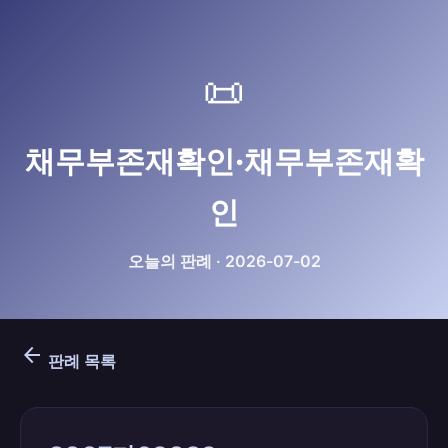
📜
채무부존재확인·채무부존재확
인
오늘의 판례 · 2026-07-02
arrow_back
판례 목록