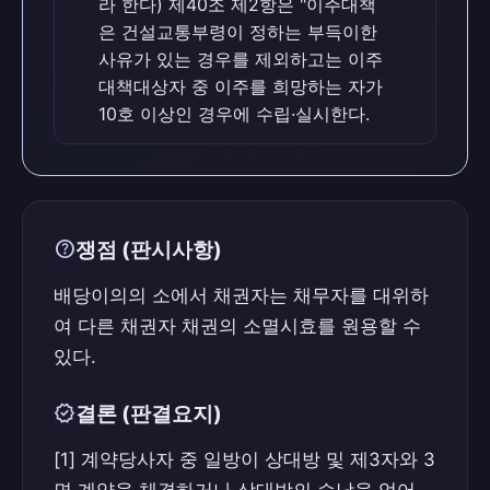
라 한다) 제40조 제2항은 "이주대책
법률 제8665호로 개정되기 전의 것, 이하
은 건설교통부령이 정하는 부득이한
‘구 공익사업법’이라 한다) 제78조 제1항은
사유가 있는 경우를 제외하고는 이주
사업시행자의 이주대책 수립·실시의무를 정
대책대상자 중 이주를 희망하는 자가
하고 있고, 구 공익사업을 위한 토지 등의
10호 이상인 경우에 수립·실시한다.
취득 및 보상에 관한 법률 시행령(2008.
맞습니다 (O)
판례 근거
help
쟁점 (판시사항)
대통령령 제20722호로 개정되기 전의 것,
이하 ‘구 공익사업법 시행령’이라 한다) 제
배당이의의 소에서 채권자는 채무자를 대위하
40조 제2항은 "이주대책은 건설교통부령이
여 다른 채권자 채권의 소멸시효를 원용할 수
정하는 부득이한 사유가 있는 경우를 제외
있다.
하고는 이주대책대상자 중 이주를 희망하는
자가 10호 이상인 경우에 수립·실시한다.
verified
결론 (판결요지)
[1] 계약당사자 중 일방이 상대방 및 제3자와 3