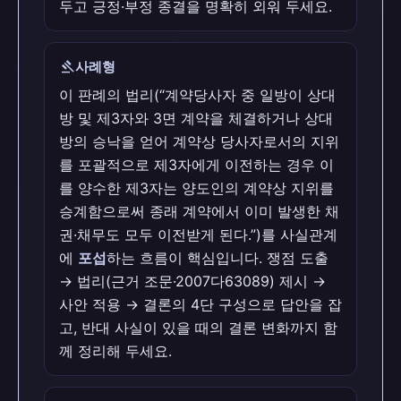
두고 긍정·부정 종결을 명확히 외워 두세요.
gavel
사례형
이 판례의 법리(“계약당사자 중 일방이 상대
방 및 제3자와 3면 계약을 체결하거나 상대
방의 승낙을 얻어 계약상 당사자로서의 지위
를 포괄적으로 제3자에게 이전하는 경우 이
를 양수한 제3자는 양도인의 계약상 지위를
승계함으로써 종래 계약에서 이미 발생한 채
권·채무도 모두 이전받게 된다.”)를 사실관계
에
포섭
하는 흐름이 핵심입니다. 쟁점 도출
→ 법리(근거 조문·2007다63089) 제시 →
사안 적용 → 결론의 4단 구성으로 답안을 잡
고, 반대 사실이 있을 때의 결론 변화까지 함
께 정리해 두세요.