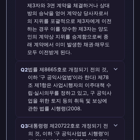
제3자와 3면 계약을 체결하거나 상대
방의 승낙을 얻어 계약상 당사자로서
의 지위를 포괄적으로 제3자에게 이전
하는 경우 이를 양수한 제3자는 양도
인의 계약상 지위를 승계함으로써 종
래 계약에서 이미 발생한 채권·채무도
모두 이전받게 된다.
맞습니다 (O)
expand_more
법률 제8665호로 개정되기 전의 것,
Q2
이하 ‘구 공익사업법’이라 한다) 제78
판례 근거
조 제1항은 사업시행자의 이주대책 수
[1] 계약당사자 중 일방이 상대방 및 제3자
립·실시의무를 정하고 있고, 구 공익사
와 3면 계약을 체결하거나 상대방의 승낙을
업을 위한 토지 등의 취득 및 보상에
얻어 계약상 당사자로서의 지위를 포괄적으
관한 법률 시행령(2008.
로 제3자에게 이전하는 경우 이를 양수한
제3자는 양도인의 계약상 지위를 승계함으
맞습니다 (O)
expand_more
대통령령 제20722호로 개정되기 전
Q3
로써 종래 계약에서 이미 발생한 채권·채무
의 것, 이하 ‘구 공익사업법 시행령’이
도 모두 이전받게 된다.
판례 근거