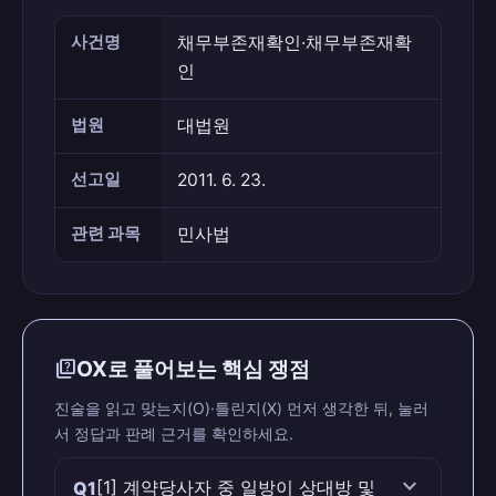
사건명
채무부존재확인·채무부존재확
인
법원
대법원
선고일
2011. 6. 23.
관련 과목
민사법
quiz
OX로 풀어보는 핵심 쟁점
진술을 읽고 맞는지(O)·틀린지(X) 먼저 생각한 뒤, 눌러
서 정답과 판례 근거를 확인하세요.
expand_more
[1] 계약당사자 중 일방이 상대방 및
Q1