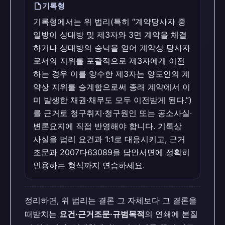
draft
기록형
기록형에서는 위 법리(특히 “계약당사자 중
일방이 상대방 및 제3자와 3면 계약을 체결
하거나 상대방의 승낙을 얻어 계약상 당사자
로서의 지위를 포괄적으로 제3자에게 이전
하는 경우 이를 양수한 제3자는 양도인의 계
약상 지위를 승계함으로써 종래 계약에서 이
미 발생한 채권·채무도 모두 이전받게 된다.”)
를 근거로 청구취지·청구원인 또는 공소사실·
변론요지에 직접 반영해야 합니다. 기록상
사실을 법리 요건과 1:1로 대응시키고, 근거
조문과 2007다63089을 답안서면에 정확히
인용하는 형식까지 연습하세요.
정리하면, 위 법리는 결론 그 자체보다 그 결론을
떠받치는
요건·근거조문·규범목적
의 연쇄에 본질