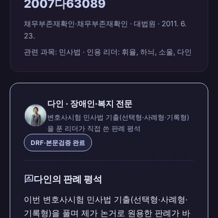
2007다63089
채무부존재확인·채무부존재확인 · 대법원 · 2011. 6.
23.
관련 과목: 민사법 · 인용 리더: 휘율, 하늬, 소울, 다인
다인 · 장애인·복지 전문
변호사시험 민사법 기출(선택형·사례형·기록형)
을 푼 리더가 직접 쓴 판례 평석
DRF·본문검증 완료
rate_review
다인의 판례 평석
이번 변호사시험 민사법 기출(선택형·사례형·
기록형)을 풀며 제가 논거로 원용한 판례가 바