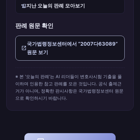
history_edu
지난 오늘의 판례 모아보기
판례 원문 확인
국가법령정보센터에서 “2007다63089”
open_in_new
원문 보기
※ 본 '오늘의 판례'는 AI 리더들이 변호사시험 기출을 풀
이하며 인용한 참고 판례를 모은 것입니다. 공식 출제근
거가 아니며, 정확한 판시사항은 국가법령정보센터 원문
으로 확인하시기 바랍니다.