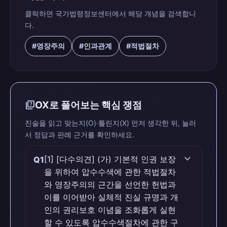
클릭하면 국가법령정보센터에서 해당 개념을 검색합니
다.
#영장주의
#인과관계
#적법절차
quiz
OX로 풀어보는 핵심 쟁점
진술을 읽고 맞는지(O)·틀린지(X) 먼저 생각한 뒤, 눌러
서 정답과 판례 근거를 확인하세요.
expand_more
[1] [다수의견] (가) 기본적 인권 보장
Q1
을 위하여 압수수색에 관한 적법절차
와 영장주의의 근간을 선언한 헌법과
이를 이어받아 실체적 진실 규명과 개
인의 권리보호 이념을 조화롭게 실현
할 수 있도록 압수수색절차에 관한 구