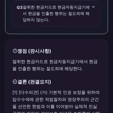
맞습니다 (O)
expand_more
절취한 현금카드로 현금자동지급기에
Q3
서 현금을 인출한 행위는 절도죄에 해
판례 근거
당하지 않는다.
(나) 다만, 법이 정한 절차에 따르지 아니하
고 수집한 압수물의 증거능력 인정 여부를
틀립니다 (X)
최종적으로 판단함에 있어서는, 실체적 진
실 규명을 통한 정당한 형벌권의 실현도 헌
판례 근거
법과 형사소송법이 형사소송 절차를 통하여
help
쟁점 (판시사항)
절취한 현금카드로 현금자동지급기에서 현
달성하려는 중요한 목표이자 이념이므로,
금을 인출한 행위는 절도죄에 해당한다.
절취한 현금카드로 현금자동지급기에서 현금
형식적으로 보아 정해진 절차에 따르지 아
을 인출한 행위는 절도죄에 해당한다.
니하고 수집한 증거라는 이유만을 내세워
획일적으로 그 증거의 증거능력을 부정하는
verified
결론 (판결요지)
것 역시 헌법과 형사소송법이 형사소송에
관한 절차 조항을 마련한 취지에 맞는다고
[1] [다수의견] (가) 기본적 인권 보장을 위하여
볼 수 없다.
압수수색에 관한 적법절차와 영장주의의 근간
을 선언한 헌법과 이를 이어받아 실체적 진실