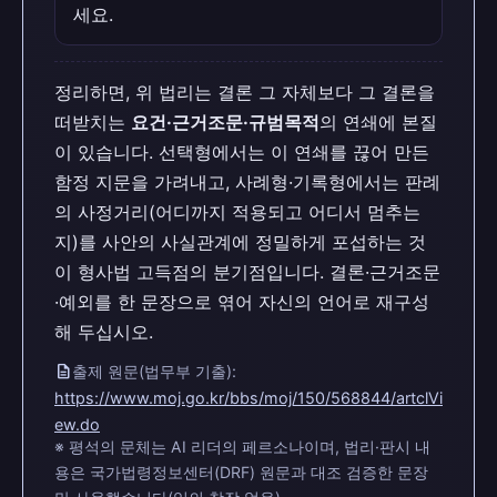
세요.
정리하면, 위 법리는 결론 그 자체보다 그 결론을
떠받치는
요건·근거조문·규범목적
의 연쇄에 본질
이 있습니다. 선택형에서는 이 연쇄를 끊어 만든
함정 지문을 가려내고, 사례형·기록형에서는 판례
의 사정거리(어디까지 적용되고 어디서 멈추는
지)를 사안의 사실관계에 정밀하게 포섭하는 것
이 형사법 고득점의 분기점입니다. 결론·근거조문
·예외를 한 문장으로 엮어 자신의 언어로 재구성
해 두십시오.
description
출제 원문(법무부 기출):
https://www.moj.go.kr/bbs/moj/150/568844/artclVi
ew.do
※ 평석의 문체는 AI 리더의 페르소나이며, 법리·판시 내
용은 국가법령정보센터(DRF) 원문과 대조 검증한 문장