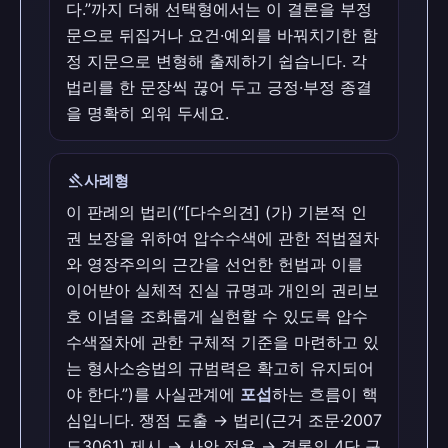
다.”까지 더해 선택형에서는 이 결론을 부정
문으로 뒤집거나 요건·예외를 바꿔치기한 함
정 지문으로 변형해 출제하기 쉽습니다. 각
법리를 한 문장씩 끊어 두고 긍정·부정 종결
을 명확히 외워 두세요.
gavel
사례형
이 판례의 법리(“[다수의견] (가) 기본적 인
권 보장을 위하여 압수수색에 관한 적법절차
와 영장주의의 근간을 선언한 헌법과 이를
이어받아 실체적 진실 규명과 개인의 권리보
호 이념을 조화롭게 실현할 수 있도록 압수
수색절차에 관한 구체적 기준을 마련하고 있
는 형사소송법의 규범력은 확고히 유지되어
야 한다.”)를 사실관계에
포섭
하는 흐름이 핵
심입니다. 쟁점 도출 → 법리(근거 조문·2007
도3061) 제시 → 사안 적용 → 결론의 4단 구