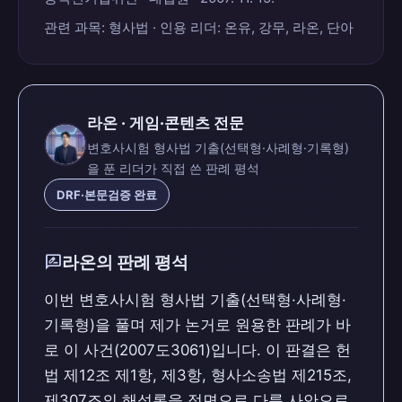
관련 과목: 형사법 · 인용 리더: 온유, 강무, 라온, 단아
라온 · 게임·콘텐츠 전문
변호사시험 형사법 기출(선택형·사례형·기록형)
을 푼 리더가 직접 쓴 판례 평석
DRF·본문검증 완료
rate_review
라온의 판례 평석
이번 변호사시험 형사법 기출(선택형·사례형·
기록형)을 풀며 제가 논거로 원용한 판례가 바
로 이 사건(2007도3061)입니다. 이 판결은 헌
법 제12조 제1항, 제3항, 형사소송법 제215조,
제307조의 해석론을 정면으로 다룬 사안으로,