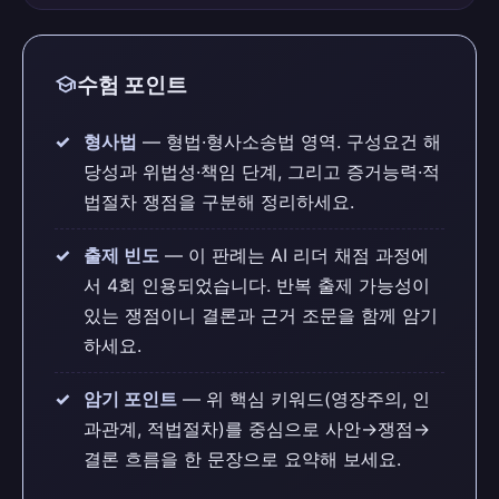
school
수험 포인트
형사법
— 형법·형사소송법 영역. 구성요건 해
당성과 위법성·책임 단계, 그리고 증거능력·적
법절차 쟁점을 구분해 정리하세요.
출제 빈도
— 이 판례는 AI 리더 채점 과정에
서 4회 인용되었습니다. 반복 출제 가능성이
있는 쟁점이니 결론과 근거 조문을 함께 암기
하세요.
암기 포인트
— 위 핵심 키워드(영장주의, 인
과관계, 적법절차)를 중심으로 사안→쟁점→
결론 흐름을 한 문장으로 요약해 보세요.