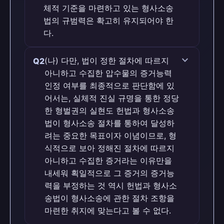
체적 기준을 마련하고 있는 형사소송
법의 규범력은 확고히 유지되어야 한
다.
맞습니다 (O)
expand_more
(나) 다만, 법이 정한 절차에 따르지
Q2
아니하고 수집한 압수물의 증거능력
판례 근거
인정 여부를 최종적으로 판단함에 있
[1] [다수의견] (가) 기본적 인권 보장을 위
어서는, 실체적 진실 규명을 통한 정당
하여 압수수색에 관한 적법절차와 영장주의
한 형벌권의 실현도 헌법과 형사소송
의 근간을 선언한 헌법과 이를 이어받아 실
법이 형사소송 절차를 통하여 달성하
체적 진실 규명과 개인의 권리보호 이념을
려는 중요한 목표이자 이념이므로, 형
조화롭게 실현할 수 있도록 압수수색절차에
식적으로 보아 정해진 절차에 따르지
관한 구체적 기준을 마련하고 있는 형사소
아니하고 수집한 증거라는 이유만을
송법의 규범력은 확고히 유지되어야 한다.
내세워 획일적으로 그 증거의 증거능
력을 부정하는 것 역시 헌법과 형사소
송법이 형사소송에 관한 절차 조항을
마련한 취지에 맞는다고 볼 수 없다.