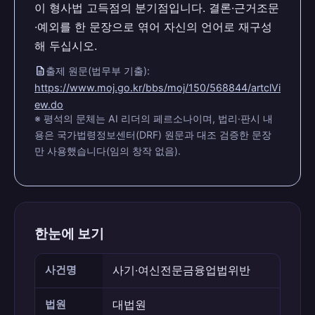
이 형사법 고득점의 분기점입니다. 결론·근거조문
·예외를 한 문장으로 엮어 자신의 언어로 재구성
해 두십시오.
description
출제 원문(법무부 기출):
https://www.moj.go.kr/bbs/moj/150/568844/artclVi
ew.do
※ 평석의 문체는 AI 리더의 페르소나이며, 법리·판시 내
용은 국가법령정보센터(DRF) 원문과 대조 검증한 문장
만 사용했습니다(임의 창작 없음).
한눈에 보기
사건명
사기·여신전문금융업법위반
법원
대법원