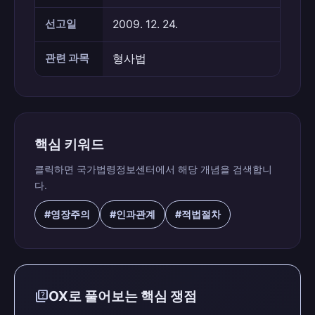
선고일
2009. 12. 24.
관련 과목
형사법
핵심 키워드
클릭하면 국가법령정보센터에서 해당 개념을 검색합니
다.
#영장주의
#인과관계
#적법절차
quiz
OX로 풀어보는 핵심 쟁점