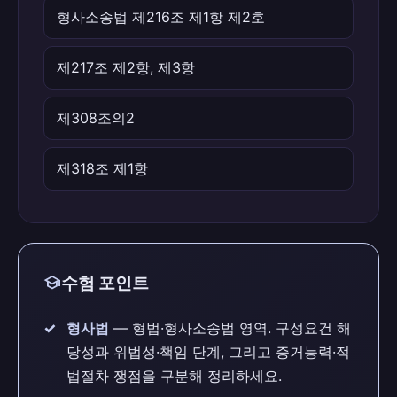
형사소송법 제216조 제1항 제2호
제217조 제2항, 제3항
제308조의2
제318조 제1항
school
수험 포인트
형사법
— 형법·형사소송법 영역. 구성요건 해
당성과 위법성·책임 단계, 그리고 증거능력·적
법절차 쟁점을 구분해 정리하세요.