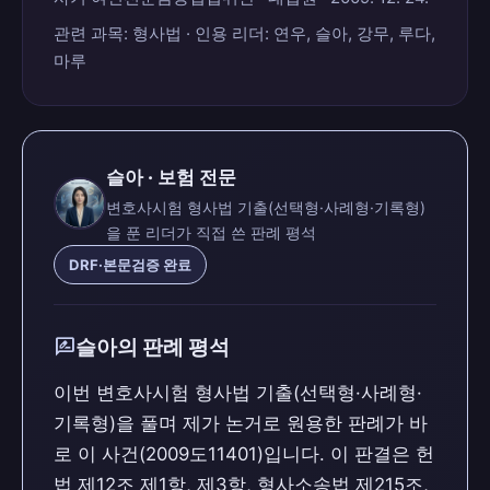
관련 과목: 형사법 · 인용 리더: 연우, 슬아, 강무, 루다,
마루
슬아 · 보험 전문
변호사시험 형사법 기출(선택형·사례형·기록형)
을 푼 리더가 직접 쓴 판례 평석
DRF·본문검증 완료
rate_review
슬아의 판례 평석
이번 변호사시험 형사법 기출(선택형·사례형·
기록형)을 풀며 제가 논거로 원용한 판례가 바
로 이 사건(2009도11401)입니다. 이 판결은 헌
법 제12조 제1항, 제3항, 형사소송법 제215조,