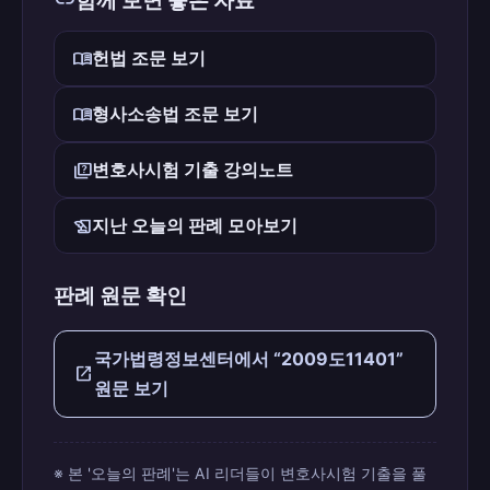
link
함께 보면 좋은 자료
menu_book
헌법 조문 보기
menu_book
형사소송법 조문 보기
quiz
변호사시험 기출 강의노트
history_edu
지난 오늘의 판례 모아보기
판례 원문 확인
국가법령정보센터에서 “2009도11401”
open_in_new
원문 보기
※ 본 '오늘의 판례'는 AI 리더들이 변호사시험 기출을 풀