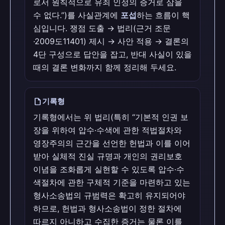
로서 원칙적으로 유죄 인정의 증거로 삼을
수 없다.”)를 사실관계에
포섭
하는 흐름이 핵
심입니다. 쟁점 도출 → 법리(근거 조문
·2009도11401) 제시 → 사안 적용 → 결론의
4단 구성으로 답안을 잡고, 반대 사실이 있을
때의 결론 변화까지 함께 정리해 두세요.
draft
기록형
기록형에서는 위 법리(특히 “기본적 인권 보
장을 위하여 압수·수색에 관한 적법절차와
영장주의의 근간을 선언한 헌법과 이를 이어
받아 실체적 진실 규명과 개인의 권리보호
이념을 조화롭게 실현할 수 있도록 압수·수
색절차에 관한 구체적 기준을 마련하고 있는
형사소송법의 규범력은 확고히 유지되어야
하므로, 헌법과 형사소송법이 정한 절차에
따르지 아니하고 수집한 증거는 물론 이를