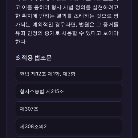
고 이를 통하여 형사 사법 정의를 실현하려고
한 취지에 반하는 결과를 초래하는 것으로 평
가되는 예외적인 경우라면, 법원은 그 증거를
유죄 인정의 증거로 사용할 수 있다고 보아야
한다
gavel
적용 법조문
헌법 제12조 제1항, 제3항
형사소송법 제215조
제307조
제308조의2