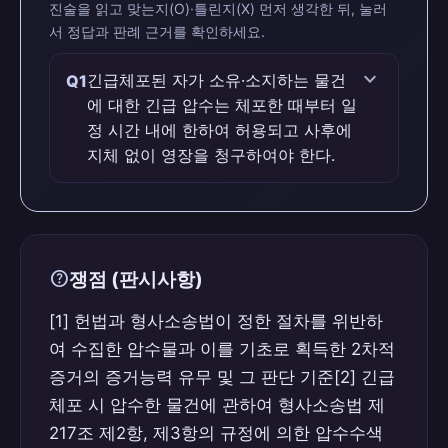
진술을 읽고 맞는지(O)·틀린지(X) 먼저 생각한 뒤, 눌러
서 정답과 판례 근거를 확인하세요.
expand_more
긴급체포된 자가 소유·소지하는 물건
Q1
에 대한 긴급 압수는 체포한 때부터 일
정 시간 내에 한하여 허용되고 사후에
지체 없이 영장을 청구하여야 한다.
맞습니다 (O)
판례 근거
help
쟁점 (판시사항)
긴급체포된 자가 소유·소지하는 물건에 대
한 긴급 압수는 체포한 때부터 일정 시간 내
[1] 헌법과 형사소송법이 정한 절차를 위반하
에 한하여 허용되고 사후에 지체 없이 영장
여 수집한 압수물과 이를 기초로 획득한 2차적
을 청구하여야 한다.
증거의 증거능력 유무 및 그 판단 기준[2] 긴급
체포 시 압수한 물건에 관하여 형사소송법 제
217조 제2항, 제3항의 규정에 의한 압수수색