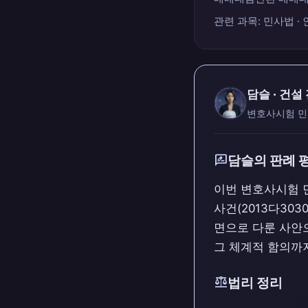
관련 과목: 민사법 · 
담슬 · 건설
변호사시험 민
rate_review
담슬의 판례 
이번 변호사시험 
사건(2013다30
면으로 다룬 사안으
그 체계적 함의까
balance
법리 정리