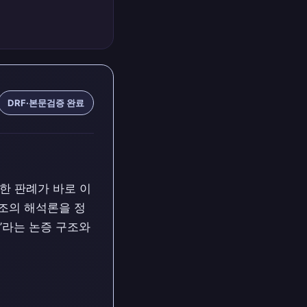
DRF·본문검증 완료
한 판례가 바로 이
04조의 해석론을 정
’라는 논증 구조와