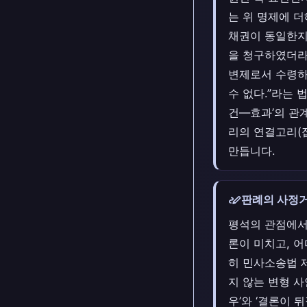
는 위 명제에 
채권이 동일한지
을 청구하였더라
변제로서 수령하
수 없다.”라는 
건—효과’의 관
리의 연결고리(
만듭니다.
stylus_note
판례의 사정거
평석의 관점에서
론이 미치고, 
히 민사소송법 
지 않는 변형 사
우’와 ‘결론이 