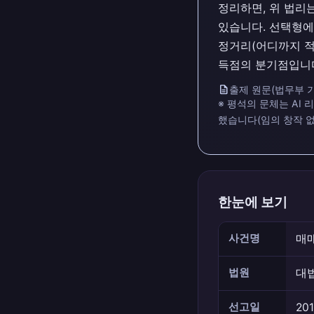
정리하면, 위 법리
있습니다. 선택형에
정거리(어디까지 적
득점의 분기점입니다
description
출제 원문(법무부 기
※ 평석의 문체는 AI
했습니다(임의 창작 없
한눈에 보기
사건명
매
법원
대
선고일
201