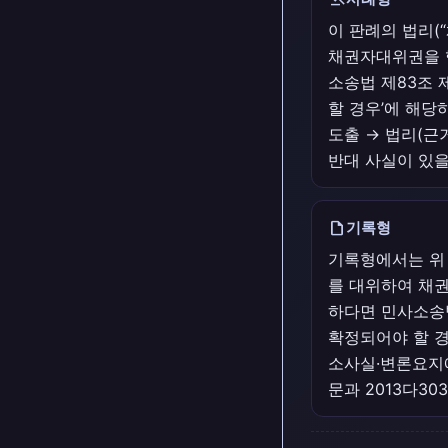
이 판례의 법리
채권자대위권을 
소송법 제83조 
할 경우’에 해당
도출 → 법리(근거
반대 사실이 있을
draft
기록형
기록형에서는 위
를 대위하여 채
하다면 민사소송법
확정되어야 할 경
소사실·변론요지에
문과 2013다3