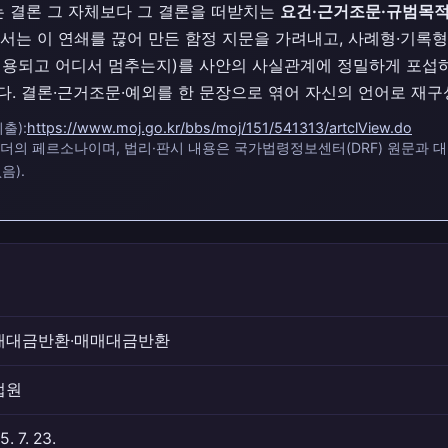
는 결론 그 자체보다 그 결론을 떠받치는
요건·근거조문·규범목
서는 이 연쇄를 끊어 만든 함정 지문을 가려내고, 사례형·기록
용되고 어디서 멈추는지)를 사안의 사실관계에 정밀하게 포섭하
. 결론·근거조문·예외를 한 문장으로 엮어 자신의 언어로 재구
출):
https://www.moj.go.kr/bbs/moj/151/541313/artclView.do
 리더의 페르소나이며, 법리·판시 내용은 국가법령정보센터(DRF) 원문과 
음).
매대금반환·매매대금반환
법원
5. 7. 23.