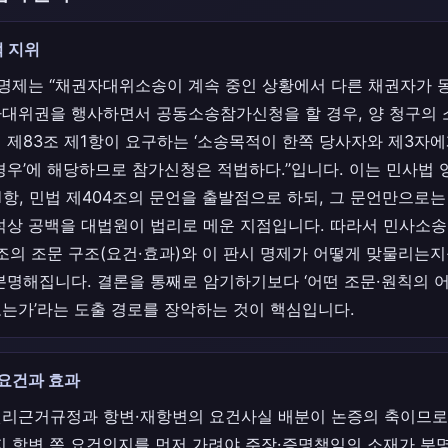
 지위
 명제는 “채권자대위소송이 계속 중인 상황에서 다른 채권자가 
대위권을 행사하면서 공동소송참가신청을 할 경우, 양 청구의
 제83조 제1항이 요구하는 ‘소송목적이 한쪽 당사자와 제3자
경우’에 해당하므로 참가신청은 적법하다.”입니다. 이는 민사법
1항, 민법 제404조의 문언을 출발점으로 하되, 그 문언만으로
석상 공백을 대법원이 법리로 메운 지점입니다. 따라서 민사소송법
4조의 조문 구조(요건·효과)와 이 판시 명제가 어떻게 맞물리는
분명해집니다. 결론을 통째로 암기하기보다 ‘어떤 조문·원칙의 
는가’라는 도출 경로를 장악하는 것이 핵심입니다.
 요건과 효과
리근거규정과 항변·재항변의 요건사실 배분이 논증의 축이므로,
지 항변 쪽 요건인지를 먼저 가려야 주장·증명책임의 소재가 분