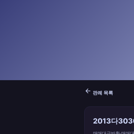
arrow_back
판례 목록
2013다303
매매대금반환·매매대금반환