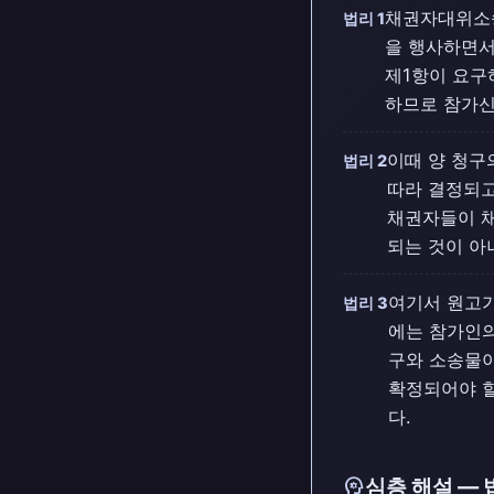
채권자대위소송
법리 1
을 행사하면서
제1항이 요구
하므로 참가신
이때 양 청
법리 2
따라 결정되고
채권자들이 채
되는 것이 아
여기서 원고가
법리 3
에는 참가인의
구와 소송물
확정되어야 할
다.
psychology
심층 해설 — 