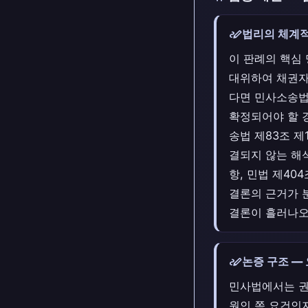
stylus_note
법리의 체계적
이 판례의 핵심
대위하여 채권자
다면 민사소송법
확정되어야 할 
송법 제83조 제
결되지 않는 해
항, 민법 제40
결론의 근거가 
결론이 흘러나오
stylus_note
논증 구조 —
민사법에서는 권
원인 쪽 요건인