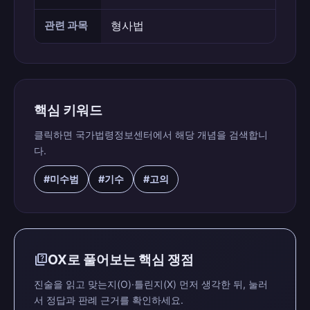
관련 과목
형사법
핵심 키워드
클릭하면 국가법령정보센터에서 해당 개념을 검색합니
다.
#미수범
#기수
#고의
quiz
OX로 풀어보는 핵심 쟁점
진술을 읽고 맞는지(O)·틀린지(X) 먼저 생각한 뒤, 눌러
서 정답과 판례 근거를 확인하세요.