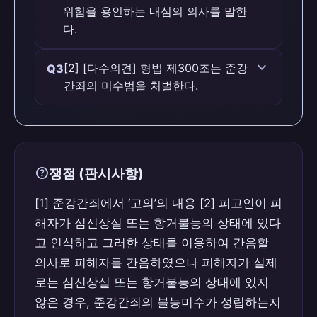
조의2 및 제298조의 예에 의한다.”라고 규
위험을 용인하는 내심의 의사를 말한
정하고 있다.
다.
맞습니다 (O)
expand_more
[2] [다수의견] 형법 제300조는 준강
Q3
간죄의 미수범을 처벌한다.
판례 근거
형법은 폭행 또는 협박의 방법이 아닌 심신
맞습니다 (O)
상실 또는 항거불능의 상태를 이용하여 간
음한 행위를 강간죄에 준하여 처벌하고 있
판례 근거
으므로, 준강간의 고의는 피해자가 심신상
help
쟁점 (판시사항)
[2] [다수의견] 형법 제300조는 준강간죄
실 또는 항거불능의 상태에 있다는 것과 그
의 미수범을 처벌한다.
[1] 준강간죄에서 ‘고의’의 내용 [2] 피고인이 피
러한 상태를 이용하여 간음한다는 구성요건
해자가 심신상실 또는 항거불능의 상태에 있다
적 결과 발생의 가능성을 인식하고 그러한
위험을 용인하는 내심의 의사를 말한다.
고 인식하고 그러한 상태를 이용하여 간음할
의사로 피해자를 간음하였으나 피해자가 실제
로는 심신상실 또는 항거불능의 상태에 있지
않은 경우, 준강간죄의 불능미수가 성립하는지