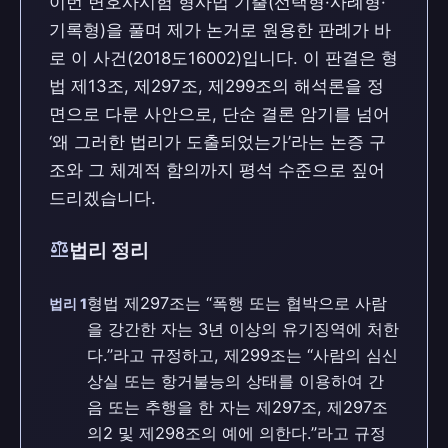
이번 변호사시험 형사법 기출(선택형·사례형·
기록형)을 풀며 제가 논거로 원용한 판례가 바
로 이 사건(2018도16002)입니다. 이 판결은 형
법 제13조, 제297조, 제299조의 해석론을 정
면으로 다룬 사안으로, 단순 결론 암기를 넘어
‘왜 그러한 법리가 도출되었는가’라는 논증 구
조와 그 체계적 함의까지 평석 수준으로 짚어
드리겠습니다.
balance
법리 정리
형법 제297조는 “폭행 또는 협박으로 사람
법리 1
을 강간한 자는 3년 이상의 유기징역에 처한
다.”라고 규정하고, 제299조는 “사람의 심신
상실 또는 항거불능의 상태를 이용하여 간
음 또는 추행을 한 자는 제297조, 제297조
의2 및 제298조의 예에 의한다.”라고 규정