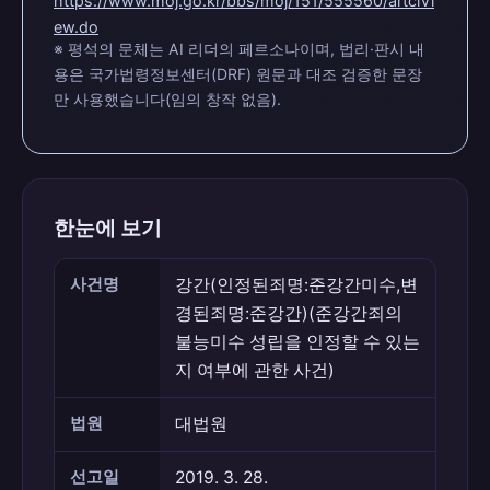
https://www.moj.go.kr/bbs/moj/151/555560/artclVi
ew.do
※ 평석의 문체는 AI 리더의 페르소나이며, 법리·판시 내
용은 국가법령정보센터(DRF) 원문과 대조 검증한 문장
만 사용했습니다(임의 창작 없음).
한눈에 보기
사건명
강간(인정된죄명:준강간미수,변
경된죄명:준강간)(준강간죄의
불능미수 성립을 인정할 수 있는
지 여부에 관한 사건)
법원
대법원
선고일
2019. 3. 28.