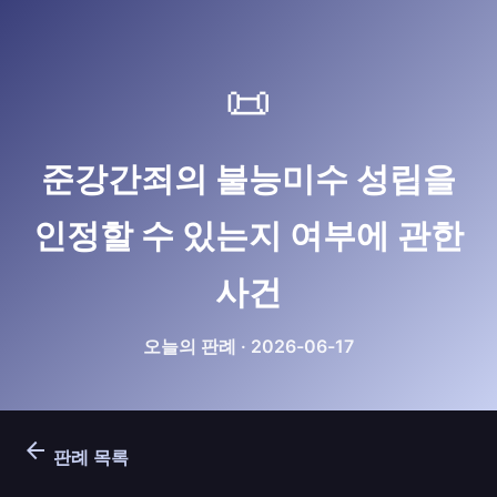
📜
준강간죄의 불능미수 성립을
인정할 수 있는지 여부에 관한
사건
오늘의 판례 · 2026-06-17
arrow_back
판례 목록