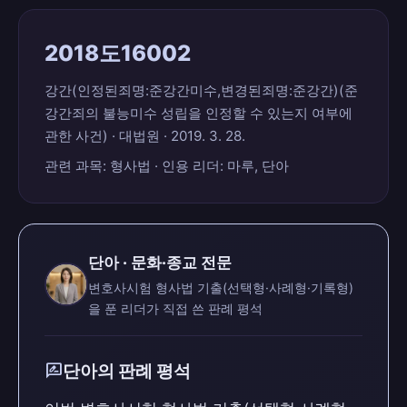
2018도16002
강간(인정된죄명:준강간미수,변경된죄명:준강간)(준
강간죄의 불능미수 성립을 인정할 수 있는지 여부에
관한 사건) · 대법원 · 2019. 3. 28.
관련 과목: 형사법 · 인용 리더: 마루, 단아
단아 · 문화·종교 전문
변호사시험 형사법 기출(선택형·사례형·기록형)
을 푼 리더가 직접 쓴 판례 평석
rate_review
단아의 판례 평석