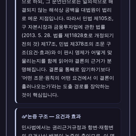
으로 하되, 그 문언만으로는 일의적으로 해
결되지 않는 해석상 공백을 대법원이 법리
로 메운 지점입니다. 따라서 민법 제105조,
구 자본시장과 금융투자업에 관한 법률
(2013. 5. 28. 법률 제11828호로 개정되기
전의 것) 제17조, 민법 제378조의 조문 구
조(요건·효과)와 이 판시 명제가 어떻게 맞
물리는지를 함께 읽어야 결론의 근거가 분
명해집니다. 결론을 통째로 암기하기보다
‘어떤 조문·원칙의 어떤 요건에서 이 결론이
흘러나오는가’라는 도출 경로를 장악하는
것이 핵심입니다.
stylus_note
논증 구조 — 요건과 효과
민사법에서는 권리근거규정과 항변·재항변
의 요건사실 배분이 논증의 축이므로, 이 명