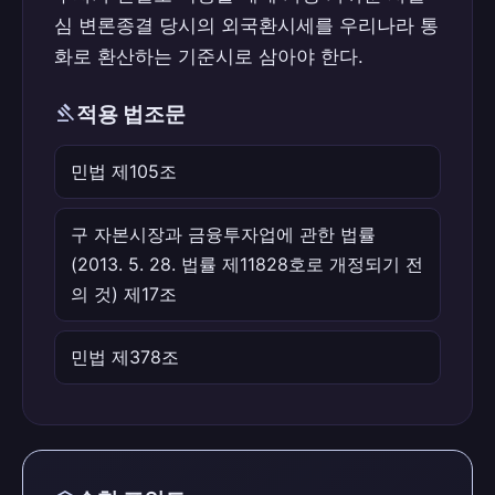
심 변론종결 당시의 외국환시세를 우리나라 통
화로 환산하는 기준시로 삼아야 한다.
gavel
적용 법조문
민법 제105조
구 자본시장과 금융투자업에 관한 법률
(2013. 5. 28. 법률 제11828호로 개정되기 전
의 것) 제17조
민법 제378조