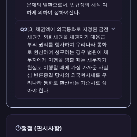
문제의 일환으로서, 법규정의 해석 여
하에 의하여 정하여진다.
맞습니다 (O)
expand_more
[3] 채권액이 외국통화로 지정된 금전
Q2
채권인 외화채권을 채권자가 대용급
판례 근거
부의 권리를 행사하여 우리나라 통화
[1] 사법상의 계약 기타 법률행위가 일정한
로 환산하여 청구하는 경우 법원이 채
행위를 금지하는 구체적 법규정을 위반하여
무자에게 이행을 명할 때는 채무자가
행하여진 경우에 법률행위가 무효인가 또는
현실로 이행할 때에 가장 가까운 사실
법원이 법률행위 내용의 실현에 대한 조력
심 변론종결 당시의 외국환시세를 우
을 거부하거나 기타 다른 내용으로 그 효력
리나라 통화로 환산하는 기준시로 삼
이 제한되는가의 여부는 당해 법규정이 가
아야 한다.
지는 넓은 의미에서의 법률효과에 관한 문
제의 일환으로서, 법규정의 해석 여하에 의
맞습니다 (O)
하여 정하여진다.
판례 근거
help
쟁점 (판시사항)
[3] 채권액이 외국통화로 지정된 금전채권
인 외화채권을 채권자가 대용급부의 권리를