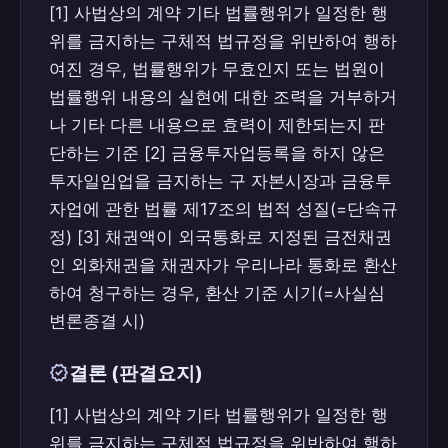
[1] 사법상의 계약 기타 법률행위가 일정한 행
행사하여 우리나라 통화로 환산하여 청구하
위를 금지하는 구체적 법규정을 위반하여 행하
는 경우 법원이 채무자에게 이행을 명할 때
여진 경우, 법률행위가 무효인지 또는 법원이
는 채무자가 현실로 이행할 때에 가장 가까
법률행위 내용의 실현에 대한 조력을 거부하거
운 사실심 변론종결 당시의 외국환시세를
우리나라 통화로 환산하는 기준시로 삼아야
나 기타 다른 내용으로 효력이 제한되는지 판
한다.
단하는 기준 [2] 금융투자업등록을 하지 않은
투자일임업을 금지하는 구 자본시장과 금융투
자업에 관한 법률 제17조의 법적 성질(=단속규
정) [3] 채권액이 외국통화로 지정된 금전채권
인 외화채권을 채권자가 우리나라 통화로 환산
하여 청구하는 경우, 환산 기준 시기(=사실심
변론종결 시)
verified
결론 (판결요지)
[1] 사법상의 계약 기타 법률행위가 일정한 행
위를 금지하는 구체적 법규정을 위반하여 행하