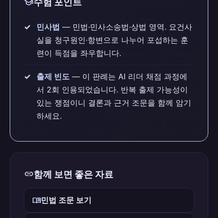
school
수험 포인트
민사법
— 민법·민사소송법·상법 영역. 요건사
실을 청구원인·항변으로 나누어 포섭하는 훈
련이 득점을 좌우합니다.
출제 빈도
— 이 판례는 AI 리더 채점 과정에
서 2회 인용되었습니다. 반복 출제 가능성이
있는 쟁점이니 결론과 근거 조문을 함께 암기
하세요.
link
함께 보면 좋은 자료
menu_book
민법 조문 보기