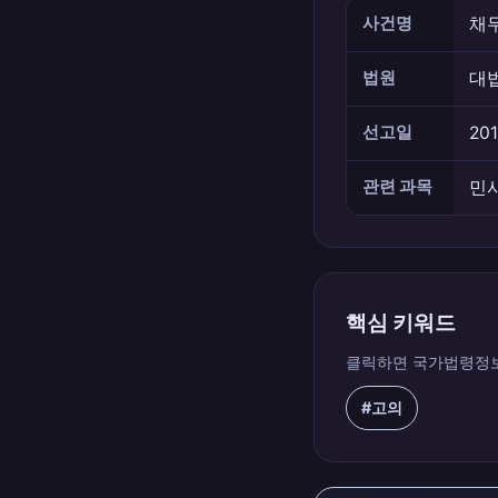
사건명
채
법원
대
선고일
201
관련 과목
민
핵심 키워드
클릭하면 국가법령정보
#고의