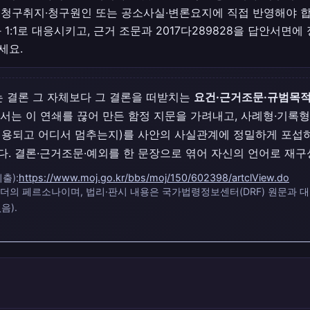
로 청구취지·청구원인 또는 공소사실·변론요지에 직접 반영해야 합
 1:1로 대응시키고, 근거 조문과 2017다289828을 답안서면
세요.
는 결론 그 자체보다 그 결론을 떠받치는
요건·근거조문·규범목
서는 이 연쇄를 끊어 만든 함정 지문을 가려내고, 사례형·기록
용되고 어디서 멈추는지)를 사안의 사실관계에 정밀하게 포섭하
. 결론·근거조문·예외를 한 문장으로 엮어 자신의 언어로 재구
출):
https://www.moj.go.kr/bbs/moj/150/602398/artclView.do
 리더의 페르소나이며, 법리·판시 내용은 국가법령정보센터(DRF) 원문과 
음).