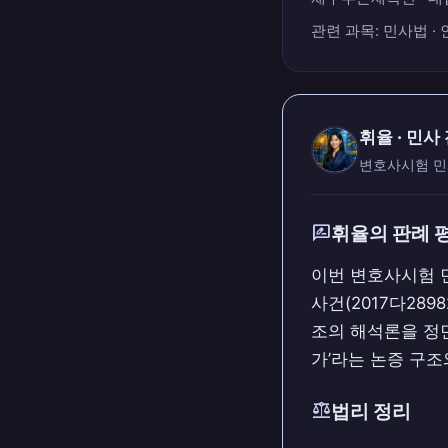
관련 과목: 민사법 · 
휘율 · 민사
변호사시험 민
rate_review
휘율의 판례 
이번 변호사시험 
사건(2017다289
조의 해석론을 정면
가’라는 논증 구
balance
법리 정리