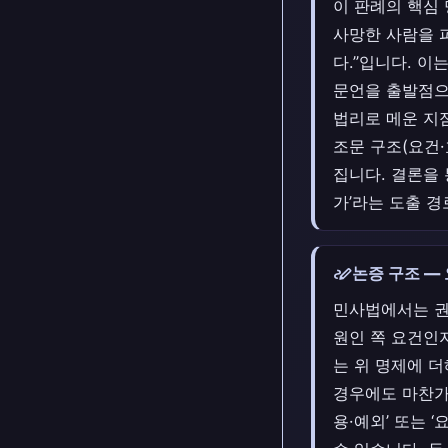
이 판례의 핵심
사망한 사람을 
다.”입니다. 이
문언을 출발점으
법리로 메운 지점
조문 구조(요건
집니다. 결론을
가’라는 도출 
stylus_note
논증 구조 —
민사법에서는 권
원인 쪽 요건인
는 위 명제에 
경우에도 마찬가
용·예외’ 또는 