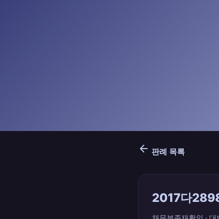
arrow_back
판례 목록
2017다289
채무부존재확인 · 대법원 ·