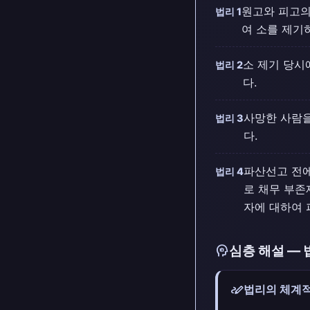
원고와 피고의
법리 1
여 소를 제기
소 제기 당시
법리 2
다.
사망한 사람을
법리 3
다.
파산선고 전
법리 4
로 채무 부존
자에 대하여
psychology
심층 해설 — 
stylus_note
법리의 체계적