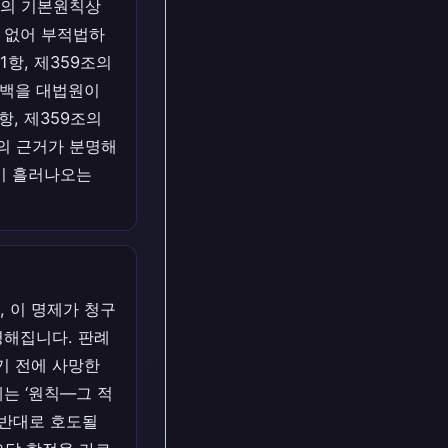
법의 기본원칙상
 없어 부적법하
1항, 제359조의
공백을 대법원이
항, 제359조의
의 근거가 분명해
론이 흘러나오는
 이 명제가 청구
명해집니다. 판례
기 전에 사망한
는 ‘원칙—그 적
정반대로 호도될