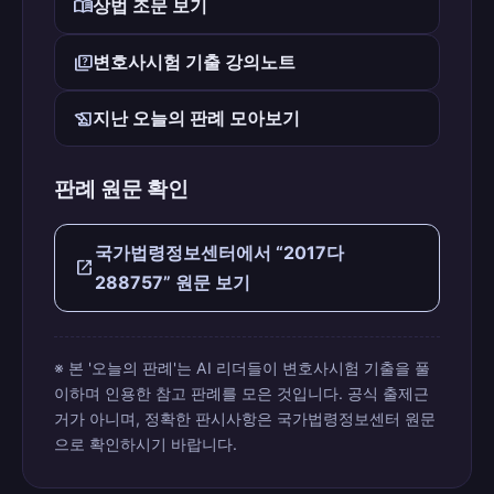
menu_book
상법 조문 보기
quiz
변호사시험 기출 강의노트
history_edu
지난 오늘의 판례 모아보기
판례 원문 확인
국가법령정보센터에서 “2017다
open_in_new
288757” 원문 보기
※ 본 '오늘의 판례'는 AI 리더들이 변호사시험 기출을 풀
이하며 인용한 참고 판례를 모은 것입니다. 공식 출제근
거가 아니며, 정확한 판시사항은 국가법령정보센터 원문
으로 확인하시기 바랍니다.