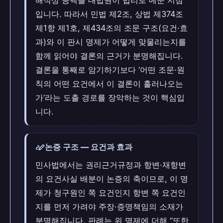
해석상 공백을 대법원이 법리로 메운 지점
입니다. 따라서 민법 제2조, 상법 제374조
제1항 제1호, 제434조의 조문 구조(요건·효
과)와 이 판시 명제가 어떻게 맞물리는지를
함께 읽어야 결론의 근거가 분명해집니다.
결론을 통째로 암기하기보다 ‘어떤 조문·원
칙의 어떤 요건에서 이 결론이 흘러나오는
가’라는 도출 경로를 장악하는 것이 핵심입
니다.
stylus_note
논증 구조 — 요건과 효과
민사법에서는 권리근거규정과 항변·재항변
의 요건사실 배분이 논증의 축이므로, 이 명
제가 청구원인 쪽 요건인지 항변 쪽 요건인
지를 먼저 가려야 주장·증명책임의 소재가
분명해집니다. 판례는 위 명제에 더해 “또한