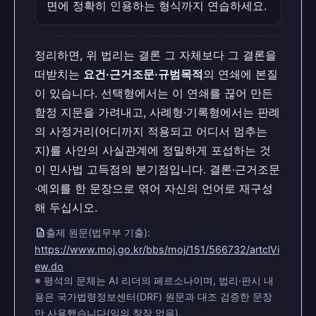
면에 정확히 인용하는 형식까지 연습하세요.
정리하면, 위 법리는 결론 그 자체보다 그 결론을
떠받치는
요건·근거조문·규범목적
의 연쇄에 본질
이 있습니다. 선택형에서는 이 연쇄를 끊어 만든
함정 지문을 가려내고, 사례형·기록형에서는 판례
의 사정거리(어디까지 적용되고 어디서 멈추는
지)를 사안의 사실관계에 정밀하게 포섭하는 것
이 민사법 고득점의 분기점입니다. 결론·근거조문
·예외를 한 문장으로 엮어 자신의 언어로 재구성
해 두십시오.
description
출제 원문(법무부 기출):
https://www.moj.go.kr/bbs/moj/151/566732/artclVi
ew.do
※ 평석의 문체는 AI 리더의 페르소나이며, 법리·판시 내
용은 국가법령정보센터(DRF) 원문과 대조 검증한 문장
만 사용했습니다(임의 창작 없음).