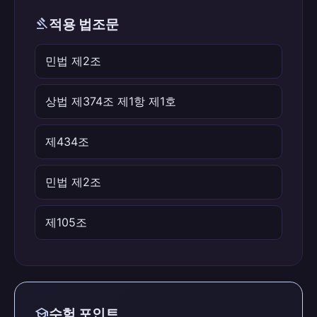
gavel
적용 법조문
민법 제2조
상법 제374조 제1항 제1호
제434조
민법 제2조
제105조
school
수험 포인트