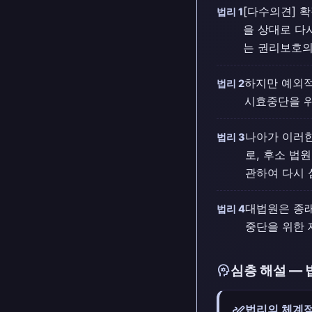
[다수의견] 
법리 1
을 상대로 다
는 권리보호의
하지만 예외적
법리 2
시효중단을 위
나아가 이러한
법리 3
로, 후소 법
관하여 다시 
대법원은 종래
법리 4
중단을 위한 
psychology
심층 해설 — 
stylus_note
법리의 체계적