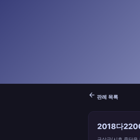
arrow_back
판례 목록
2018다220
구상금(시효 중단을 위한 