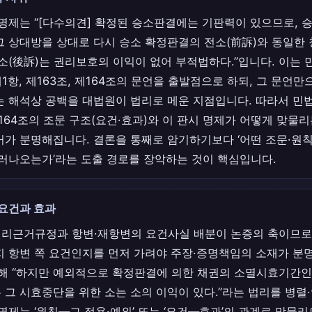
 명제는 “[다수의견] 확정된 승소판결에는 기판력이 있으므로, 
그 상대방을 상대로 다시 승소 확정판결의 전소(前訴)와 동일한 
후소(後訴)는 권리보호의 이익이 없어 부적법하다.”입니다. 이는
제1항, 제163조, 제164조의 문언을 출발점으로 하되, 그 문언
 해석상 공백을 대법원이 법리로 메운 지점입니다. 따라서 민법 
 제164조의 조문 구조(요건·효과)와 이 판시 명제가 어떻게 맞물
거가 분명해집니다. 결론을 통째로 암기하기보다 ‘어떤 조문·원
흘러나오는가’라는 도출 경로를 장악하는 것이 핵심입니다.
 요건과 효과
리근거규정과 항변·재항변의 요건사실 배분이 논증의 축이므로,
지 항변 쪽 요건인지를 먼저 가려야 주장·증명책임의 소재가 분
더해 “하지만 예외적으로 확정판결에 의한 채권의 소멸시효기간인
 그 시효중단을 위한 소는 소의 이익이 있다.”라는 법리를 병렬
명제는 ‘원칙—그 적용·예외’ 또는 ‘요건—효과’의 관계로 맞물리