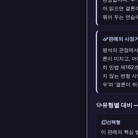
어 읽으면 결론
묶어 두는 연습
stylus_note
판례의 사정거
평석의 관점에서
론이 미치고, 
히 민법 제162
지 않는 변형 사
우’와 ‘결론이 
school
유형별 대비 
quiz
선택형
이 판례의 핵심 