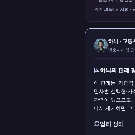
관련 과목: 민사법 · 
하늬 · 교
변호사시험 민
rate_review
하늬의 판례 
이 판례는 ‘기판력
민사법 선택형·사
판력이 있으므로,
다시 제기하면 그
balance
법리 정리