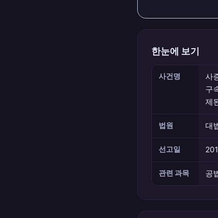
한눈에 보기
사건명
사
구
제된
법원
대
선고일
2019
관련 과목
공