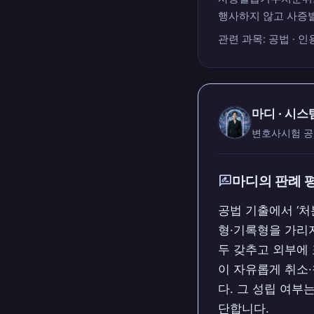
행사하지 않고 사증발급 
관련 과목: 공법 · 인
마디 · 시스
변호사시험 공
rate_review
마디의 판례 
공법 기출에서 ‘처
형·기록형을 가리지
두 갖추고 외부에
이 자유롭게 취소
다. 그 성립 여
단합니다.