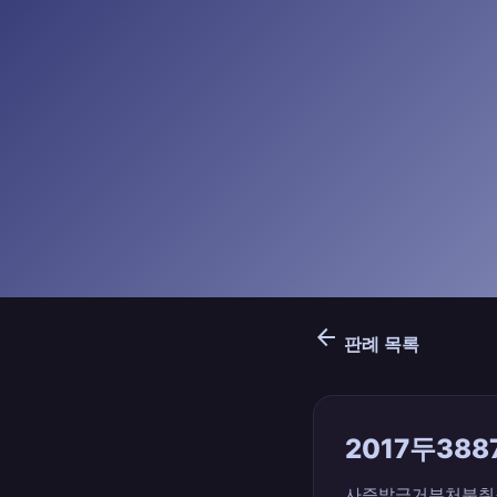
arrow_back
판례 목록
2017두388
사증발급거부처분취소