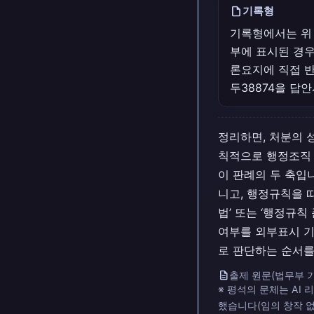
draft
기록형
기록형에서는 위 
부에 표시된 경우
론요지에 직접 반
두38874을 답
정리하면, 처분의 
칙적으로 행정조직 
이 판례의 두 축입
니고, 행정규칙을 
법’ 또는 ‘행정규
여부를 외부표시 기
로 판단하는 순서를
description
출제 원문(법무부 기
※ 평석의 문체는 AI
했습니다(임의 창작 없