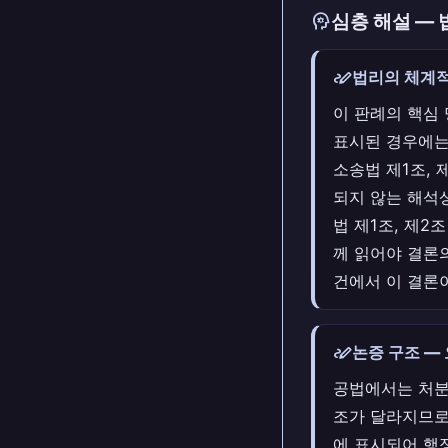
psychology
심층 해설 — 
stylus_note
법리의 체계적
이 판례의 핵심
표시된 경우에는
소송법 제1조, 
되지 않는 해석
법 제1조, 제2
께 읽어야 결론
건에서 이 결론
stylus_note
논증 구조 —
공법에서는 처분
조가 달라지므로
에 표시되어 행