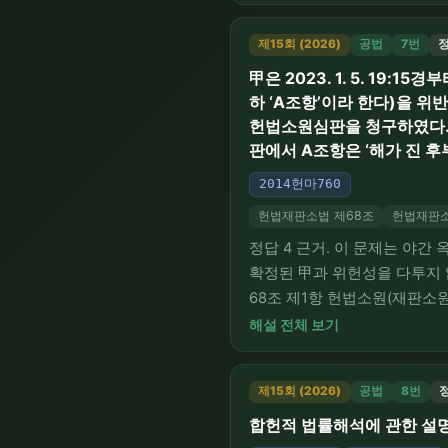
부합하여 옳고, ⑤는 이 사건
제15회 (2026)
공법
7번
정
甲은 2023. 1. 5. 19
하 ‘A조항’이라 한다)을 
헌법소원심판을 청구하였다. 
판에서 A조항은 ‘해가 진 후
2014헌마760
헌법재판소법 제68조
헌법재판소
정답 4 근거. 이 문제는 야
확정된 甲과 위헌성을 다투지
68조 제1항 헌법소원(재판소
기속력을 갖는지, 그 기속력에
해설 전체 보기
취소 대상인지, 그리고 위헌소
제15회 (2026)
공법
8번
정
합헌적 법률해석에 관한 설명