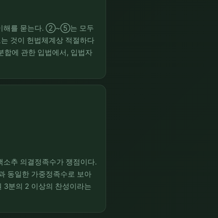
 이해를 묻는다. ②~⑤는 모두
보는 것이 헌법체계상 적절하다
분합에 관한 입법에서, 입법자
해석상 도출되는 청문에 대한
탄핵소추 의결정족수가 쟁점이다.
과 동일한 가중정족수로 보아
 3분의 2 이상의 찬성이라는
민주적 정당성의 비중, 헌법상