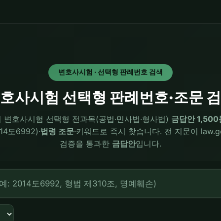
변호사시험 · 선택형 판례번호 검색
호사시험 선택형 판례번호·조문 
회 변호사시험 선택형 전과목(공법·민사법·형사법)
금답안 1,50
014도6992)·
법령 조문
·키워드로 즉시 찾습니다. 전 지문이 law.go
검증을 통과한
금답안
입니다.