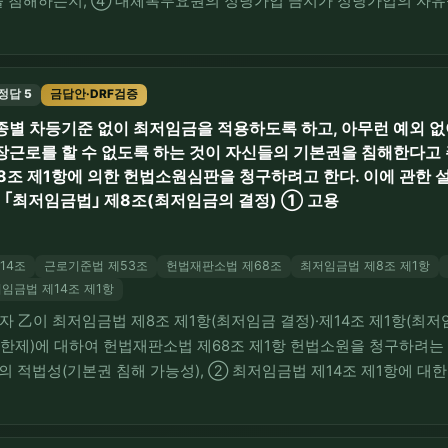
을 침해하는지, ④ 대체복무요원의 정당가입 금지가 정당가입의 자유
간봉사만 고집하는 자에 대한 형사처벌이 양심의 자유를 침해하는지이
 ④는 헌재가 정당가입금지조항이 정당가입의 자유를 침해하지…
정답 5
금답안·DRF검증
종별 차등기준 없이 최저임금을 적용하도록 하고, 아무런 예외 없
장근로를 할 수 없도록 하는 것이 자신들의 기본권을 침해한다고
8조 제1항에 의한 헌법소원심판을 청구하려고 한다. 이에 관한 설
) ｢최저임금법｣ 제8조(최저임금의 결정) ① 고용
14조
근로기준법 제53조
헌법재판소법 제68조
최저임금법 제8조 제1항
임금법 제14조 제1항
로자 乙이 최저임금법 제8조 제1항(최저임금 결정)·제14조 제1항(
간 상한제)에 대하여 헌법재판소법 제68조 제1항 헌법소원을 청구하려는
구의 적법성(기본권 침해 가능성), ② 최저임금법 제14조 제1항에 대
제조항이 제한하는 기본권(계약의 자유·직업의 자유, 재산권), ⑤ 근로
 2. 28. 선고 2019…