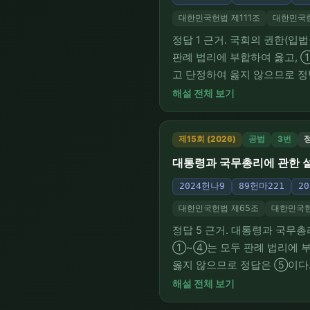
대한민국헌법 제111조
대한민국헌
정답 1 근거. 국회의 권한(
판례 법리에 부합하여 옳고,
고 단정하여 옳지 않으므로 정
가 일정한 사항을 결정함에 
해설 전체 보기
요구에 의하여 입법권이 제약
제15회 (2026)
공법
3번
정
대통령과 국무총리에 관한 설
2024헌나9
89헌마221
2
대한민국헌법 제65조
대한민국헌
정답 5 근거. 대통령과 국무
①~④는 모두 판례 법리에 
옳지 않으므로 정답은 ⑤이다.
가중 의결정족수를 요구한 취지
해설 전체 보기
지위 및 권한의 중요성 등을 