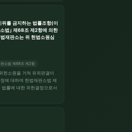
회와 시위를 금지하는 법률조항(이
소법｣ 제68조 제2항에 의한
 헌법재판소는 위 헌법소원심
판소법 제68조 제2항
, 위헌소원을 거쳐 유죄판결이
결정에 대하여 헌법재판소법 제
이 법률에 대한 위헌결정으로서
이전에 확정된 원판결 자체가