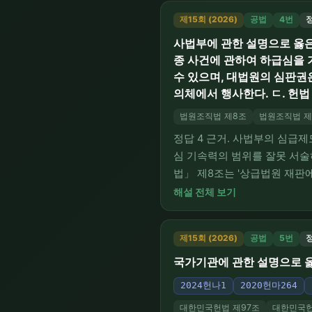
제15회 (2026)
공법
4번
정
사법부에 관한 설명으로 옳은 
종 사건에 관하여 하급심을 
수 있으며, 대법원의 심판권
의체에서 행사한다. ㄷ. 헌법
법원조직법 제8조
법원조직법 제
정답 4 근거. 사법부의 심급제
심 기속력의 범위를 잘못 서술하
법」 제8조는 '상급법원 재판
송 등으로 이어진 바로 그 '해
해설 전체 보기
종 사건'에 미친다고 하였으므로
제15회 (2026)
공법
5번
정
국가기관에 관한 설명으로 옳
2024헌나1
2020헌마264
대한민국헌법 제97조
대한민국헌