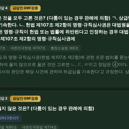
답 4
금답안·DRF검증
것을 모두 고른 것은? (다툼이 있는 경우 판례에 의함) ㄱ. 상
기속한다. ㄴ. 헌법 제107조 제2항의 명령·규칙심사권은 대법원
은 명령·규칙이 헌법 또는 법률에 위반된다고 인정하는 경우 대법관
 제107조 제2항의 명령·규칙심사권에
7조
대한민국헌법 제107조
행정소송법 제6조
도와 명령·규칙심사권(헌법 제107조 제2항)에 관한 조문·법리를 묻는다
여 옳지 않으므로 옳은 것만 고르면 ㄴ, ㄷ, ㄹ이고 정답은 ④이다. ㄱ
에서의 판단은 해당 사건에 관하여 하급심을 기속한다'고 규정한다. 
당 사건'에 한정되고, 동종의 다른 사건에까지 일반적으로 미치는 것이
 옳지 않다. ㄴ. 옳다…
답 2
금답안·DRF검증
지 않은 것은? (다툼이 있는 경우 판례에 의함)
2023헌라5
법 제86조
대한민국헌법 제114조