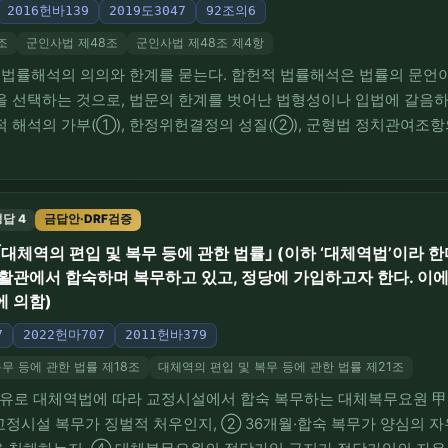
2016헌바139
2019도3047
92조의6
조
군인사법 제48조
군인사법 제48조 제4항
헌적 법률해석의 의의와 한계를 묻는다. 합헌적 법률해석은 법률의 문언
 선택하는 것으로, 법문의 한계를 벗어난 법형성이나 입법에 갈음하
 해석의 가부(①), 한정위헌결정의 성질(②), 군형법 정치관여조항
, 군형법 제92조의6의 적용범위 제한해석(⑤)이다. ②③④⑤는 
위헌인 양벌규정을 합헌적 해석으로 살려낼 수 있다는…
답 4
금답안·DRF검증
｢대체역의 편입 및 복무 등에 관한 법률｣ (이하 ‘대체역법’이라
생활관에서 합숙하며 복무하고 있고, 정당에 가입하고자 한다. 이에
에 의함)
7
2022헌마707
2011헌바379
무 등에 관한 법률 제18조
대체역의 편입 및 복무 등에 관한 법률 제21조
 이유로 대체역법에 따라 교정시설에서 합숙 복무하는 대체복무요원 甲
교정시설 복무가 징벌적 처우인지, ② 36개월·합숙 복무가 양심의 