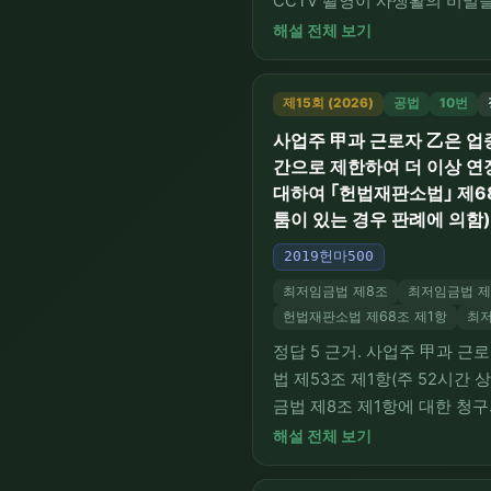
CCTV 촬영이 사생활의 비밀
대체복무를 거부하고 순수 민
해설 전체 보기
판소 판례에 부합하여 옳고,
제15회 (2026)
공법
10번
사업주 甲과 근로자 乙은 업
간으로 제한하여 더 이상 연
대하여 ｢헌법재판소법｣ 제6
툼이 있는 경우 판례에 의함
2019헌마500
최저임금법 제8조
최저임금법 제
헌법재판소법 제68조 제1항
최저
정답 5 근거. 사업주 甲과 근
법 제53조 제1항(주 52시
금법 제8조 제1항에 대한 청
자), ③·④ 주 52시간 상한
해설 전체 보기
①·②·③·④는 헌법재판소 2024.