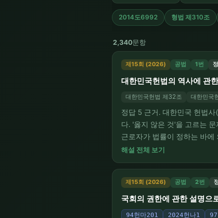
2014도6992
형법 제310조
2,340
문항
제15회 (2026)
공법
1번
정
대한민국헌법의 역사에 관한
대한민국헌법 제32조
대한민국헌
정답 5 근거. 대한민국 헌법
다. '옳지 않은 것'을 고르는
근로자가 법률이 정하는 바에 
제2항). 그 후 1980년 제
해설 전체 보기
정헌법(현행헌법)은 여기에서 
제15회 (2026)
공법
2번
정
국회의 권한에 관한 설명으로 
94헌마201
2024헌나1
9