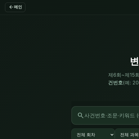
arrow_back
메인
변
제6회~제15
건번호
(예: 2
search