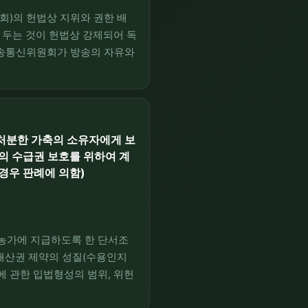
)의 헌법상 지위와 권한 배
 두는 것이 헌법상 강제되어 독
방송통신위원회가 방송의 자유와
 대한 탄핵심판은 위헌·위법
살처분한 가축의 소유자에게 보
의 수급권 보호를 위하여 계
경우 판례에 의함)
육농가에 지급하도록 한 단서조
재산권 제약의 성질(수용인지
에 관한 입법형성의 범위, 위헌
선고 2021헌가3 결정의 법리에