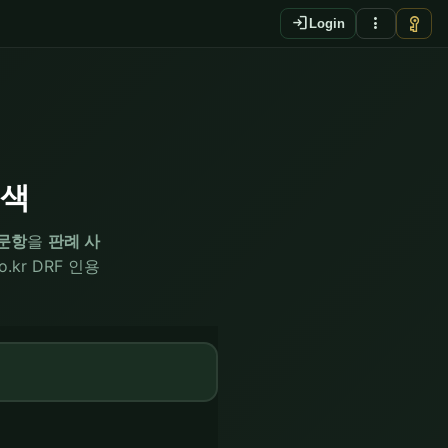
login
more_vert
vpn_key
Login
검색
0문항
을
판례 사
.kr DRF 인용