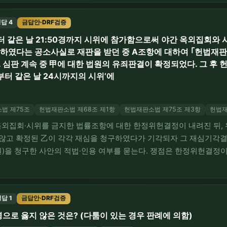
 조항을 합헌으로 본 진술이나 헌법재판소…
답 4
금답안·DRF검증
:15경부터 같은 날 21:50경까지 시위에 참가함으로써 야간 옥외집
위반하였다는 공소사실로 재판을 받던 중 A조항에 대하여 ｢헌법재판
심판 계속 중 甲에 대한 법원의 유죄판결이 확정되었다. 그 후
부터 같은 날 24시까지의 시위’에
법 제75조
헌법재판소법 제68조 제1항
헌법재판소법 제75조 제3항
헌법재
간 옥외집회·시위를 금지한 법률조항에 대한 한정위헌결정이 내려진 뒤
 않고 확정된 乙이 각각 재심을 청구하였다가 기각되자 그 재심기각
원)을 청구한 사안의 적법·인용 여부를 묻는다. 쟁점은 한정위헌결정
 반하는 법원의 재판에 대한 재판소원이 허용되는지, 한정위헌결정 
원을 거치지 않은 乙도 구제될 수 있는지이다. ㄱ·ㄴ…
답 1
금답안·DRF검증
으로 옳지 않은 것은? (다툼이 있는 경우 판례에 의함)