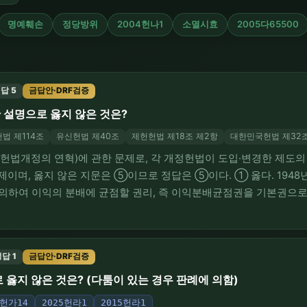
명예훼손
정당방위
2004헌나1
소멸시효
2005다65500
답 5
금답안·DRF검증
 설명으로 옳지 않은 것은?
법 제114조
유신헌법 제40조
제헌헌법 제18조 제2항
대한민국헌법 제32조
사(헌법개정의 연혁)에 관한 문제로, 각 개정헌법이 도입·변경한 제도
 문제이며, 옳지 않은 지문은 ⑤이므로 정답은 ⑤이다. ① 옳다. 19
의하여 이익의 분배에 균점할 권리, 즉 이익분배균점권을 기본권으로
8차 개정헌법은 국가가 근로자의 적정임금의 보장에 노력하여야 할 의무를 
더 나아가 국가가 법률이 …
답 1
금답안·DRF검증
옳지 않은 것은? (다툼이 있는 경우 판례에 의함)
7헌가14
2025헌라1
2015헌라1