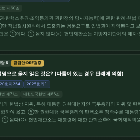
법 제60조
입법권·탄핵소추권·조약동의권·권한쟁의 당사자능력)에 관한 판례·헌법
 ①만 적법절차원칙에서 도출되는 청문요구로 입법권이 제약된다고 
답은 ①이다. ① 옳지 않다(×). 헌법재판소는 지방자치단체의 폐치·
있어 청문절차를 거치는 것이 바람직하더라도 적법절차원칙으로부터 
된다고 보는 것은 헌법체계상 적절하지 아니하다고 판시하였다…
답 5
금답안·DRF검증
명으로 옳지 않은 것은? (다툼이 있는 경우 판례에 의함)
020헌마264
2025헌라1
법 제71조
대한민국헌법 제86조
총리의 헌법상 지위, 특히 대통령 권한대행자인 국무총리의 지위 및 
부합하여 옳고, ⑤만 권한대행 국무총리의 탄핵소추 정족수를 대통령
 ① 옳다(○). 헌법재판소는 대통령에 대한 탄핵소추에 국회재적의원
는, 대통령은 국가원수인 동시에 행정부 수반으로서 대통령이 갖는 
고려하여 탄핵소추가 신중하게 행사되도록 하기 위함…