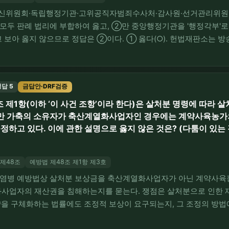
송통신위원회·독립행정기관·고위공직자범죄수사처·감사원·선거관리위원회
 모두 판례 법리에 부합하여 옳고, ②만 중앙행정기관을 '행정각부'로
보아 옳지 않으므로 정답은 ②이다. ① 옳다(○). 헌법재판소는 
의 독립성을 보장하기 위하여 설치되었는바, 방송통신위원회 위원장에
 공적 기능의 회복을 통하여 방송의 자유 및 언론의 자유 …
답 5
금답안·DRF검증
 제1항(이하 ‘이 사건 조항’이라 한다)은 살처분 명령에 따라 
다만 가축의 소유자가 축산계열화사업자인 경우에는 계약사육농가
하고 있다. 이에 관한 설명으로 옳지 않은 것은? (다툼이 있는 
제48조
예방법 제48조 제1항 제3호
가축전염병 예방법상 살처분 보상금을 축산계열화사업자가 아닌 계약사
화사업자의 재산권을 침해하는지를 묻는다. 쟁점은 살처분으로 인한 
약을 구체화하는 법률에도 조정적 보상이 요구되는지, 그 조정의 방법
항의 재산권 침해 여부이다. ①②③④는 헌법재판소 2024. 5. 30. 