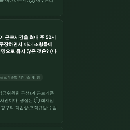
를 침해하는지, ⑤ 정부관리
다. ①·②·③·⑤는 헌법재
이 근로시간을 최대 주 52시
 주장하면서 아래 조항들에
명으로 옳지 않은 것은? (다
근로기준법 제53조 제1항
최저임금위원회 구성)과 근로기준
 사안이다. 쟁점은 ① 최저임
한 청구의 적법성(조직규범·수범
의 권리 침해 여부이다.