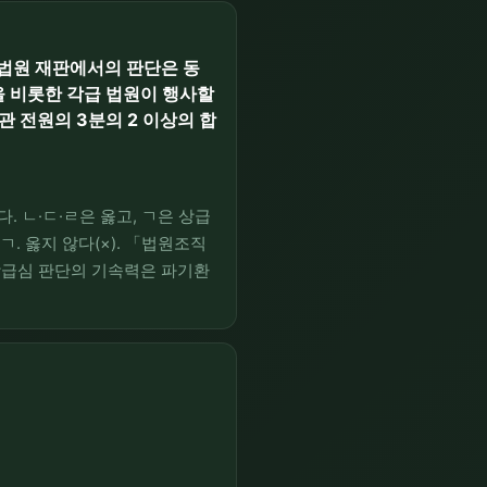
급법원 재판에서의 판단은 동
을 비롯한 각급 법원이 행사할
 전원의 3분의 2 이상의 합
. ㄴ·ㄷ·ㄹ은 옳고, ㄱ은 상급
. 옳지 않다(×). 「법원조직
상급심 판단의 기속력은 파기환
 아니다. 지문은 기속력이 '동