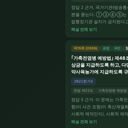
정답 2 근거. 국가기관(방
분을 묻는다. ①·③·④·⑤는
립행정기관 설치가 금지된다고 
공공성·공익성을 높이고 방송
해설 전체 보기
적 직무집행으로 침해된 방송의
제15회 (2026)
공법
6번
정
｢가축전염병 예방법｣ 제48조
상금을 지급하도록 하고, 
약사육농가에 지급하도록 규정
2021헌가3
헌법 제23조
가축전염병 예방법 
정답 5 근거. 이 문제는 
항(이 사건 조항)이 축산계열
사회적 제약인지), 사회적 제
심사 기준, 그리고 이 사건 조
해설 전체 보기