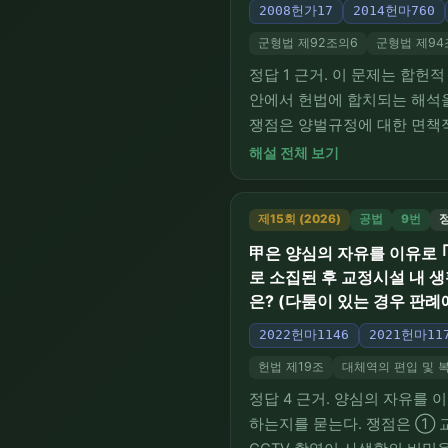
2008헌가17
2014헌마760
군형법 제92조의6
군형법 제94
정답 1 근거. 이 문제는 합
안에서 헌법에 합치되는 해석을
쟁점은 양벌규정에 대한 면책적
죄선고 규정의 확대해석(④)
해설 전체 보기
고, ①은 책임주의에 반하여 
제15회 (2026)
공법
9번
정
甲은 양심의 자유를 이유로 
로 소집된 후 교정시설 내 
은? (다툼이 있는 경우 판례
2022헌마1146
2021헌마11
헌법 제19조
대체역의 편입 및 복
정답 4 근거. 양심의 자유를
하는지를 묻는다. 쟁점은 ① 