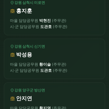
location_on
강원 삼척시 미로면
홍지훈
balance
마을 담당공무원
박현진
(주무관)
시·군 담당공무원
도관호
(주무관)
location_on
강원 삼척시 신기면
박성용
balance
마을 담당공무원
황이슬
(주무관)
시·군 담당공무원
도관호
(주무관)
location_on
강원 양구군 방산면
안지연
balance
마을 담당공무원
황지영
(주무관)