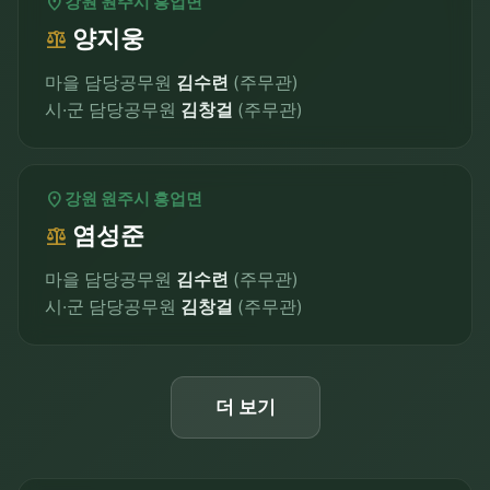
location_on
강원 원주시 흥업면
양지웅
balance
마을 담당공무원
김수련
(주무관)
시·군 담당공무원
김창걸
(주무관)
location_on
강원 원주시 흥업면
염성준
balance
마을 담당공무원
김수련
(주무관)
시·군 담당공무원
김창걸
(주무관)
더 보기