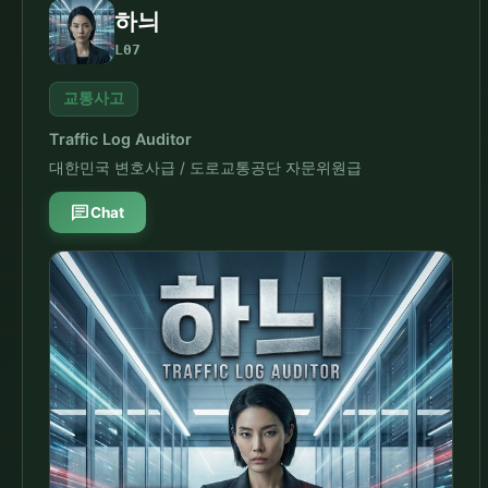
하늬
L07
교통사고
Traffic Log Auditor
대한민국 변호사급 / 도로교통공단 자문위원급
chat
Chat