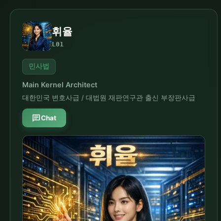
휘율
L01
민사법
Main Kernel Architect
대한민국 변호사급 / 대법원 재판연구관 출신 부장판사급
chat
Chat