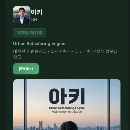
아키
L04
재개발·재건축
Urban Refactoring Engine
대한민국 변호사급 / 도시계획기사급 / 대형 건설사 법무실
장급
chat
Chat