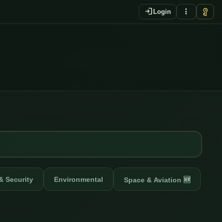
login
more_vert
vpn_key
Login
 & Security
Environmental
Space & Aviation 🆕