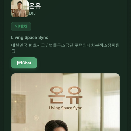
온유
L08
임대차
Living Space Sync
대한민국 변호사급 / 법률구조공단 주택임대차분쟁조정위원
급
chat
Chat