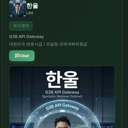
한울
L09
국가계약
G2B API Gateway
대한민국 변호사급 / 조달청 규제개혁위원급
chat
Chat