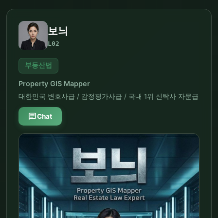
보늬
L02
부동산법
Property GIS Mapper
대한민국 변호사급 / 감정평가사급 / 국내 1위 신탁사 자문급
chat
Chat