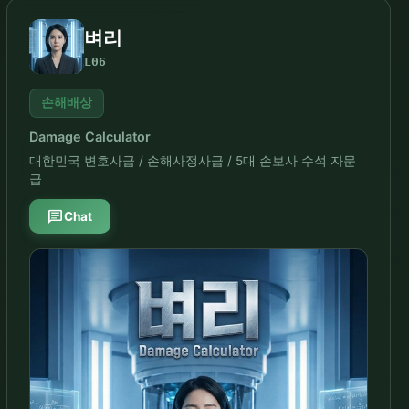
벼리
L06
손해배상
Damage Calculator
대한민국 변호사급 / 손해사정사급 / 5대 손보사 수석 자문
급
chat
Chat