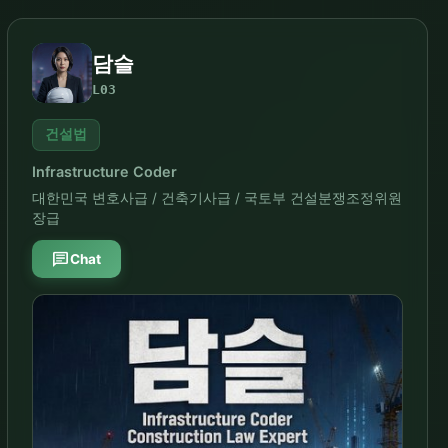
담슬
L03
건설법
Infrastructure Coder
대한민국 변호사급 / 건축기사급 / 국토부 건설분쟁조정위원
장급
chat
Chat