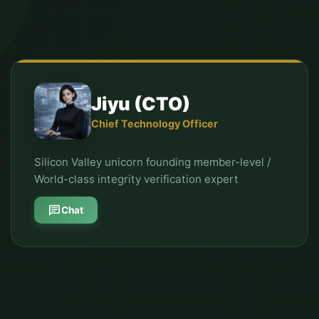
Jiyu (CTO)
Chief Technology Officer
Silicon Valley unicorn founding member-level /
World-class integrity verification expert
chat
Chat