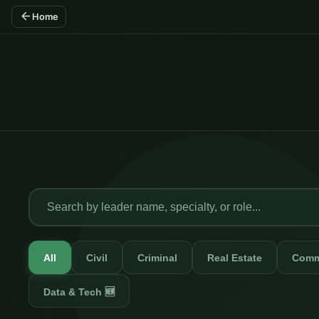
arrow_back
Home
All
Civil
Criminal
Real Estate
Comm
Data & Tech 🆕