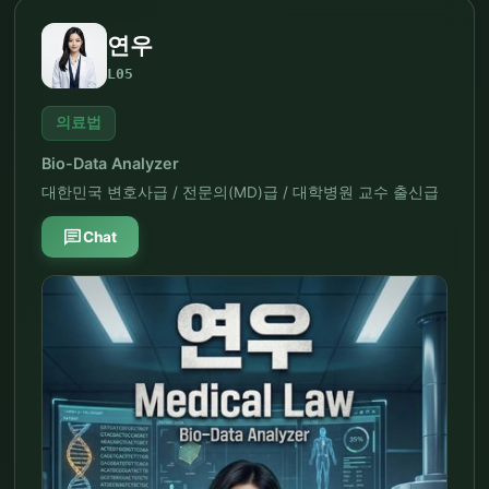
연우
L05
의료법
Bio-Data Analyzer
대한민국 변호사급 / 전문의(MD)급 / 대학병원 교수 출신급
chat
Chat