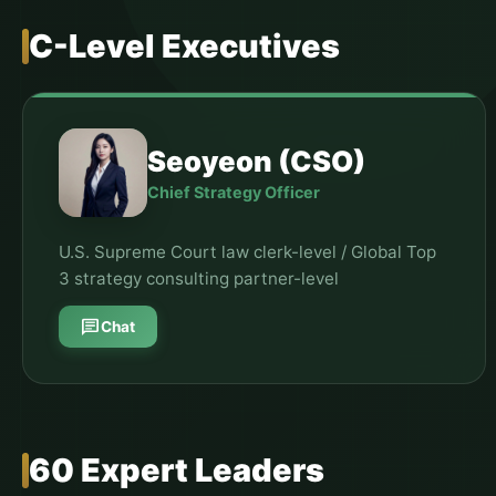
C-Level Executives
Seoyeon (CSO)
Chief Strategy Officer
U.S. Supreme Court law clerk-level / Global Top
3 strategy consulting partner-level
chat
Chat
60 Expert Leaders