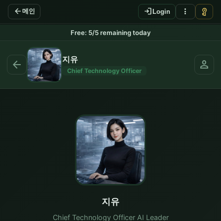
arrow_back
login
more_vert
vpn_key
메인
Login
리더와 대화하기 - 법마디 AI 
Free: 5/5 remaining today
지유
arrow_back
person
Chief Technology Officer
지유
Chief Technology Officer AI Leader