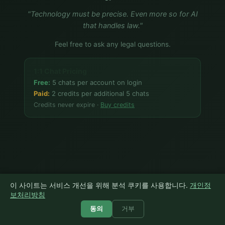
"Technology must be precise. Even more so for AI
that handles law."
Feel free to ask any legal questions.
1:1 Chat Pricing
Free:
5 chats per account on login
Paid:
2 credits per additional 5 chats
Credits never expire ·
Buy credits
이 사이트는 서비스 개선을 위해 분석 쿠키를 사용합니다.
개인정
보처리방침
send
동의
거부
0/4000