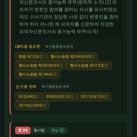
자신문조서의 증거능력 유무(원칙적 소극) [2] 피
의자가 변호인 참여를 원하는 의사를 표시하였는
데도 수사기관이 정당한 사유 없이 변호인을 참여
하게 하지 아니한 채 피의자를 신문하여 작성한
피의자신문조서의 증거능력 유무(소극)
menu_book
적용 법조문
국가법령정보센터
헌법 제12조
형사소송법 제244조의3
open_in_new
open_in_new
형사소송법 제283조의2
형사소송법 제312조
open_in_new
open_in_new
형사소송법 제146조
open_in_new
gavel
인용 판례
국가법령정보센터
92도682
2008도8213
2011도8125
open_in_new
open_in_new
open_in_new
2010도3359
open_in_new
문 23
형사법
정답 ④