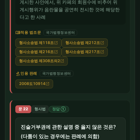
게시한 사안에서, 위 카페의 회원수에 비추어 위
게시행위가 음란물을 공연히 전시한 것에 해당한
다고 한 사례
menu_book
적용 법조문
국가법령정보센터
형사소송법 제118조
형사소송법 제212조
open_in_new
open_in_new
형사소송법 제216조
형사소송법 제217조
open_in_new
open_in_new
형사소송법 제308조의2
open_in_new
gavel
인용 판례
국가법령정보센터
2008도10914
open_in_new
문 22
형사법
정답 ①
진술거부권에 관한 설명 중 옳지 않은 것은?
(다툼이 있는 경우에는 판례에 의함)