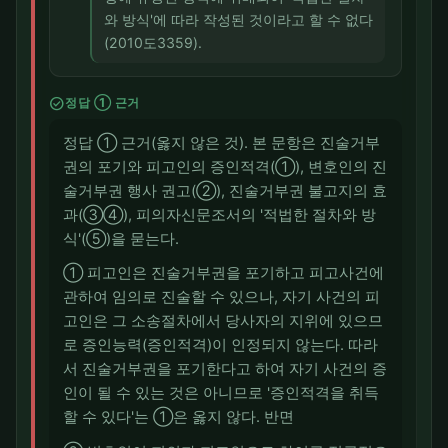
와 방식'에 따라 작성된 것이라고 할 수 없다
(2010도3359).
check_circle
정답 ① 근거
정답 ① 근거(옳지 않은 것). 본 문항은 진술거부
권의 포기와 피고인의 증인적격(①), 변호인의 진
술거부권 행사 권고(②), 진술거부권 불고지의 효
과(③④), 피의자신문조서의 '적법한 절차와 방
식'(⑤)을 묻는다.
① 피고인은 진술거부권을 포기하고 피고사건에
관하여 임의로 진술할 수 있으나, 자기 사건의 피
고인은 그 소송절차에서 당사자의 지위에 있으므
로 증인능력(증인적격)이 인정되지 않는다. 따라
서 진술거부권을 포기한다고 하여 자기 사건의 증
인이 될 수 있는 것은 아니므로 '증인적격을 취득
할 수 있다'는 ①은 옳지 않다. 반면