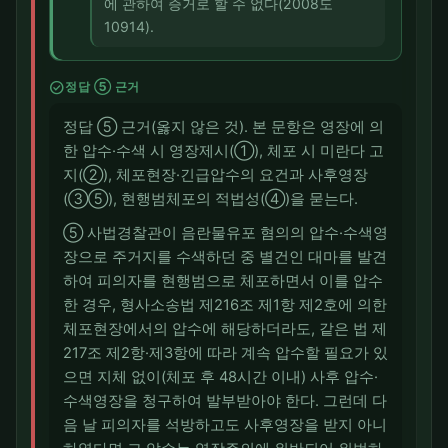
에 관하여 증거로 할 수 없다(2008도
10914).
check_circle
정답 ⑤ 근거
정답 ⑤ 근거(옳지 않은 것). 본 문항은 영장에 의
한 압수·수색 시 영장제시(①), 체포 시 미란다 고
지(②), 체포현장·긴급압수의 요건과 사후영장
(③⑤), 현행범체포의 적법성(④)을 묻는다.
⑤ 사법경찰관이 음란물유포 혐의의 압수·수색영
장으로 주거지를 수색하던 중 별건인 대마를 발견
하여 피의자를 현행범으로 체포하면서 이를 압수
한 경우, 형사소송법 제216조 제1항 제2호에 의한
체포현장에서의 압수에 해당하더라도, 같은 법 제
217조 제2항·제3항에 따라 계속 압수할 필요가 있
으면 지체 없이(체포 후 48시간 이내) 사후 압수·
수색영장을 청구하여 발부받아야 한다. 그런데 다
음 날 피의자를 석방하고도 사후영장을 받지 아니