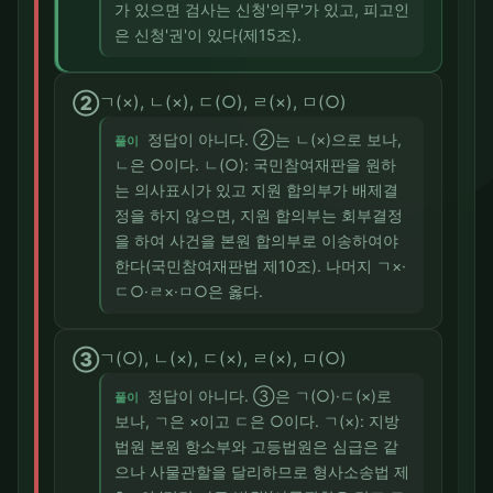
가 있으면 검사는 신청'의무'가 있고, 피고인
은 신청'권'이 있다(제15조).
②
ㄱ(×), ㄴ(×), ㄷ(○), ㄹ(×), ㅁ(○)
정답이 아니다. ②는 ㄴ(×)으로 보나,
풀이
ㄴ은 ○이다. ㄴ(○): 국민참여재판을 원하
는 의사표시가 있고 지원 합의부가 배제결
정을 하지 않으면, 지원 합의부는 회부결정
을 하여 사건을 본원 합의부로 이송하여야
한다(국민참여재판법 제10조). 나머지 ㄱ×·
ㄷ○·ㄹ×·ㅁ○은 옳다.
③
ㄱ(○), ㄴ(×), ㄷ(×), ㄹ(×), ㅁ(○)
정답이 아니다. ③은 ㄱ(○)·ㄷ(×)로
풀이
보나, ㄱ은 ×이고 ㄷ은 ○이다. ㄱ(×): 지방
법원 본원 항소부와 고등법원은 심급은 같
으나 사물관할을 달리하므로 형사소송법 제