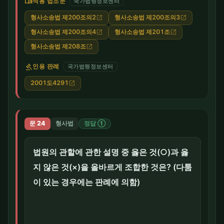
menu_book
적용 법조문
국가법령정보센터
형사소송법 제200조의2
형사소송법 제200조의3
open_in_new
open_in_new
형사소송법 제200조의4
형사소송법 제201조
open_in_new
open_in_new
형사소송법 제208조
open_in_new
gavel
인용 판례
국가법령정보센터
2001도4291
open_in_new
문 24
형사법
정답 ①
법원의 관할에 관한 설명 중 옳은 것(○)과 옳
지 않은 것(×)을 올바르게 조합한 것은? (다툼
이 있는 경우에는 판례에 의함)