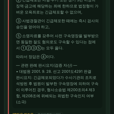
② 긴급체포는 사형·무기 또는 장기 3년 이상의
징역·금고에 해당하는 죄에 한하므로 법정형이 가
벼운 모욕죄로는 긴급체포할 수 없으며,
③ 사법경찰관이 긴급체포한 때에는 즉시 검사의
승인을 얻어야 하고,
⑤ 소명자료를 갖추어 사전 구속영장을 발부받으
면 동일한 절도 혐의로도 구속할 수 있다는 점에
서 ①②③⑤는 모두 옳다.
따라서 정답은 ④이다.
― 관련 판례 판시요지(검증 자산) ―
• 대법원 2001. 9. 28. 선고 2001도4291 판결
판시요지: 긴급체포되었다가 수사기관의 조치로
석방된 후 법원이 발부한 구속영장에 의하여 구속
이 이루어진 경우, 형사소송법 제200조의4 제3
항, 제208조에 위배되는 위법한 구속인지 여부
(소극)