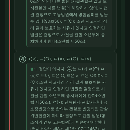
6조의 '각각 다른 법원'(사물관할은 같고 토
지관할만 다른 법원)에 해당하지 않아, 대법
원 결정으로 고등법원에서 병합심리를 받을
수 없다(90초56). ㄷ(○): 소년 피고사건 심
리 결과 보호처분 사유가 있다고 인정하면
법원은 결정으로 사건을 관할 소년부에 송
치하여야 한다(소년법 제50조).
④
ㄱ(×), ㄴ(○), ㄷ(×), ㄹ(○), ㅁ(×)
정답이 아니다. ④는 ㄷ(×)·ㄹ(○)·ㅁ
풀이
(×)로 보나, ㄷ은 ○, ㄹ은 ×, ㅁ은 ○이다. ㄷ
(○): 소년 피고사건 심리 결과 보호처분 사
유가 있다고 인정하면 법원은 결정으로 사
건을 관할 소년부에 송치하여야 한다(소년
법 제50조). ㄹ(×): 단독판사 관할사건이 공
소장변경으로 합의부 관할로 변경되면 관할
위반판결이 아니라 결정으로 관할 법원(항
소심의 경우 고등법원)에 이송하여야 한다
(형사소송법 제8조 제2항, 97도2463). ㅁ