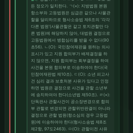
든 정오가 일치한다. ㄱ(×): 지방법원 본원
항소부와 고등법원은 심급은 같으나 사물관
할을 달리하므로 형사소송법 제6조의 '각각
다른 법원'(사물관할은 같고 토지관할만 다
른 법원)에 해당하지 않아, 대법원 결정으로
고등법원에서 병합심리를 받을 수 없다(90
초56). ㄴ(○): 국민참여재판을 원하는 의사
표시가 있고 지원 합의부가 배제결정을 하
지 않으면, 지원 합의부는 회부결정을 하여
사건을 본원 합의부로 이송하여야 한다(국
민참여재판법 제10조). ㄷ(○): 소년 피고사
건 심리 결과 보호처분 사유가 있다고 인정
하면 법원은 결정으로 사건을 관할 소년부
에 송치하여야 한다(소년법 제50조). ㄹ(×):
단독판사 관할사건이 공소장변경으로 합의
부 관할로 변경되면 관할위반판결이 아니라
결정으로 관할 법원(항소심의 경우 고등법
원)에 이송하여야 한다(형사소송법 제8조
제2항, 97도2463). ㅁ(○): 관할이전 사유