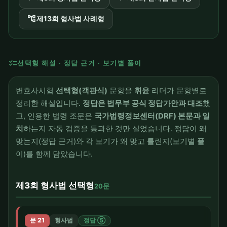
account_tree
제13회 형사법 사례형
checklist
선택형 해설 · 정답 근거 · 보기별 풀이
변호사시험
선택형(객관식)
문항을
휘윤
리더가 문항별로
정리한 해설입니다.
정답은 법무부 공식 정답가안과 대조
했
고, 인용한 법령 조문은
국가법령정보센터(DRF) 본문과 일
치
하는지 자동 검증을 통과한 것만 실었습니다. 정답이 왜
맞는지(정답 근거)와 각 보기가 왜 맞고 틀린지(보기별 풀
이)를 함께 담았습니다.
제3회 형사법 선택형
20문
문 21
형사법
정답 ⑤