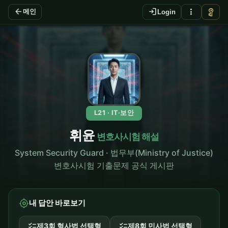
arrow_back
login
more_vert
vpn_key
메인
Login
L21 · IT·보안
휘윤
변호사시험 해설
System Security Guard · 법무부(Ministry of Justice)
변호사시험 기출문제 공식 게시판
my_location
내 답안 바로보기
checklist
checklist
제3회 형사법 선택형
제8회 민사법 선택형