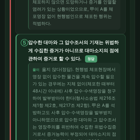
체포하지 않으면 도망하거나 증거를 인멸할
염려가 있는 상황이었으므로, 甲이 A를 체
포영장 없이 현행범인으로 체포한 행위는
적법하다.
⑤
압수한 대마와 그 압수조서의 기재는 위법하
게 수집한 증거가 아니므로 대마소지의 점에
관하여 증거로 할 수 있다.
정답
옳지 않다(정답). 현행범 체포현장에서
풀이
영장 없이 압수한 물건을 계속 압수할 필요
가 있는 경우에는 지체 없이(체포한 때부터
48시간 이내에) 사후 압수·수색영장을 청구
하여 발부받아야 한다(형사소송법 제216조
제1항 제2호, 제217조 제2항). 甲은 A를 석
방하고도 사후 압수·수색영장을 발부받지
아니하였으므로 압수한 대마와 그 압수조서
는 영장주의를 위반하여 수집한 위법수집증
거로서 증거능력이 부정되어 대마소지의 점