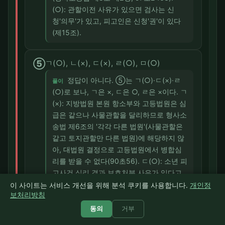
(○): 관할이전 사유가 있으면 검사는 신
청'의무'가 있고, 피고인은 신청'권'이 있다
(제15조).
⑤
ㄱ(○), ㄴ(×), ㄷ(×), ㄹ(○), ㅁ(○)
정답이 아니다. ⑤는 ㄱ(○)·ㄷ(×)·ㄹ
풀이
(○)로 보나, ㄱ은 ×, ㄷ은 ○, ㄹ은 ×이다. ㄱ
(×): 지방법원 본원 항소부와 고등법원은 심
급은 같으나 사물관할을 달리하므로 형사소
송법 제6조의 '각각 다른 법원'(사물관할은
같고 토지관할만 다른 법원)에 해당하지 않
아, 대법원 결정으로 고등법원에서 병합심
리를 받을 수 없다(90초56). ㄷ(○): 소년 피
고사건 심리 결과 보호처분 사유가 있다고
인정하면 법원은 결정으로 사건을 관할 소
이 사이트는 서비스 개선을 위해 분석 쿠키를 사용합니다.
개인정
보처리방침
년부에 송치하여야 한다(소년법 제50조).
ㄹ(×): 단독판사 관할사건이 공소장변경으
동의
거부
로 합의부 관할로 변경되면 관할위반판결이