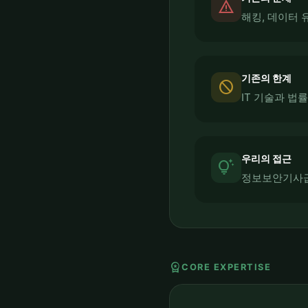
report_problem
해킹, 데이터 
기존의 한계
block
IT 기술과 법
우리의 접근
tips_and_updates
정보보안기사급
workspace_premium
CORE EXPERTISE