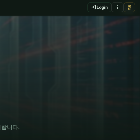
login
more_vert
vpn_key
Login
EN
석합니다.