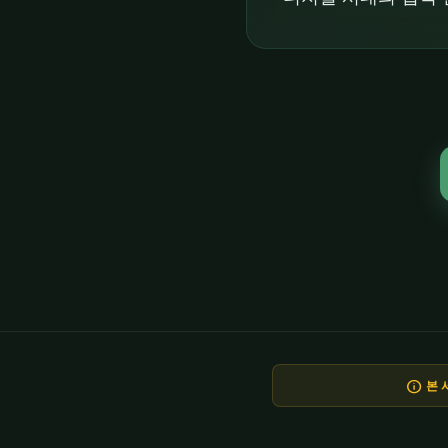
info
본 