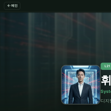
arrow_back
메인
L21
Syst
디지