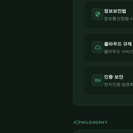
정보보안법
security
정보통신망법·
클라우드 규제
cloud
클라우드 서비스
인증·보안
vpn_key
전자인증·암호화
auto_awesome
PHILOSOPHY