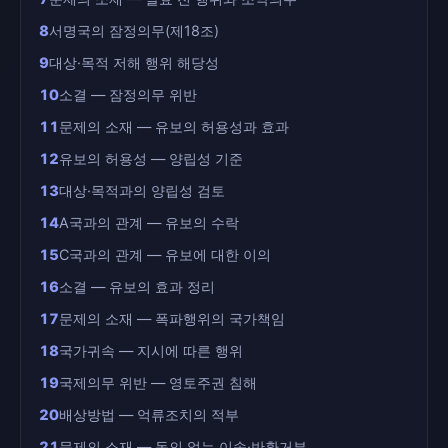
8
서명국의 잠정의무(제18조)
9
대상·목적 저해 행위 해당성
10
소결 — 잠정의무 위반
11
문제의 소재 — 유보의 허용성과 효과
12
유보의 허용성 — 양립성 기준
13
대상·목적과의 양립성 검토
14
A국과의 관계 — 유보의 수락
15
C국과의 관계 — 유보에 대한 이의
16
소결 — 유보의 효과 정리
17
문제의 소재 — 폭파행위의 국가책임
18
국가귀속 — 지시에 따른 행위
19
국제의무 위반 — 영토주권 침해
20
배상방법 — 억류조치의 적부
21
문제의 소재 — 동의 없는 이송·반환거부