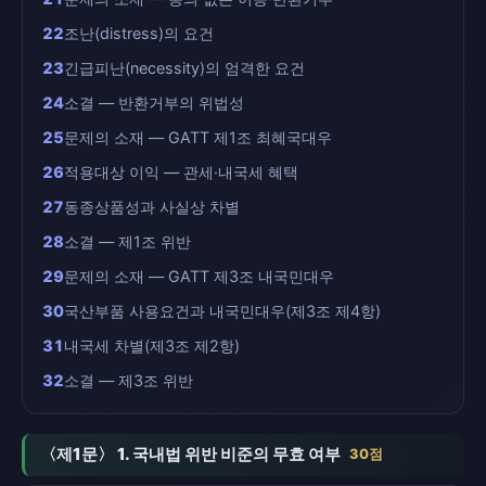
22
조난(distress)의 요건
23
긴급피난(necessity)의 엄격한 요건
24
소결 — 반환거부의 위법성
25
문제의 소재 — GATT 제1조 최혜국대우
26
적용대상 이익 — 관세·내국세 혜택
27
동종상품성과 사실상 차별
28
소결 — 제1조 위반
29
문제의 소재 — GATT 제3조 내국민대우
30
국산부품 사용요건과 내국민대우(제3조 제4항)
31
내국세 차별(제3조 제2항)
32
소결 — 제3조 위반
〈제1문〉 1. 국내법 위반 비준의 무효 여부
30점