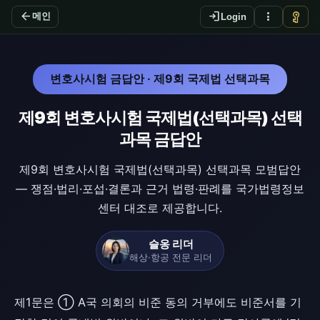
arrow_back
login
more_vert
vpn_key
메인
Login
변호사시험 금답안 · 제9회 국제법 선택과목
제9회 변호사시험 국제법(선택과목) 선택
과목 금답안
제9회 변호사시험 국제법(선택과목) 선택과목 모범답안
— 쟁점·법리·포섭·결론과 근거 법령·판례를 국가법령정보
센터 대조로 제공합니다.
슬옹 리더
해상·항공 전문 리더
제1문은 ① A국 의회의 비준 동의 거부에도 비준서를 기