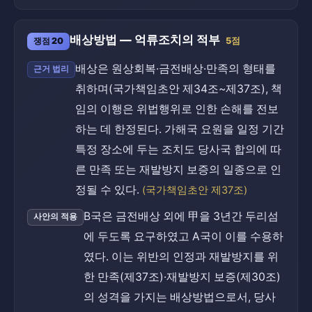
배상방법 — 억류조치의 적부
쟁점 20
5점
배상은 원상회복·금전배상·만족의 형태를
근거 법리
취하며(국가책임초안 제34조~제37조), 책
임의 이행은 위법행위로 인한 손해를 전보
하는 데 한정된다. 가해국 요원을 일정 기간
특정 장소에 두는 조치도 당사국 합의에 따
른 만족 또는 재발방지 보증의 일종으로 인
정될 수 있다.
(국가책임초안 제37조)
B국은 금전배상 외에 甲을 3년간 두리섬
사안의 적용
에 두도록 요구하였고 A국이 이를 수용하
였다. 이는 위반의 인정과 재발방지를 위
한 만족(제37조)·재발방지 보증(제30조)
의 성격을 가지는 배상방법으로서, 당사