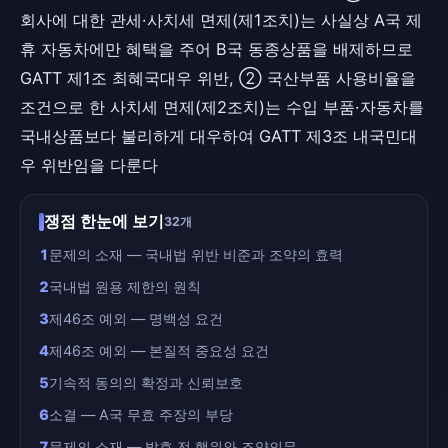
회사에 대한 관세·사치세 면제(제1조치)는 사실상 A국 제
휴 자동차에만 혜택을 주어 B국 동종상품을 배제하므로
GATT 제1조 최혜국대우 위반, ② 국산부품 사용비율을
조건으로 한 사치세 면제(제2조치)는 수입 부품·자동차를
국내상품보다 불리하게 대우하여 GATT 제3조 내국민대
우 위반임을 다룬다
쟁점 한눈에 보기
32개
1
문제의 소재 — 국내법 위반 비준과 조약의 효력
2
국내법 원용 제한의 원칙
3
제46조 예외 — 명백성 요건
4
제46조 예외 — 본질적 중요성 요건
5
기속적 동의의 확정과 신뢰보호
6
소결 — A국 무효 주장의 부당
7
문제의 소재 — 발효 전 행위와 조약의무