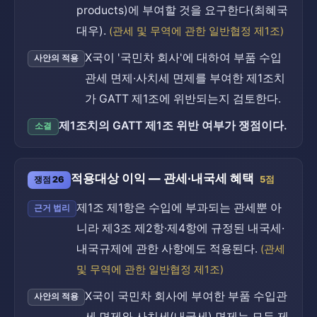
products)에 부여할 것을 요구한다(최혜국
대우).
(관세 및 무역에 관한 일반협정 제1조)
X국이 '국민차 회사'에 대하여 부품 수입
사안의 적용
관세 면제·사치세 면제를 부여한 제1조치
가 GATT 제1조에 위반되는지 검토한다.
제1조치의 GATT 제1조 위반 여부가 쟁점이다.
소결
적용대상 이익 — 관세·내국세 혜택
쟁점 26
5점
제1조 제1항은 수입에 부과되는 관세뿐 아
근거 법리
니라 제3조 제2항·제4항에 규정된 내국세·
내국규제에 관한 사항에도 적용된다.
(관세
및 무역에 관한 일반협정 제1조)
X국이 국민차 회사에 부여한 부품 수입관
사안의 적용
세 면제와 사치세(내국세) 면제는 모두 제