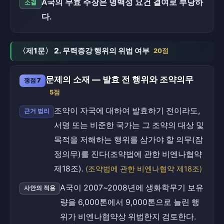
A국의 무효 주장은 명백성 요건 결여로 부당하
소결
다.
〈제1문〉 2. 무력증강 행위의 위법 여부
20점
문제의 소재 — 발효 전 행위와 조약의무
쟁점 7
5점
조약이 자국에 대하여 발효하기 전이라도,
근거 법리
서명 또는 비준한 국가는 그 조약의 대상 및
목적을 저해하는 행위를 삼가야 할 의무(잠
정의무)를 진다(조약법에 관한 비엔나협약
제18조).
(조약법에 관한 비엔나협약 제18조)
A국이 2007~2008년에 생화학무기 보유
사안의 적용
량을 6,000톤에서 9,000톤으로 늘린 행
위가 비엔나협약상 위법한지 검토한다.