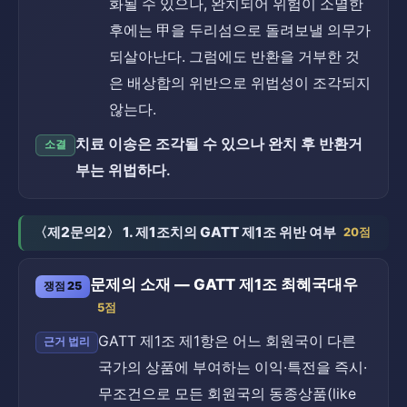
화될 수 있으나, 완치되어 위험이 소멸한
후에는 甲을 두리섬으로 돌려보낼 의무가
되살아난다. 그럼에도 반환을 거부한 것
은 배상합의 위반으로 위법성이 조각되지
않는다.
치료 이송은 조각될 수 있으나 완치 후 반환거
소결
부는 위법하다.
〈제2문의2〉 1. 제1조치의 GATT 제1조 위반 여부
20점
문제의 소재 — GATT 제1조 최혜국대우
쟁점 25
5점
GATT 제1조 제1항은 어느 회원국이 다른
근거 법리
국가의 상품에 부여하는 이익·특전을 즉시·
무조건으로 모든 회원국의 동종상품(like