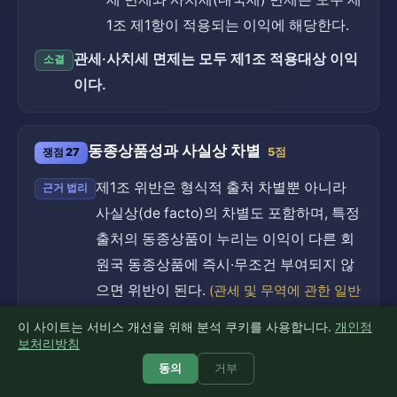
1조 제1항이 적용되는 이익에 해당한다.
관세·사치세 면제는 모두 제1조 적용대상 이익
소결
이다.
동종상품성과 사실상 차별
쟁점 27
5점
제1조 위반은 형식적 출처 차별뿐 아니라
근거 법리
사실상(de facto)의 차별도 포함하며, 특정
출처의 동종상품이 누리는 이익이 다른 회
원국 동종상품에 즉시·무조건 부여되지 않
으면 위반이 된다.
(관세 및 무역에 관한 일반
협정 제1조)
이 사이트는 서비스 개선을 위해 분석 쿠키를 사용합니다.
개인정
보처리방침
국민차 지위는 'X국 생산시설+자국민 소
사안의 적용
동의
거부
유 브랜드' 요건과 결부되어 사실상 X국·A