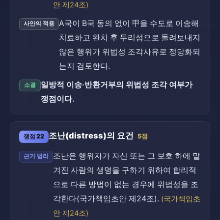
안 제24조)
A국이 B국 동의 없이 甲을 수도로 이송해
사안의 적용
치료하고 완치 후 두리섬으로 돌려보내지
않은 행위가 위법성 조각사유로 정당화되
는지 검토한다.
일방적 이송·반환거부의 위법성 조각 여부가
소결
쟁점이다.
조난(distress)의 요건
쟁점 22
5점
조난은 행위자가 자신 또는 그 보호 하에 맡
근거 법리
겨진 사람의 생명을 구하기 위하여 합리적
으로 다른 방법이 없는 경우에 위법성을 조
각한다(국가책임초안 제24조).
(국가책임초
안 제24조)