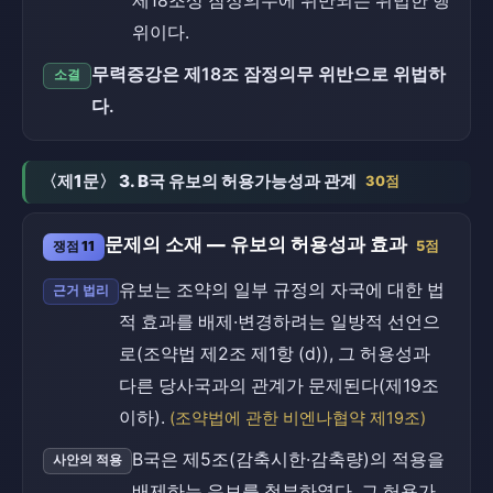
제18조상 잠정의무에 위반되는 위법한 행
위이다.
무력증강은 제18조 잠정의무 위반으로 위법하
소결
다.
〈제1문〉 3. B국 유보의 허용가능성과 관계
30점
문제의 소재 — 유보의 허용성과 효과
쟁점 11
5점
유보는 조약의 일부 규정의 자국에 대한 법
근거 법리
적 효과를 배제·변경하려는 일방적 선언으
로(조약법 제2조 제1항 (d)), 그 허용성과
다른 당사국과의 관계가 문제된다(제19조
이하).
(조약법에 관한 비엔나협약 제19조)
B국은 제5조(감축시한·감축량)의 적용을
사안의 적용
배제하는 유보를 첨부하였다. 그 허용가