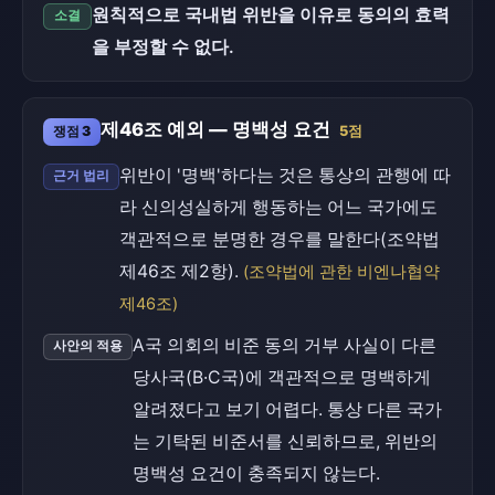
원칙적으로 국내법 위반을 이유로 동의의 효력
소결
을 부정할 수 없다.
제46조 예외 — 명백성 요건
쟁점 3
5점
위반이 '명백'하다는 것은 통상의 관행에 따
근거 법리
라 신의성실하게 행동하는 어느 국가에도
객관적으로 분명한 경우를 말한다(조약법
제46조 제2항).
(조약법에 관한 비엔나협약
제46조)
A국 의회의 비준 동의 거부 사실이 다른
사안의 적용
당사국(B·C국)에 객관적으로 명백하게
알려졌다고 보기 어렵다. 통상 다른 국가
는 기탁된 비준서를 신뢰하므로, 위반의
명백성 요건이 충족되지 않는다.