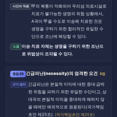
甲의 복통이 악화되어 두리섬 의료시설로
사안의 적용
치료가 불가능한 생명의 위험 상황에서,
A국이 甲을 수도로 이송해 치료한 것은
생명을 구하기 위한 합리적인 유일한 수
단으로 조난에 해당할 수 있다.
이송·치료 자체는 생명을 구하기 위한 조난으
소결
로 위법성이 조각될 수 있다.
긴급피난(necessity)의 엄격한 요건
쟁점 23
5점
긴급피난은 본질적 이익에 대한 중대·급박
근거 법리
한 위험을 피하기 위한 유일한 수단이고, 상
대국의 본질적 이익을 중대하게 해하지 않
을 때에만 예외적으로 원용된다(국가책임
초안 제25조).
(국가책임초안 제25조)