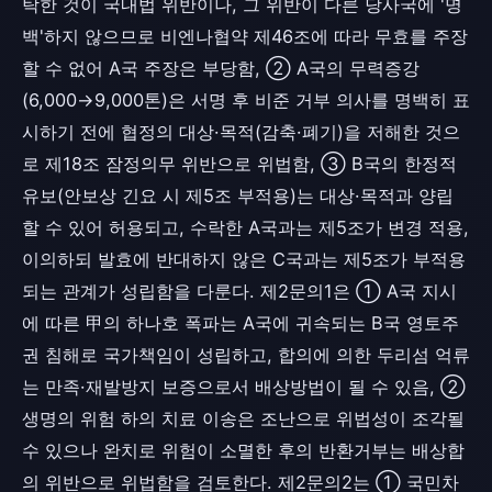
탁한 것이 국내법 위반이나, 그 위반이 다른 당사국에 '명
백'하지 않으므로 비엔나협약 제46조에 따라 무효를 주장
할 수 없어 A국 주장은 부당함, ② A국의 무력증강
(6,000→9,000톤)은 서명 후 비준 거부 의사를 명백히 표
시하기 전에 협정의 대상·목적(감축·폐기)을 저해한 것으
로 제18조 잠정의무 위반으로 위법함, ③ B국의 한정적
유보(안보상 긴요 시 제5조 부적용)는 대상·목적과 양립
할 수 있어 허용되고, 수락한 A국과는 제5조가 변경 적용,
이의하되 발효에 반대하지 않은 C국과는 제5조가 부적용
되는 관계가 성립함을 다룬다. 제2문의1은 ① A국 지시
에 따른 甲의 하나호 폭파는 A국에 귀속되는 B국 영토주
권 침해로 국가책임이 성립하고, 합의에 의한 두리섬 억류
는 만족·재발방지 보증으로서 배상방법이 될 수 있음, ②
생명의 위험 하의 치료 이송은 조난으로 위법성이 조각될
수 있으나 완치로 위험이 소멸한 후의 반환거부는 배상합
의 위반으로 위법함을 검토한다. 제2문의2는 ① 국민차