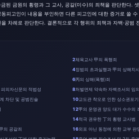
송금된 금원의 횡령과 그 교사, 공갈(미수)의 죄책을 판단한다. 
피고인이 내용을 부인하면 다른 피고인에 대한 증거로 쓸 수 없고
을 차례로 판단한다. 결론적으로 각 행위의 죄책과 자백·공범 
2
체육교사 甲의 폭행죄
4
정범의 초과실행과 甲의 상해치
6
丙의 상해(폭행)죄
후 피의자신문의 적법성
8
처벌면제 약속하 자백조서의 임
계 차단 및 공범진술
10
교도관 착오로 인한 상소권포기
죄
12
甲의 운영권 양도 대가 수수의 
14
적극 권유한 丁의 횡령 교사범
 甲의 공갈죄
16
외포 아닌 동정에 의한 교부 판
피신조서의 丁에 대한 증거능력
18
증언 번복 진술조서 및 2차 증