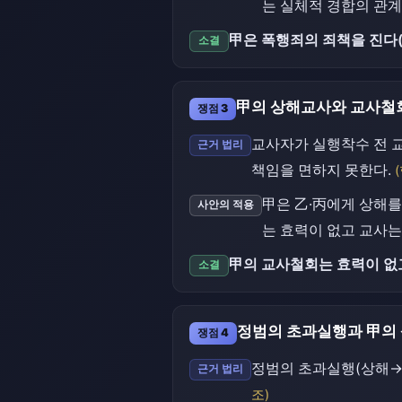
는 실체적 경합의 관계
甲은 폭행죄의 죄책을 진다(
소결
甲의 상해교사와 교사철
쟁점 3
교사자가 실행착수 전 
근거 법리
책임을 면하지 못한다.
甲은 乙·丙에게 상해를
사안의 적용
는 효력이 없고 교사는
甲의 교사철회는 효력이 없
소결
정범의 초과실행과 甲의
쟁점 4
정범의 초과실행(상해→
근거 법리
조)