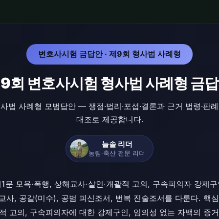
변호사시험 금답안 · 제9회 형사법 사례형
9회 변호사시험 형사법 사례형 금
사법 사례형 모범답안 — 쟁점·법리·포섭·결론과 근거 법령·
대조로 제공합니다.
늘솔 리더
농림·축산 전문 리더
1문 모욕·폭행, 상해교사·살인·개괄적 고의, 구속피의자 강제구
교사, 공갈(미수), 공범 피신조서, 번복 진술조서를 다룬다. 핵심
괄적 고의, 구속피의자에 대한 강제구인, 임의성 없는 자백의 증