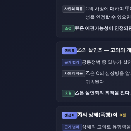
C의 사망에 대하여 
사안의 적용
성을 인정할 수 있으면
甲은 예견가능성이 인정되면
소결
乙의 살인죄 — 고의의 
쟁점 5
공동정범 중 일부가 살
근거 법리
乙은 C의 심장병을 
사안의 적용
귀속된다.
乙은 살인죄의 죄책을 진다.
소결
丙의 상해(폭행)죄
쟁점 6
8점
상해의 고의로 유형력을 
근거 법리