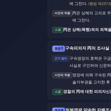
에 그친다.
(형법 제257조
丙은 상해의 고의로 주
사안의 적용
에 그친다.
丙은 상해(폭행)죄의 죄책을
소결
구속피의자 丙의 조사실
쟁점 7
구속영장의 효력은 구금
근거 법리
사실로 구인하여 신문하
영장에 의해 구속된 丙
사안의 적용
술거부권을 고지한 후 
경찰의 丙에 대한 피의자신
소결
처벌면제 약속하 자백조
쟁점 8