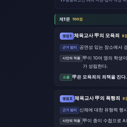
제1문
100점
체육교사 甲의 모욕죄
쟁점 1
8
공연성 있는 장소에서 
근거 법리
甲이 10여 명의 학생
사안의 적용
가 성립한다.
甲은 모욕죄의 죄책을 진다.
소결
체육교사 甲의 폭행죄
쟁점 2
8
신체에 대한 유형력 행
근거 법리
甲이 종이 수첩으로 A
사안의 적용