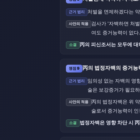
처벌을 면제하겠다는 약
근거 법리
검사가 '자백하면 처벌
사안의 적용
여도 증거능력이 없다.
丙의 피신조서는 모두에 대
소결
丙의 법정자백의 증거능력
쟁점 9
임의성 없는 자백의 영
근거 법리
술은 보강증거가 필요하
丙의 법정자백은 위 약
사안의 적용
술로서 증거능력이 인
법정자백은 영향 차단 시 丙
소결