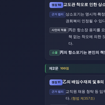
교도관 착오로 인한 상
쟁점 10
상소포기는 명시적·확정
근거 법리
권회복이 인정될 수 있다
丙은 항소장 용지를 
사안의 적용
책 없는 착오에 의한
다.
丙의 항소포기는 본인의 책
소결
제2문
100점
乙의 배임수재죄 및 B
쟁점 11
교직원 채용 청탁 등 
근거 법리
다.
(형법 제357조)