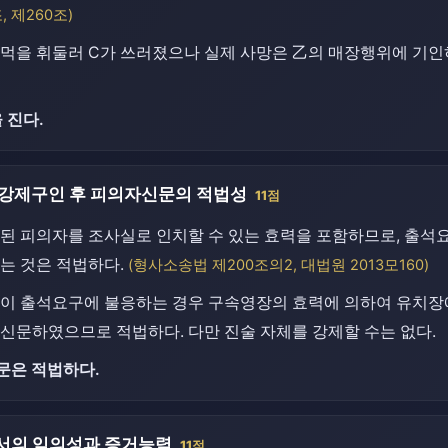
, 제260조)
먹을 휘둘러 C가 쓰러졌으나 실제 사망은 乙의 매장행위에 기인
 진다.
 강제구인 후 피의자신문의 적법성
11점
된 피의자를 조사실로 인치할 수 있는 효력을 포함하므로, 출석
는 것은 적법하다.
(형사소송법 제200조의2, 대법원 2013모160)
이 출석요구에 불응하는 경우 구속영장의 효력에 의하여 유치장에
신문하였으므로 적법하다. 다만 진술 자체를 강제할 수는 없다.
문은 적법하다.
서의 임의성과 증거능력
11점