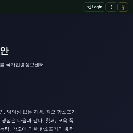
login
more_vert
vpn_key
Login
답안
판례를 국가법령정보센터
인, 임의성 없는 자백, 착오 항소포기
 쟁점은 다음과 같다. 첫째, 모욕·폭
거능력, 착오에 의한 항소포기의 효력