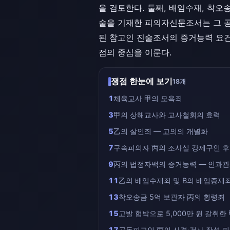
을 검토한다. 둘째, 배임수재, 착오
술을 기재한 피의자신문조서는 그 공동
된 참고인 진술조서의 증거능력 요건
점의 중심을 이룬다.
쟁점 한눈에 보기
18개
1
체육교사 甲의 모욕죄
3
甲의 상해교사와 교사철회의 효력
5
乙의 살인죄 — 고의의 개별화
7
구속피의자 丙의 조사실 강제구인 
9
丙의 법정자백의 증거능력 — 인과관
11
乙의 배임수재죄 및 B의 배임증재
13
착오송금 5억 보관자 丙의 횡령죄
15
고발 협박으로 5,000만 원 갈취한
17
공동피고인 丙의 사경·검사 작성 