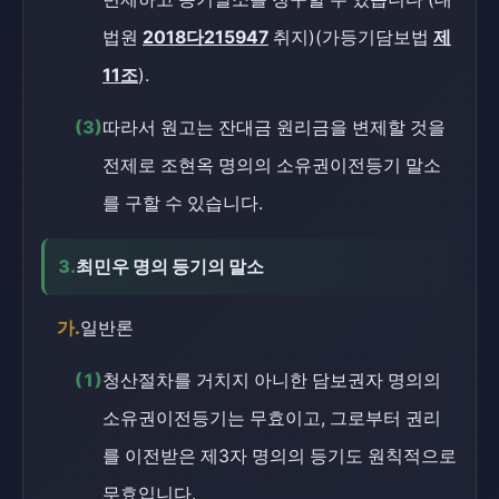
법원
2018다215947
취지)(가등기담보법
제
11조
).
(3)
따라서 원고는 잔대금 원리금을 변제할 것을
전제로 조현옥 명의의 소유권이전등기 말소
를 구할 수 있습니다.
3.
최민우 명의 등기의 말소
가.
일반론
(1)
청산절차를 거치지 아니한 담보권자 명의의
소유권이전등기는 무효이고, 그로부터 권리
를 이전받은 제3자 명의의 등기도 원칙적으로
무효입니다.