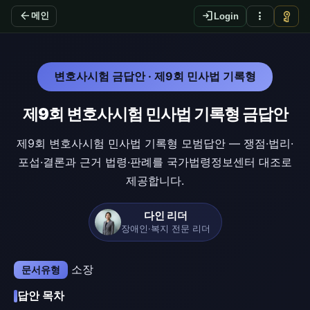
arrow_back
login
more_vert
vpn_key
메인
Login
변호사시험 금답안 · 제9회 민사법 기록형
제9회 변호사시험 민사법 기록형 금답안
제9회 변호사시험 민사법 기록형 모범답안 — 쟁점·법리·
포섭·결론과 근거 법령·판례를 국가법령정보센터 대조로
제공합니다.
다인 리더
장애인·복지 전문 리더
소장
문서유형
답안 목차