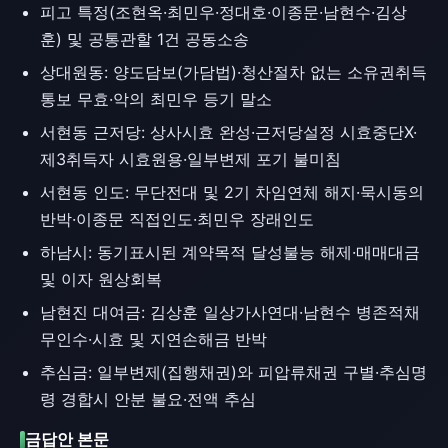
피고 특정(조현옥·최민우·정대호·이종문·남현수·김상
훈) 및 공통관할 1건 공동소송
상대원동: 양도담보(가담법)·청산절차 없는 소유권취득
통보 무효·악의 최민우 등기 말소
서현동 근저당: 상사시효 완성·근저당설정 시효중단X·
제3취득자 시효원용·일부변제 포기 불미침
서현동 인도: 무단전대 및 2기 차임연체 해지·묵시동의
반박·이종문 직접인도·최민우 장래인도
하남시: 동기표시된 계약목적 달성불능 해제·매매대금
및 이자 원상회복
남현진 대여금: 김상훈 일상가사연대·남현수 병존적채
무인수·시효 및 지연손해금 반박
추심금: 일부변제(집행채권)와 피압류채권 구별·추심명
령 경합시 안분 불요·전액 추심
금답안 본문