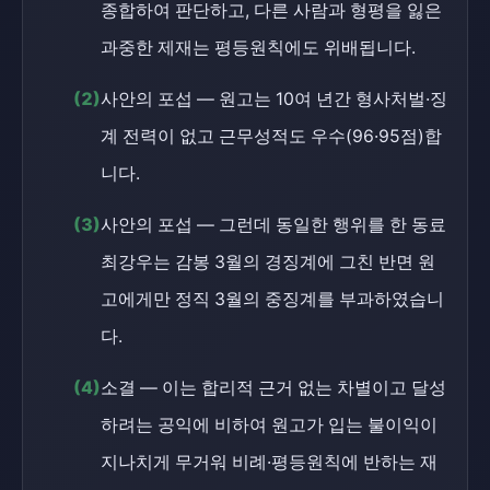
종합하여 판단하고, 다른 사람과 형평을 잃은
과중한 제재는 평등원칙에도 위배됩니다.
(2)
사안의 포섭 — 원고는 10여 년간 형사처벌·징
계 전력이 없고 근무성적도 우수(96·95점)합
니다.
(3)
사안의 포섭 — 그런데 동일한 행위를 한 동료
최강우는 감봉 3월의 경징계에 그친 반면 원
고에게만 정직 3월의 중징계를 부과하였습니
다.
(4)
소결 — 이는 합리적 근거 없는 차별이고 달성
하려는 공익에 비하여 원고가 입는 불이익이
지나치게 무거워 비례·평등원칙에 반하는 재