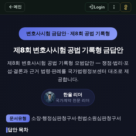
arrow_back
login
more_vert
vpn_key
메인
Login
변호사시험 금답안 · 제8회 공법 기록형
제8회 변호사시험 공법 기록형 금답안
제8회 변호사시험 공법 기록형 모범답안 — 쟁점·법리·포
섭·결론과 근거 법령·판례를 국가법령정보센터 대조로 제
공합니다.
한울 리더
국가계약 전문 리더
소장·행정심판청구서·헌법소원심판청구서
문서유형
답안 목차