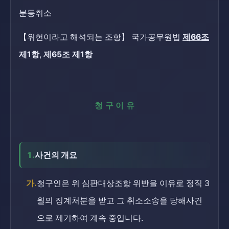
분등취소
【위헌이라고 해석되는 조항】 국가공무원법
제66조
제1항
,
제65조 제1항
청구이유
1.
사건의 개요
가.
청구인은 위 심판대상조항 위반을 이유로 정직 3
월의 징계처분을 받고 그 취소소송을 당해사건
으로 제기하여 계속 중입니다.