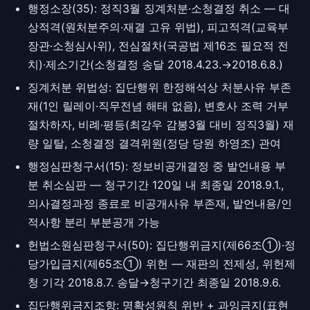
행정소장(35): 정직3월 징계처분·소청결정 취소 — 대
상적격(원처분주의·재결 고유 위법), 피고적격(교육부
장관·소청심사위), 전심절차(국공법 제16조 필요적 전
치)·제소기간(소청결정 송달 2018.4.23.→2018.6.8.)
징계처분 위법성: 집단행위 한정해석상 처분사유 부존
재(1인 릴레이·직무전념 해태 없음), 변호사 조력 거부
절차하자, 비례·평등(최강우 감봉3월 대비 정직3월) 재
량 일탈, 소청결정 결격위원(정당 당원 하영조) 관여
행정심판청구서(15): 정보비공개결정 중 발언내용 부
분 취소심판 — 청구기간 120일 내 최종일 2018.9.1.,
의사결정과정 종료로 비공개사유 부존재, 발언내용/인
적사항 분리 부분공개 가능
헌법소원심판청구서(50): 집단행위금지(제66조①)·정
당가입금지(제65조①) 위헌 — 재판의 전제성, 위헌제
청 기각 2018.8.7. 송달→청구기간 최종일 2018.9.6.
집단행위금지조항: 명확성원칙 위반 + 과잉금지(표현