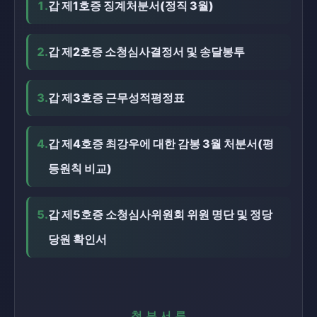
1.
갑 제1호증 징계처분서(정직 3월)
2.
갑 제2호증 소청심사결정서 및 송달봉투
3.
갑 제3호증 근무성적평정표
4.
갑 제4호증 최강우에 대한 감봉 3월 처분서(평
등원칙 비교)
5.
갑 제5호증 소청심사위원회 위원 명단 및 정당
당원 확인서
첨부서류