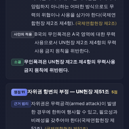
양립하지 아니하는 어떠한 방식으로도 무
력의 위협이나 사용을 삼가야 한다(국제연
합헌장 제2조 제4항).
(국제연합헌장 제2조)
B국의 무인폭격은 A국 영역에 대한 무력
사안의 적용
사용으로서 UN헌장 제2조 제4항의 무력
사용 금지 원칙을 위반한다.
무인폭격은 UN헌장 제2조 제4항의 무력사용
소결
금지 원칙에 위반된다.
자위권 항변의 부정 — UN헌장 제51조
쟁점 11
5점
자위권은 무력공격(armed attack)이 발생
근거 법리
한 경우에 한하여 행사할 수 있고, 필요성과
비례성을 갖추어야 한다(국제연합헌장 제
51조).
(국제연합헌장 제51조)