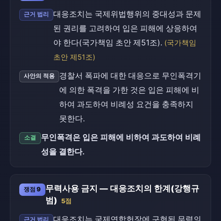
대응조치는 국제위법행위의 중대성과 문제
근거 법리
된 권리를 고려하여 입은 피해에 상응하여
야 한다(국가책임 초안 제51조).
(국가책임
초안 제51조)
경찰서 폭파에 대한 대응으로 무인폭격기
사안의 적용
에 의한 폭격을 가한 것은 입은 피해에 비
하여 과도하여 비례성 요건을 충족하지
못한다.
무인폭격은 입은 피해에 비하여 과도하여 비례
소결
성을 결한다.
무력사용 금지 — 대응조치의 한계(강행규
쟁점 9
범)
5점
대응조치는 국제연합헌장에 구현된 무력의
근거 법리