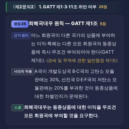
〈제2문의2〉 1. GATT 제1·3·11조 위반 여부
25점
최혜국대우 원칙 — GATT 제1조
쟁점 25
5점
어느 회원국이 다른 국가의 상품에 부여하
근거 법리
는 이익·특혜는 다른 모든 회원국의 동종상
품에 즉시·무조건 부여되어야 한다(GATT
제1조).
(관세 및 무역에 관한 일반협정 제1조)
A국이 개발도상국 B·C국의 고탄소 모듈
사안의 적용
판에는 30%, 선진국 D·E·F국의 저탄소 모
듈판에는 20%를 부과한 것이 동종상품에
대한 차별인지가 문제된다.
최혜국대우는 동종상품에 대한 이익을 무조건
소결
모든 회원국에 부여할 것을 요구한다.