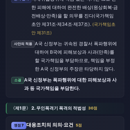
한 피해에 대하여 완전한 배상(원상회복·금
전배상·만족)을 할 의무를 진다(국가책임
초안 제31조·제34조·제37조).
(국가책임초
안 제31조)
A국 신정부는 귀속된 경찰서 폭파행위에
사안의 적용
대하여 B국에 피해보상과 사과(만족)를
할 국가책임을 부담하므로, 책임을 부정
한 A국 신정부의 주장은 타당하지 않다.
A국 신정부는 폭파행위에 대한 피해보상과 사
소결
과 등 국가책임을 부담한다.
〈제1문〉 2. 무인폭격기 폭격의 적법성
30점
대응조치의 의의·요건
쟁점 7
5점