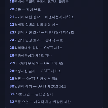
19
명백성·본질적 중요성 요건의 불충족
20
결론 — 협정 유효
21
국가에 대한 강박 — 비엔나협약 제52조
22
경제적 압박의 강박 해당 여부
23
기만에 의한 조약 — 비엔나협약 제49조
24
기만의 인정·효과 — 상대적 무효
25
최혜국대우 원칙 — GATT 제1조
26
동종상품성과 제1조 위반
27
내국민대우 원칙 — GATT 제3조
28
수량제한 금지 — GATT 제11조
29
결론 — GATT 위반 여부 정리
30
일반적 예외 — GATT 제20조(b)호
31
(b)호 요건 — 필요성 심사
32
두문 요건 — 자의적 차별·위장된 제한