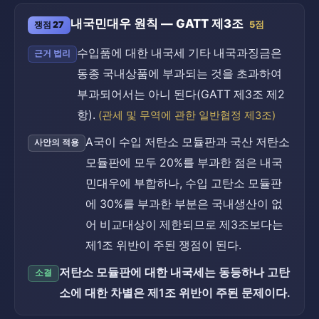
내국민대우 원칙 — GATT 제3조
쟁점 27
5점
수입품에 대한 내국세 기타 내국과징금은
근거 법리
동종 국내상품에 부과되는 것을 초과하여
부과되어서는 아니 된다(GATT 제3조 제2
항).
(관세 및 무역에 관한 일반협정 제3조)
A국이 수입 저탄소 모듈판과 국산 저탄소
사안의 적용
모듈판에 모두 20%를 부과한 점은 내국
민대우에 부합하나, 수입 고탄소 모듈판
에 30%를 부과한 부분은 국내생산이 없
어 비교대상이 제한되므로 제3조보다는
제1조 위반이 주된 쟁점이 된다.
저탄소 모듈판에 대한 내국세는 동등하나 고탄
소결
소에 대한 차별은 제1조 위반이 주된 문제이다.