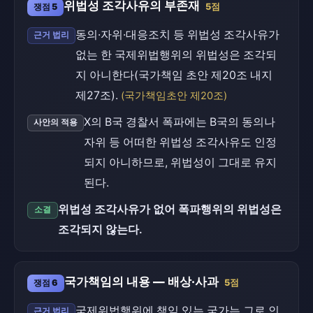
위법성 조각사유의 부존재
쟁점 5
5점
동의·자위·대응조치 등 위법성 조각사유가
근거 법리
없는 한 국제위법행위의 위법성은 조각되
지 아니한다(국가책임 초안 제20조 내지
제27조).
(국가책임초안 제20조)
X의 B국 경찰서 폭파에는 B국의 동의나
사안의 적용
자위 등 어떠한 위법성 조각사유도 인정
되지 아니하므로, 위법성이 그대로 유지
된다.
위법성 조각사유가 없어 폭파행위의 위법성은
소결
조각되지 않는다.
국가책임의 내용 — 배상·사과
쟁점 6
5점
국제위법행위에 책임 있는 국가는 그로 인
근거 법리