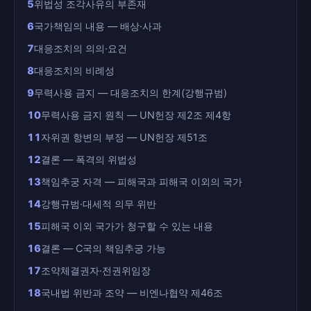
5
위법성 조각사유의 부존재
6
국가책임의 내용 — 배상·사과
7
대응조치의 의의·요건
8
대응조치의 비례성
9
무력사용 금지 — 대응조치의 한계(강행규범)
10
무력사용 금지 원칙 — UN헌장 제2조 제4항
11
자위권 항변의 부정 — UN헌장 제51조
12
결론 — 폭격의 위법성
13
책임추궁 자격 — 피해국과 피해국 이외의 국가
14
강행규범·대세적 의무 위반
15
피해국 이외 국가가 청구할 수 있는 내용
16
결론 — C국의 책임추궁 가능
17
조약체결권자·전권위임장
18
국내법 위반과 조약 — 비엔나협약 제46조