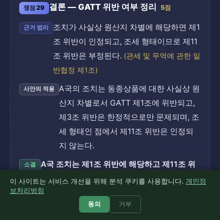
결론 — GATT 위반 여부 정리
쟁점 29
5점
조치가 사실상 원산지 차별에 해당하면 제1
근거 법리
조 위반이 인정되고, 조세 형태이므로 제11
조 위반은 부정된다.
(관세 및 무역에 관한 일
반협정 제1조)
A국의 조치는 동종상품에 대한 사실상 원
사안의 적용
산지 차별로서 GATT 제1조에 위반되고,
제3조 위반은 한정적으로만 문제되며, 조
세 형태인 점에서 제11조 위반은 인정되
지 않는다.
A국 조치는 제1조 위반에 해당하고 제11조 위
소결
반은 인정되지 않는다.
이 사이트는 서비스 개선을 위해 분석 쿠키를 사용합니다.
개인정
보처리방침
동의
거부
〈제2문의2〉 2. GATT 제20조(b) 항변
15점