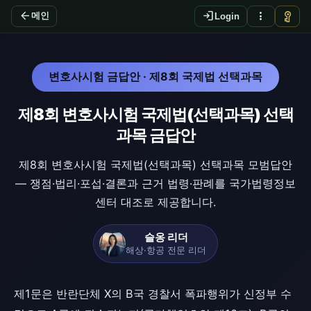
arrow_back
login
more_vert
vpn_key
메인
Login
변호사시험 금답안 · 제8회 국제법 선택과목
제8회 변호사시험 국제법(선택과목) 선택
과목 금답안
제8회 변호사시험 국제법(선택과목) 선택과목 모범답안
— 쟁점·법리·포섭·결론과 근거 법령·판례를 국가법령정보
센터 대조로 제공합니다.
슬옹 리더
해상·항공 전문 리더
제1문은 반란단체 X의 B국 경찰서 폭파행위가 신정부 수