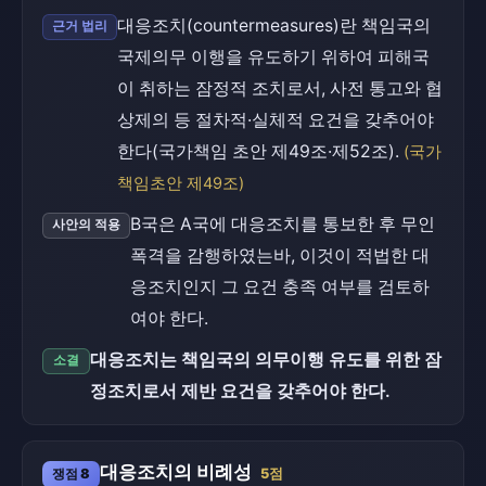
대응조치(countermeasures)란 책임국의
근거 법리
국제의무 이행을 유도하기 위하여 피해국
이 취하는 잠정적 조치로서, 사전 통고와 협
상제의 등 절차적·실체적 요건을 갖추어야
한다(국가책임 초안 제49조·제52조).
(국가
책임초안 제49조)
B국은 A국에 대응조치를 통보한 후 무인
사안의 적용
폭격을 감행하였는바, 이것이 적법한 대
응조치인지 그 요건 충족 여부를 검토하
여야 한다.
대응조치는 책임국의 의무이행 유도를 위한 잠
소결
정조치로서 제반 요건을 갖추어야 한다.
대응조치의 비례성
쟁점 8
5점