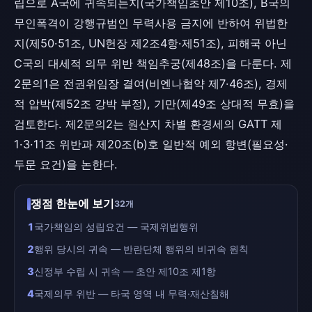
립으로 A국에 귀속되는지(국가책임초안 제10조), B국의
무인폭격이 강행규범인 무력사용 금지에 반하여 위법한
지(제50·51조, UN헌장 제2조4항·제51조), 피해국 아닌
C국의 대세적 의무 위반 책임추궁(제48조)을 다룬다. 제
2문의1은 전권위임장 결여(비엔나협약 제7·46조), 경제
적 압박(제52조 강박 부정), 기만(제49조 상대적 무효)을
검토한다. 제2문의2는 원산지 차별 환경세의 GATT 제
1·3·11조 위반과 제20조(b)호 일반적 예외 항변(필요성·
두문 요건)을 논한다.
쟁점 한눈에 보기
32개
1
국가책임의 성립요건 — 국제위법행위
2
행위 당시의 귀속 — 반란단체 행위의 비귀속 원칙
3
신정부 수립 시 귀속 — 초안 제10조 제1항
4
국제의무 위반 — 타국 영역 내 무력·재산침해