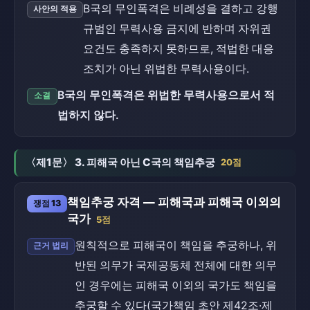
B국의 무인폭격은 비례성을 결하고 강행
사안의 적용
규범인 무력사용 금지에 반하며 자위권
요건도 충족하지 못하므로, 적법한 대응
조치가 아닌 위법한 무력사용이다.
B국의 무인폭격은 위법한 무력사용으로서 적
소결
법하지 않다.
〈제1문〉 3. 피해국 아닌 C국의 책임추궁
20점
책임추궁 자격 — 피해국과 피해국 이외의
쟁점 13
국가
5점
원칙적으로 피해국이 책임을 추궁하나, 위
근거 법리
반된 의무가 국제공동체 전체에 대한 의무
인 경우에는 피해국 이외의 국가도 책임을
추궁할 수 있다(국가책임 초안 제42조·제