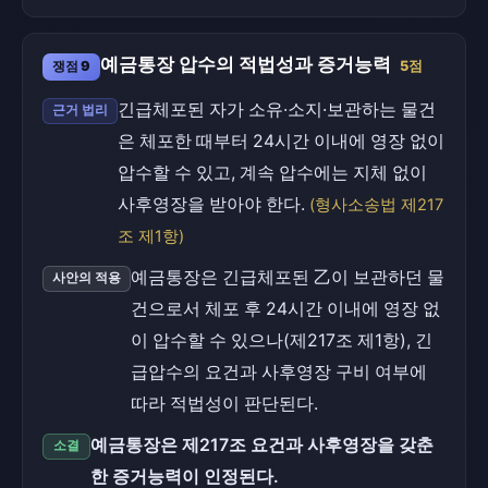
예금통장 압수의 적법성과 증거능력
쟁점 9
5점
긴급체포된 자가 소유·소지·보관하는 물건
근거 법리
은 체포한 때부터 24시간 이내에 영장 없이
압수할 수 있고, 계속 압수에는 지체 없이
사후영장을 받아야 한다.
(형사소송법 제217
조 제1항)
예금통장은 긴급체포된 乙이 보관하던 물
사안의 적용
건으로서 체포 후 24시간 이내에 영장 없
이 압수할 수 있으나(제217조 제1항), 긴
급압수의 요건과 사후영장 구비 여부에
따라 적법성이 판단된다.
예금통장은 제217조 요건과 사후영장을 갖춘
소결
한 증거능력이 인정된다.