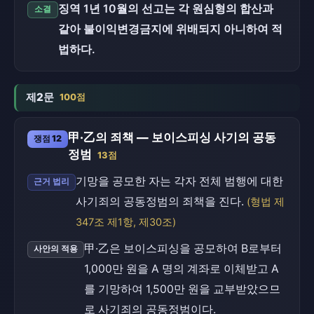
징역 1년 10월의 선고는 각 원심형의 합산과
소결
같아 불이익변경금지에 위배되지 아니하여 적
법하다.
제2문
100점
甲·乙의 죄책 — 보이스피싱 사기의 공동
쟁점 12
정범
13점
기망을 공모한 자는 각자 전체 범행에 대한
근거 법리
사기죄의 공동정범의 죄책을 진다.
(형법 제
347조 제1항, 제30조)
甲·乙은 보이스피싱을 공모하여 B로부터
사안의 적용
1,000만 원을 A 명의 계좌로 이체받고 A
를 기망하여 1,500만 원을 교부받았으므
로 사기죄의 공동정범이다.