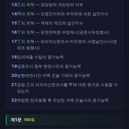
13
乙의 죄책 — 정당방위·과잉방위 여부
14
丙의 죄책 — 보증인지위와 부작위에 의한 살인미수
15
丁의 죄책 — 객체의 착오와 살인미수
16
丁의 죄책 — 운전면허증 부정제시(공문서부정행사)
17
丁의 죄책 — 피의자신문조서 타인명의 서명날인(사서명
위조·동행사)
18
임의제출 식칼의 증거능력
19
검증조서 첨부 현장사진의 증거능력
20
범행재연사진·자백 진술 기재의 증거능력
21
공범 乙의 피의자신문조서를 甲에 대한 증거로 사용할 수
있는지
22
위법한 임의동행 후 작성된 자백 진술서의 증거능력
제1문
100점