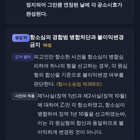
정지되어 그만큼 연장된 날에 각 공소시효가
완성된다.
항소심의 경합범 병합처단과 불이익변경
쟁점 11
금지
10점
피고인만 항소한 사건을 항소심이 병합심
근거 법리
리하여 하나의 형을 선고하는 경우, 각 원심
형의 합산을 기준으로 불이익변경 여부를
판단한다.
(형사소송법 제368조)
제1사실(징역 1년)과 제2사실(징역 10월)
사안의 적용
에 대하여 乙만 각 항소하였고, 항소심이
병합하여 징역 1년 10월을 선고하였는바,
이는 각 원심형의 합산과 동일하므로 불
이익하게 변경된 것이 아니다.