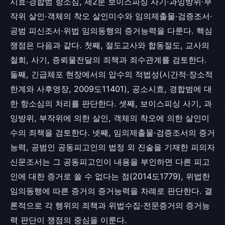
시효·경합범 항소심, 제2문 보이스피싱 사기·과잉방위·부
작위 살인·객체의 착오 살인미수와 임의제출물·검증조서·
공범 피신조서·위법 임의동행의 증거능력을 다룬다. 핵심
쟁점은 다음과 같다. 첫째, 절도교사와 합동절도, 교사의
철회, 사기, 증뢰물전달의 죄책과 죄수관계를 검토한다.
둘째, 긴급체포 현장에서의 압수의 적법성(시간적·장소적
한계와 사후영장, 2009도11401), 공소시효, 경합범에 대
한 항소심의 처리를 판단한다. 셋째, 보이스피싱 사기, 과
잉방위, 부작위에 의한 살인, 객체의 착오에 의한 살인미
수의 죄책을 검토한다. 넷째, 임의제출물·검증조서의 증거
능력, 공범인 공동피고인의 법정 외 진술을 기재한 피의자
신문조서는 그 공동피고인이 내용을 부인하면 다른 피고
인에 대한 증거로 쓸 수 없다는 점(2014도1779), 위법한
임의동행에 따른 증거의 증거능력을 차례로 판단한다. 결
론적으로 각 행위의 죄책과 위법수집·전문증거의 증거능
력 판단이 쟁점의 중심을 이룬다.