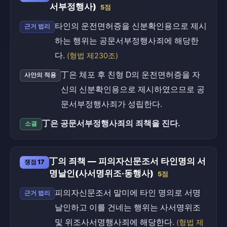
서부정행사)
5점
타인의 운전면허증을 신분확인용으로 제시
근거 법리
하는 행위는 공문서부정행사죄에 해당한
다.
(형법 제230조)
丁은 체포 후 친형 D의 운전면허증을 자
사안의 적용
신의 신분확인용으로 제시하였으므로 공
문서부정행사죄가 성립한다.
丁은 공문서부정행사죄의 죄책을 진다.
소결
丁의 죄책 — 피의자신문조서 타인명의 서
쟁점 17
명날인(사서명위조·동행사)
5점
피의자신문조서 말미에 타인 명의로 서명
근거 법리
날인하고 이를 건네는 행위는 사서명위조
및 위조사서명행사죄에 해당한다.
(형법 제