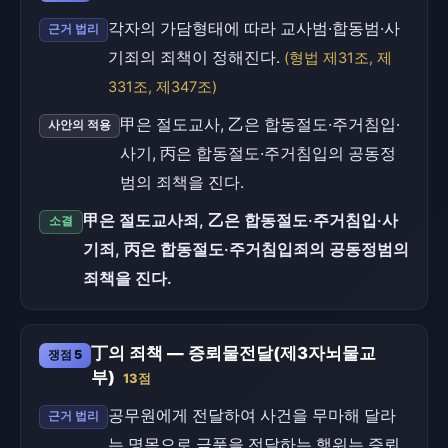
각자의 가담형태에 따라 교사범·합동범·사
근거 법리
기죄의 죄책이 정해진다.
(형법 제31조, 제
331조, 제347조)
甲은 절도교사, 乙은 합동절도·주거침입·
사안의 적용
사기, 丙은 합동절도·주거침입의 공동정
범의 죄책을 진다.
甲은 절도교사죄, 乙은 합동절도·주거침입·사
소결
기죄, 丙은 합동절도·주거침입죄의 공동정범의
죄책을 진다.
丁의 죄책 — 증뢰물전달(제3자뇌물교
쟁점 5
부)
13점
공무원에게 전달하여 사건을 무마해 달라
근거 법리
는 명목으로 금품을 전달하는 행위는 증뢰