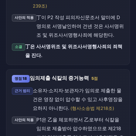
239조)
丁이 P2 작성 피의자신문조서 말미에 D
사안의 적용
명의로 서명날인하여 건넨 것은 사서명위
조 및 위조사서명행사죄에 해당한다.
丁은 사서명위조 및 위조사서명행사죄의 죄책
소결
을 진다.
임의제출 식칼의 증거능력
쟁점 18
5점
소유자·소지자·보관자가 임의로 제출한 물
근거 법리
건은 영장 없이 압수할 수 있고 사후영장을
요하지 아니한다.
(형사소송법 제218조)
P1은 乙을 체포하면서 乙로부터 식칼을
사안의 적용
임의로 제출받아 압수하였으므로 제218