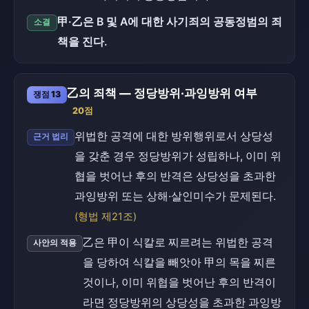
甲·乙은 B 및 A에 대한 사기죄의 공동정범의 죄
소결
책을 진다.
乙의 죄책 — 정당방위·과잉방위 여부
쟁점 13
20점
위법한 공격에 대한 방위행위로서 상당성
근거 법리
을 갖춘 경우 정당방위가 성립하나, 이미 위
협을 벗어난 후의 반격은 상당성을 초과한
과잉방위 또는 상해·살인미수가 문제된다.
(형법 제21조)
乙은 甲이 식칼로 찌르려는 위법한 공격
사안의 적용
을 당하여 식칼을 빼앗아 甲의 목을 찌른
것이나, 이미 위협을 벗어난 후의 반격이
라면 정당방위의 상당성을 초과한 과잉방