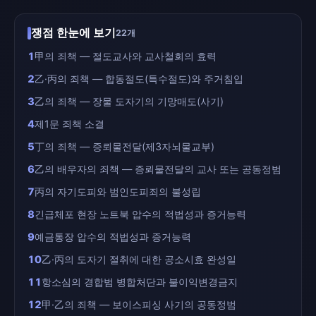
쟁점 한눈에 보기
22개
1
甲의 죄책 — 절도교사와 교사철회의 효력
2
乙·丙의 죄책 — 합동절도(특수절도)와 주거침입
3
乙의 죄책 — 장물 도자기의 기망매도(사기)
4
제1문 죄책 소결
5
丁의 죄책 — 증뢰물전달(제3자뇌물교부)
6
乙의 배우자의 죄책 — 증뢰물전달의 교사 또는 공동정범
7
丙의 자기도피와 범인도피죄의 불성립
8
긴급체포 현장 노트북 압수의 적법성과 증거능력
9
예금통장 압수의 적법성과 증거능력
10
乙·丙의 도자기 절취에 대한 공소시효 완성일
11
항소심의 경합범 병합처단과 불이익변경금지
12
甲·乙의 죄책 — 보이스피싱 사기의 공동정범