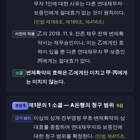
무자 1인에 대한 사유는 다른 연대채무자·
보증인에게 절대효가 없는 것이 원칙이다.
(민법 제168조, 제169조, 제416조)
乙의 2018. 11. 9. 잔존 채무 전액 변제확
사안의 적용
약서는 채무승인이나, 이는 乙에게만 효
력이 있을 뿐 다른 연대채무자 甲·보증인
丙에게는 절대효가 없다.
변제확약의 효력은 乙에게만 미치고 甲·丙에게
소결
는 미치지 않는다.
제1문의 1 소결 — A은행의 청구 범위
쟁점 5
5점
이상의 상계·전부명령 무효·변제확약의 상
근거 법리
대효를 종합하여 연대채무자와 보증인에
대한 청구 범위를 확정한다.
(민법 제415조,