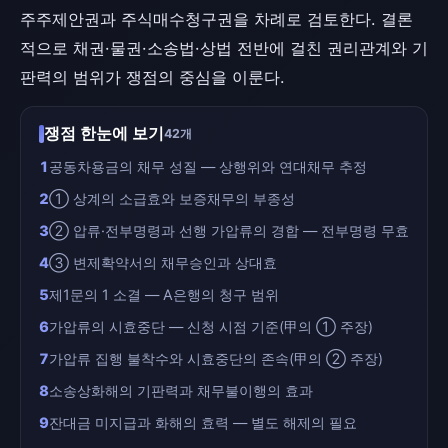
주주제안권과 주식매수청구권을 차례로 검토한다. 결론
적으로 채권·물권·소송법·상법 전반에 걸친 권리관계와 기
판력의 범위가 쟁점의 중심을 이룬다.
쟁점 한눈에 보기
42개
1
공동차용금의 채무 성질 — 상행위와 연대채무 추정
2
① 상계의 소급효와 보증채무의 부종성
3
② 압류·전부명령과 선행 가압류의 경합 — 전부명령 무효
4
③ 변제확약서의 채무승인과 상대효
5
제1문의 1 소결 — A은행의 청구 범위
6
가압류의 시효중단 — 신청 시점 기준(甲의 ① 주장)
7
가압류 집행 불착수와 시효중단의 존속(甲의 ② 주장)
8
소송상화해의 기판력과 채무불이행의 효과
9
잔대금 미지급과 화해의 효력 — 별도 해제의 필요