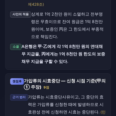
제428조)
상계로 1억 2천만 원이 소멸하고 전부명
사안의 적용
령은 무효이므로 잔여 원금은 1억 8천만
원이며, 보증인 丙은 그 한도에서 부종적
으로 책임진다.
A은행은 甲·乙에게 각 1억 8천만 원의 연대채
소결
무 지급을, 丙에게는 1억 8천만 원 한도의 보증
채무 지급을 구할 수 있다.
가압류의 시효중단 — 신청 시점 기준(甲의
쟁점 6
① 주장)
9점
가압류는 시효중단사유이고, 그 중단의 효
근거 법리
력은 가압류를 신청한 때에 발생하므로 시
효완성 전에 신청하면 시효는 중단된다.
(민