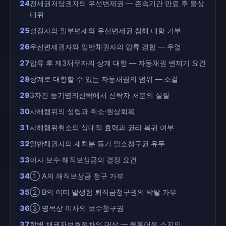
24
전세권저당권자의 우선변제권 — 존속기간 만료 후 물상
대위
25
설정자의 일부변제와 우선변제권 침해 대항 가부
26
우선변제권자와 일반채권자의 압류 경합 — 우열
27
압류 후 제3채무자의 상계 대항 — 자동채권 변제기 요건
28
상계로 대항할 수 있는 자동채권의 범위 — 소결
29
3자간 등기명의신탁에서 신탁자 처분의 실질
30
사해행위의 성립과 취소·원상회복
31
사해행위취소의 상대적 효력과 권리 복귀 여부
32
일반채권자의 재처분 등기 말소청구권 유무
33
이사 보수·해직보상금의 결정 요건
34
① A의 해직보상금 청구 가부
35
② B의 이미 발생한 퇴직금청구권의 박탈 가부
36
③ 명목상 이사의 보수청구권
37
합병 채권자보호절차의 대상 — 융통어음 소지인