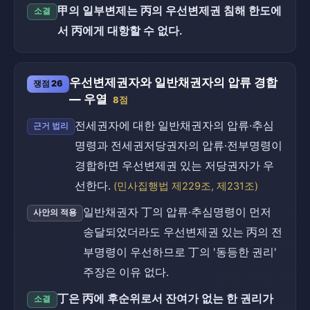
甲의 일부변제는 丙의 우선변제권 침해 한도에
소결
서 丙에게 대항할 수 없다.
우선변제권자와 일반채권자의 압류 경합
쟁점 26
— 우열
8점
전세권자에 대한 일반채권자의 압류·추심
근거 법리
명령과 전세권저당권자의 압류·전부명령이
경합하면 우선변제권 있는 저당권자가 우
선한다.
(민사집행법 제229조, 제231조)
일반채권자 丁의 압류·추심명령이 먼저
사안의 적용
송달되었더라도 우선변제권 있는 丙의 전
부명령이 우선하므로 丁의 '동등한 권리'
주장은 이유 없다.
丁은 丙에 후순위로서 잔여가 없는 한 권리가
소결