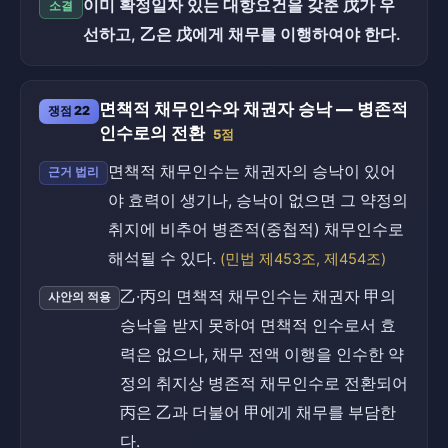
이미 확정일자 있는 대항요건을 갖춘 戊가 우
소결
선하고, 乙은 戊에게 채무를 이행하여야 한다.
면책적 채무인수와 채권자 승낙 — 병존적
쟁점 22
인수로의 전환
5점
면책적 채무인수는 채권자의 승낙이 있어
근거 법리
야 효력이 생기나, 승낙이 없으면 그 약정의
취지에 비추어 병존적(중첩적) 채무인수로
해석될 수 있다.
(민법 제453조, 제454조)
乙·丙의 면책적 채무인수는 채권자 甲의
사안의 적용
승낙을 받지 못하여 면책적 인수로서 효
력은 없으나, 채무 전액 이행을 인수한 약
정의 취지상 병존적 채무인수로 전환되어
丙은 乙과 더불어 甲에게 채무를 부담한
다.