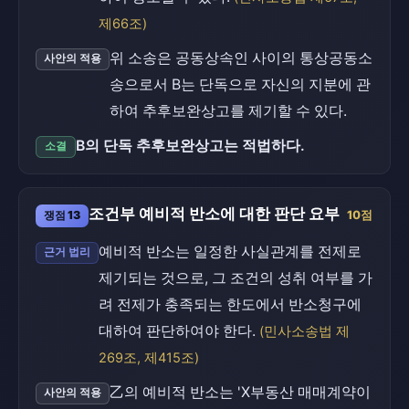
제66조)
위 소송은 공동상속인 사이의 통상공동소
사안의 적용
송으로서 B는 단독으로 자신의 지분에 관
하여 추후보완상고를 제기할 수 있다.
B의 단독 추후보완상고는 적법하다.
소결
조건부 예비적 반소에 대한 판단 요부
쟁점 13
10점
예비적 반소는 일정한 사실관계를 전제로
근거 법리
제기되는 것으로, 그 조건의 성취 여부를 가
려 전제가 충족되는 한도에서 반소청구에
대하여 판단하여야 한다.
(민사소송법 제
269조, 제415조)
乙의 예비적 반소는 'X부동산 매매계약이
사안의 적용