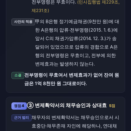
전부명령은 무효이다.
(민사집행법 제229조,
제231조)
甲의 B은행 정기예금채권(9천만 원)에 대
사안의 적용
한 A은행의 압류·전부명령(2015. 1. 6.)에
앞서 C의 채권가압류(2014. 12. 3.)가 송
달되어 있었으므로 압류의 경합으로 A은
행의 전부명령은 무효이고, 전부에 의한
변제효과는 발생하지 않는다.
전부명령이 무효여서 변제효과가 없어 잔여 원
소결
금은 1억 8천만 원 그대로이다.
③ 변제확약서의 채무승인과 상대효
쟁점 4
5점
채무자의 변제확약서는 채무승인으로서 시
근거 법리
효중단·채무존재 자인에 해당하나, 연대채