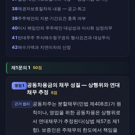
38
채권자보호절차의 내용 — 공고·최고
39
주주제안의 지분·기간요건 충족 여부
40
이사 해임안의 주주제안 대상성과 이사회 상정의무
41
반대주주 주식매수청구권의 행사요건과 대상주식
42
매수가액과 지연이자의 산정
제1문의 1
50점
공동차용금의 채무 성질 — 상행위와 연대
쟁점 1
채무 추정
5점
공동차주는 분할채무(민법 제408조)가 원
근거 법리
칙이나, 영업을 위한 공동차용은 상행위로
서 연대채무가 추정된다(상법 제57조 제1
항). 보증인은 주채무의 한도에서 책임을