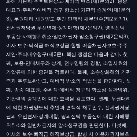
화해 기판력·추후보완상고·예비적 반소(제1문의2), 종중
대표권·주위적예비적 청구 항소심·기판력 승계인(제1문의
3), 무권대리 채권양도 추인·면책적 채무인수(제2문의1),
전세권저당권 우선변제·상계대항(제2문의2), 명의신탁
부동산 사해행위취소·일반채권자 말소청구권(제2문의3),
이사 보수·퇴직금·해직보상금·합병 어음채권자보호·주주
제안·주식매수청구(제3문). 핵심 쟁점은 다음과 같다. 첫
째, 보증·연대채무와 상계, 전부명령의 경합, 소멸시효의
가압류에 의한 중단을 검토한다. 둘째, 소송상화해의 기판
력과 추후보완상고, 예비적 반소의 적법성을 판단한다. 셋
째, 종중 대표권, 주위적·예비적 청구의 항소심 심판범위,
기판력의 승계인에 대한 효력을 검토한다. 넷째, 무권대리
에 의한 채권양도의 추인과 면책적 채무인수, 전세권저당
권의 우선변제·상계대항, 명의신탁 부동산에 대한 사해행
위취소와 일반채권자의 말소청구권을 판단한다. 다섯째,
이사의 보수·퇴직금·해직보상금, 합병 시 어음채권자보호,