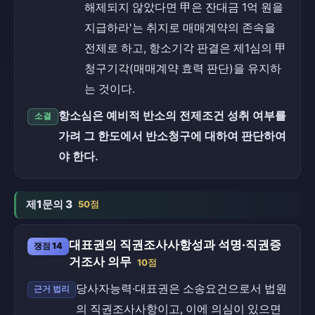
해제되지 않았다면 甲은 잔대금 1억 원을
지급하라'는 취지로 매매계약의 존속을
전제로 하고, 항소기각 판결은 제1심의 甲
청구기각(매매계약 효력 판단)을 유지하
는 것이다.
항소심은 예비적 반소의 전제조건 성취 여부를
소결
가려 그 한도에서 반소청구에 대하여 판단하여
야 한다.
제1문의 3
50점
대표권의 직권조사사항성과 석명·직권증
쟁점 14
거조사 의무
10점
당사자능력·대표권은 소송요건으로서 법원
근거 법리
의 직권조사사항이고, 이에 의심이 있으면