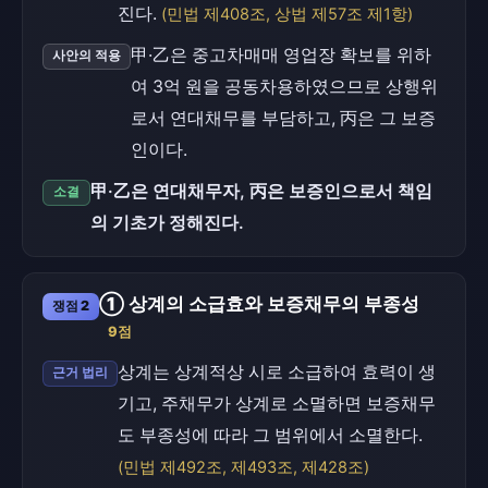
진다.
(민법 제408조, 상법 제57조 제1항)
甲·乙은 중고차매매 영업장 확보를 위하
사안의 적용
여 3억 원을 공동차용하였으므로 상행위
로서 연대채무를 부담하고, 丙은 그 보증
인이다.
甲·乙은 연대채무자, 丙은 보증인으로서 책임
소결
의 기초가 정해진다.
① 상계의 소급효와 보증채무의 부종성
쟁점 2
9점
상계는 상계적상 시로 소급하여 효력이 생
근거 법리
기고, 주채무가 상계로 소멸하면 보증채무
도 부종성에 따라 그 범위에서 소멸한다.
(민법 제492조, 제493조, 제428조)