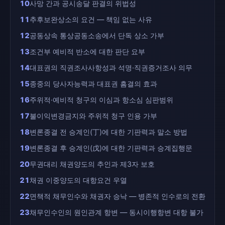
10
사망 간과 공시송달 판결의 위법성
11
추후보완상소의 요건 — 책임 없는 사유
12
공동상속 통상공동소송에서 단독 상소 가부
13
조건부 예비적 반소에 대한 판단 요부
14
대표권의 직권조사사항성과 석명·직권증거조사 의무
15
종중의 당사자능력과 대표권 흠결의 효과
16
주위적·예비적 청구의 이심과 항소심 심판범위
17
불이익변경금지와 주위적 청구 인용 가부
18
변론종결 전 승계인(丁)에 대한 기판력과 말소 방법
19
변론종결 후 승계인(戊)에 대한 기판력과 승계집행문
20
무권대리 채권양도의 추인과 제3자 보호
21
채권 이중양도의 대항요건 우열
22
면책적 채무인수와 채권자 승낙 — 병존적 인수로의 전환
23
채무인수인의 원인관계 항변 — 동시이행항변 대항 불가