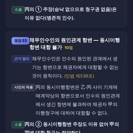
丙의 ① 주장(승낙 없으므로 청구권 없음)은
소결
이유 없다(병존적 인수).
채무인수인의 원인관계 항변 — 동시이행
쟁점 23
항변 대항 불가
10점
채무인수인은 인수의 원인된 관계에서 생
근거 법리
기는 항변으로 채권자에게 대항할 수 없는
것이 원칙이다.
(민법 제536조)
丙의 동시이행항변은 乙·丙 사이 기계매
사안의 적용
매계약상의 항변으로서 인수의 원인관계
에서 생긴 항변에 불과하여 채권자 甲의
이행청구에 대하여 대항할 수 없다.
丙의 ② 동시이행항변 주장도 이유 없어 甲의
소결
丙에 대한 청구는 정당하다.