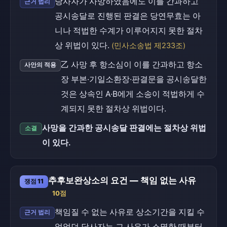
당사자가 사망하였음에도 이를 간과하고
근거 법리
공시송달로 진행된 판결은 당연무효는 아
니나 적법한 수계가 이루어지지 못한 절차
상 위법이 있다.
(민사소송법 제233조)
乙 사망 후 항소심이 이를 간과하고 항소
사안의 적용
장 부본·기일소환장·판결문을 공시송달한
것은 상속인 A·B에게 소송이 적법하게 수
계되지 못한 절차상 위법이다.
사망을 간과한 공시송달 판결에는 절차상 위법
소결
이 있다.
추후보완상소의 요건 — 책임 없는 사유
쟁점 11
10점
책임질 수 없는 사유로 상소기간을 지킬 수
근거 법리
없었던 당사자는 그 사유가 소멸한 때부터