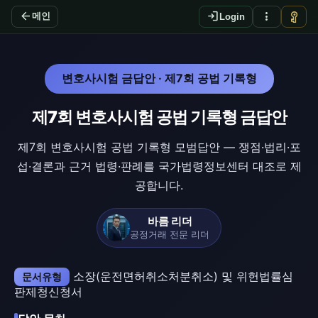
arrow_back
login
more_vert
vpn_key
메인
Login
변호사시험 금답안 · 제7회 공법 기록형
제7회 변호사시험 공법 기록형 금답안
제7회 변호사시험 공법 기록형 모범답안 — 쟁점·법리·포
섭·결론과 근거 법령·판례를 국가법령정보센터 대조로 제
공합니다.
바름 리더
공정거래 전문 리더
소장(운전면허취소처분취소) 및 위헌법률심
문서유형
판제청신청서