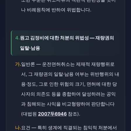
나 비례원칙에 반하여 위법합니다.
4.
원고 김정비에 대한 처분의 위법성 — 재량권의
일탈·남용
가.
일반론 — 운전면허취소는 제재적 재량행위로
서, 그 재량권의 일탈·남용 여부는 위반행위의 내
용·정도, 그로 인한 위험의 크기, 면허에 대한 당
사자의 의존도 등을 종합하여 달성하려는 공익
과 침해되는 사익을 비교형량하여 판단합니다
(대법원
2007두6946
참조).
나.
요건 — 특히 생계에 직결되는 침익적 처분에서