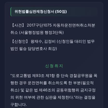
위헌법률심판제청신청서 (50점)
【사건】 2017구단1075 자동차운전면허취소처분
취소 (서울행정법원 행정3단독)
【신청인】 왕재수, 김정비 (신청인들 대리인 법무
법인 필승 담당변호사 최강)
신청취지
"도로교통법 제93조 제1항 중 단속 경찰공무원을 폭
행한 경우 운전면허를 취소하도록 한 부분(필요적 
취소) 및 같은 법 제46조의 공동위험행위 금지규정
의 위헌 여부에 관한 심판을 제청한다."라는 결정을 
구합니다.