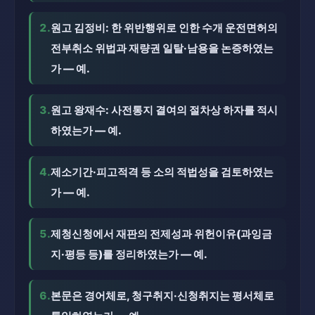
2.
원고 김정비: 한 위반행위로 인한 수개 운전면허의
전부취소 위법과 재량권 일탈·남용을 논증하였는
가 — 예.
3.
원고 왕재수: 사전통지 결여의 절차상 하자를 적시
하였는가 — 예.
4.
제소기간·피고적격 등 소의 적법성을 검토하였는
가 — 예.
5.
제청신청에서 재판의 전제성과 위헌이유(과잉금
지·평등 등)를 정리하였는가 — 예.
6.
본문은 경어체로, 청구취지·신청취지는 평서체로