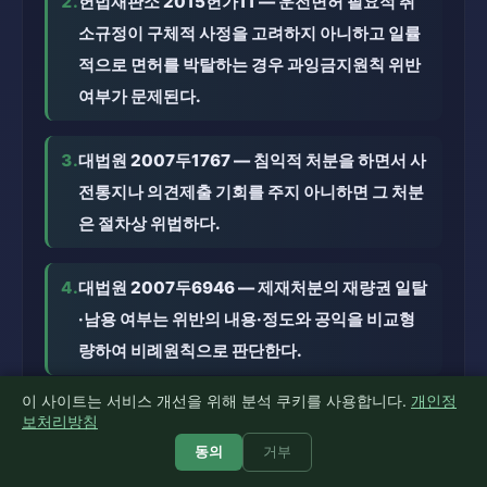
2.
헌법재판소 2015헌가11 — 운전면허 필요적 취
소규정이 구체적 사정을 고려하지 아니하고 일률
적으로 면허를 박탈하는 경우 과잉금지원칙 위반
여부가 문제된다.
3.
대법원 2007두1767 — 침익적 처분을 하면서 사
전통지나 의견제출 기회를 주지 아니하면 그 처분
은 절차상 위법하다.
4.
대법원 2007두6946 — 제재처분의 재량권 일탈
·남용 여부는 위반의 내용·정도와 공익을 비교형
량하여 비례원칙으로 판단한다.
이 사이트는 서비스 개선을 위해 분석 쿠키를 사용합니다.
개인정
5.
도로교통법 제93조 — 운전면허의 취소·정지의
보처리방침
근거 규정.
동의
거부