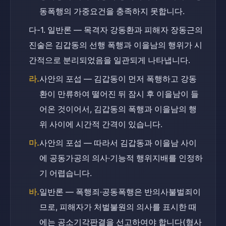
동폭행의 가중요건을 충족하지 못합니다.
다-1. 일반론 — 목격자 강동환과 피해자 장동근의 
진술은 김갑동의 선행 폭행과 이을남의 행위가 시
간적으로 분리되었음을 일관되게 나타냅니다.
라.
사안의 포섭 — 김갑동이 먼저 폭행하고 강동
환이 만류하여 떨어진 뒤 잠시 후 이을남이 들
어온 것이어서, 김갑동의 폭행과 이을남의 행
위 사이에 시간적 간격이 있습니다.
마.
사안의 포섭 — 따라서 김갑동과 이을남 사이
에 공동가공의 의사·기능적 행위지배를 인정하
기 어렵습니다.
바.
일반론 — 폭행죄·공동폭행은 반의사불벌죄이
므로, 피해자가 처벌불원의 의사를 표시한 때
에는 공소기각판결을 선고하여야 합니다(형사