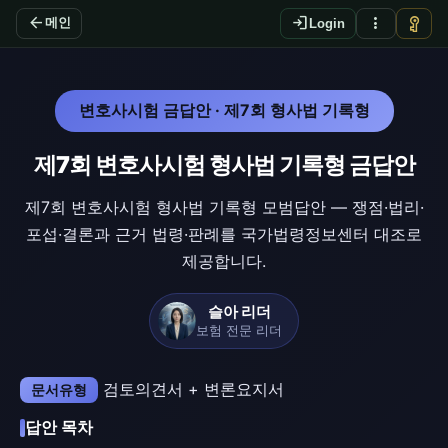
arrow_back
login
more_vert
vpn_key
메인
Login
변호사시험 금답안 · 제7회 형사법 기록형
제7회 변호사시험 형사법 기록형 금답안
제7회 변호사시험 형사법 기록형 모범답안 — 쟁점·법리·
포섭·결론과 근거 법령·판례를 국가법령정보센터 대조로
제공합니다.
슬아 리더
보험 전문 리더
검토의견서 + 변론요지서
문서유형
답안 목차