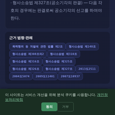
· 형사소송법 제327조(공소기각의 판결) — 다음 각
호의 경우에는 판결로써 공소기각의 선고를 하여야
한다.
근거 법령·판례
폭력행위 등 처벌에 관한 법률 제2조
형사소송법 제148조
형사소송법 제308조의2
형사소송법 제310조
형사소송법 제316조
형사소송법 제325조
형사소송법 제326조
형사소송법 제327조
2013도2511
2004도5074
2009도11401
2007도10937
이 사이트는 서비스 개선을 위해 분석 쿠키를 사용합니다.
개인정
공식 문제·정답은
법무부 변호사시험 게시자료
를, 근거 법령·
보처리방침
판례는
국가법령정보센터(law.go.kr)
대조(fail-closed)로
동의
거부
검증했습니다. 인용 판례·법령 링크는 모두 국가법령정보센
터 원문으로 직결됩니다. 법률 자문이 아닙니다.