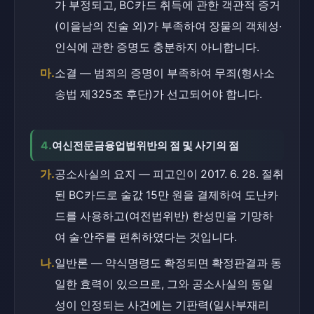
가 부정되고, BC카드 취득에 관한 객관적 증거
(이을남의 진술 외)가 부족하여 장물의 객체성·
인식에 관한 증명도 충분하지 아니합니다.
마.
소결 — 범죄의 증명이 부족하여 무죄(형사소
송법 제325조 후단)가 선고되어야 합니다.
4.
여신전문금융업법위반의 점 및 사기의 점
가.
공소사실의 요지 — 피고인이 2017. 6. 28. 절취
된 BC카드로 술값 15만 원을 결제하여 도난카
드를 사용하고(여전법위반) 한성민을 기망하
여 술·안주를 편취하였다는 것입니다.
나.
일반론 — 약식명령도 확정되면 확정판결과 동
일한 효력이 있으므로, 그와 공소사실의 동일
성이 인정되는 사건에는 기판력(일사부재리