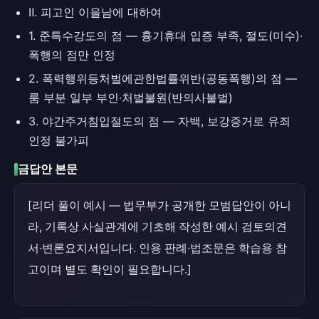
Ⅱ. 피고인 이을남에 대하여
1. 준특수강도의 점 — 흉기휴대 입증 부족, 절도(미수)·
폭행의 점만 인정
2. 폭력행위등처벌에관한법률위반(공동폭행)의 점 —
룸 부분 일부 부인·처벌불원(반의사불벌)
3. 야간주거침입절도의 점 — 자백, 보강증거로 유죄
인정 불가피
금답안 본문
[리더 풀이 예시 — 법무부가 공개한 모범답안이 아니
라, 기록상 사실관계에 기초해 작성한 예시 검토의견
서·변론요지서입니다. 인용 판례·법조문은 학습용 참
고이며 별도 확인이 필요합니다.]