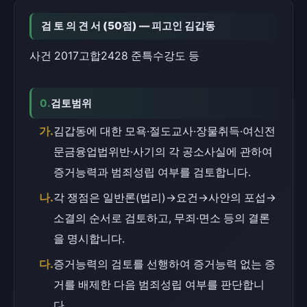
검 토 의 견 서 (50점) — 피고인 김갑동
사건 2017고합2428 준특수강도 등
0.
검토범위
가.
김갑동에 대한 모욕·절도교사·장물취득·여신전
문금융업법위반·사기의 각 공소사실에 관하여 
증거능력과 범죄성립 여부를 검토합니다.
나.
각 쟁점은 일반론(법리)→요건→사안의 포섭→
소결의 순서로 검토하고, 무죄·면소 등의 결론
을 명시합니다.
다.
증거능력의 검토를 선행하여 증거능력 없는 증
거를 배제한 다음 범죄성립 여부를 판단합니
다.