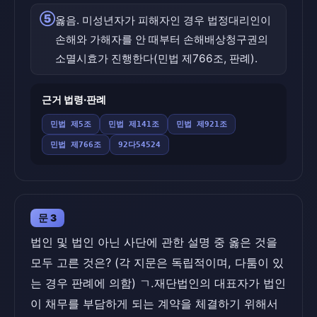
⑤
옳음. 미성년자가 피해자인 경우 법정대리인이
손해와 가해자를 안 때부터 손해배상청구권의
소멸시효가 진행한다(민법 제766조, 판례).
근거 법령·판례
민법 제5조
민법 제141조
민법 제921조
민법 제766조
92다54524
문 3
법인 및 법인 아닌 사단에 관한 설명 중 옳은 것을
모두 고른 것은? (각 지문은 독립적이며, 다툼이 있
는 경우 판례에 의함) ㄱ.재단법인의 대표자가 법인
이 채무를 부담하게 되는 계약을 체결하기 위해서