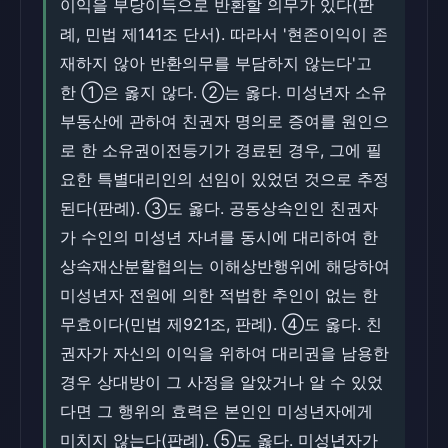
이익을 부당이득으로 반환할 의무가 있다(판
례, 민법 제141조 단서). 따라서 '현존이익이 존
재하지 않아 반환의무를 부담하지 않는다'고
한 ①은 옳지 않다. ②는 옳다. 미성년자 소유
부동산에 관하여 친권자 명의로 증여를 원인으
로 한 소유권이전등기가 경료된 경우, 그에 필
요한 특별대리인의 선임이 있었던 것으로 추정
된다(판례). ③도 옳다. 공동상속인인 친권자
가 수인의 미성년 자녀를 동시에 대리하여 한
상속재산분할협의는 이해상반행위에 해당하여
미성년자 전원에 의한 적법한 추인이 없는 한
무효이다(민법 제921조, 판례). ④도 옳다. 친
권자가 자신의 이익을 위하여 대리권을 남용한
경우 상대방이 그 사정을 알았거나 알 수 있었
다면 그 행위의 효력은 본인인 미성년자에게
미치지 않는다(판례). ⑤도 옳다. 미성년자가