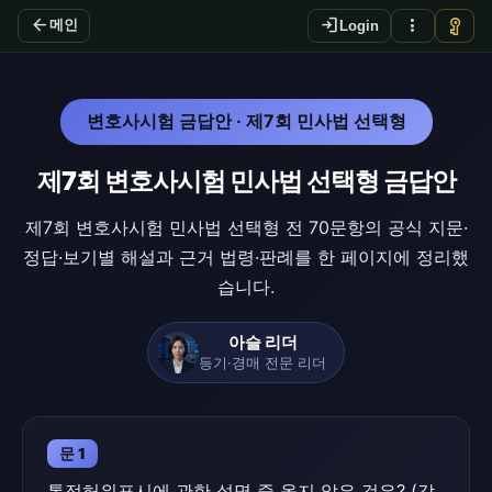
arrow_back
login
more_vert
vpn_key
메인
Login
변호사시험 금답안 · 제7회 민사법 선택형
제7회 변호사시험 민사법 선택형 금답안
제7회 변호사시험 민사법 선택형 전 70문항의 공식 지문·
정답·보기별 해설과 근거 법령·판례를 한 페이지에 정리했
습니다.
아슬 리더
등기·경매 전문 리더
문 1
통정허위표시에 관한 설명 중 옳지 않은 것은? (각