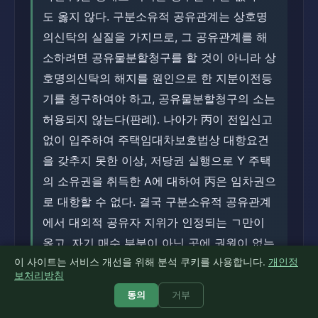
도 옳지 않다. 구분소유적 공유관계는 상호명
의신탁의 실질을 가지므로, 그 공유관계를 해
소하려면 공유물분할청구를 할 것이 아니라 상
호명의신탁의 해지를 원인으로 한 지분이전등
기를 청구하여야 하고, 공유물분할청구의 소는
허용되지 않는다(판례). 나아가 丙이 전입신고
없이 입주하여 주택임대차보호법상 대항요건
을 갖추지 못한 이상, 저당권 실행으로 Y 주택
의 소유권을 취득한 A에 대하여 丙은 임차권으
로 대항할 수 없다. 결국 구분소유적 공유관계
에서 대외적 공유자 지위가 인정되는 ㄱ만이
옳고, 자기 매수 부분이 아닌 곳에 권원이 없는
이 사이트는 서비스 개선을 위해 분석 쿠키를 사용합니다.
개인정
ㄴ과 명의신탁 해지가 아닌 공유물분할을 구한
보처리방침
ㄷ은 모두 옳지 않으므로, 옳은 것은 ㄱ뿐이다.
동의
거부
① 옳음(정답). 옳은 것은 ㄱ뿐이다.