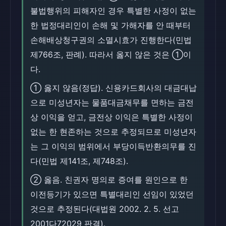
불법행위의 피해자인 경우 특별한 사정이 없는
한 법정대리인이 손해 및 가해자를 안 때부터
손해배상청구권의 소멸시효가 진행한다(민법
제766조, 판례). 따라서 옳지 않은 것은 ①이
다.
① 옳지 않음(정답). 신용카드회사의 대금대납
으로 미성년자는 물품대금채무를 면하는 금전
상 이익을 얻고, 금전상 이익은 특별한 사정이
없는 한 현존하는 것으로 추정되므로 미성년자
는 그 이익의 범위에서 부당이득반환의무를 진
다(민법 제141조, 제748조).
② 옳음. 친권자 명의로 증여를 원인으로 한
이전등기가 있으면 특별대리인 선임이 있었던
것으로 추정된다(대법원 2002. 2. 5. 선고
2001다72029 판결).