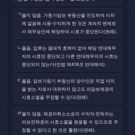
ㄱ
옳지 않음. 가등기담보 부동산을 인도하여 이자
에 갈음해 사용·수익하게 한 것은 계속적 변제로
서 채무승인에 해당하여 시효가 중단된다(판례).
ㄴ
옳음. 압류는 절대적 효력이 없어 해당 연대채무
자의 시효만 중단되고 다른 연대채무자의 시효는
중단되지 않는다(민법 제416조 반대해석).
ㄷ
옳음. 담보가등기 부동산의 양수인은 직접 이익
을 받는 자로서 대위하지 않고도 피담보채권의
시효소멸을 주장할 수 있다(판례).
ㄹ
옳지 않음. 채권자취소소송의 수익자·전득자는
피보전채권의 시효소멸을 원용할 수 있으므로 주
장할 수 없다고 한 것은 틀렸다(판례).