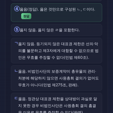
④
옳음(정답). 옳은 것만으로 구성된 ㄴ, ㄷ이다.
정답
⑤
옳지 않음. 옳지 않은 ㄹ을 포함한다.
ㄱ
옳지 않음. 등기되지 않은 대표권 제한은 선의·악
의를 불문하고 제3자에게 대항할 수 없으므로 법
인은 무효를 주장할 수 없다(민법 제60조).
ㄴ
옳음. 비법인사단의 보증계약이 총유물의 관리·
처분에 해당하지 않으면 사원총회 결의가 없어도
무효가 아니다(민법 제275조, 판례).
ㄷ
옳음. 정관상 대표권 제한을 상대방이 과실로 알
지 못한 경우 비법인사단은 사원총회 결의 흠결
을 이유로 무효를 주장할 수 있다(판례).