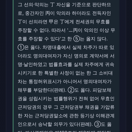
그 선의·악의는 丁 자신을 기준으로 판단하므
로, 중간자인 丙이 악의라 하더라도 전득자인
丁이 선의라면 甲은 丁에게 전세권의 무효를
주장할 수 없다. 따라서 'ㅡ丙이 악의인 이상 무
효를 주장할 수 있다'고 한 ⑤는 옳지 않다.
①은 옳다. 차명대출에서 실제 차주가 따로 있
더라도 명의대여자가 자신 명의로 계약서에 서
명·날인하였고 법률효과를 실제 차주에게 귀속
시키기로 한 특별한 사정이 없는 한 그 소비대
차는 통정허위표시가 아니어서 명의대여자가
채무를 부담한다(판례). ②도 옳다. 피담보채
권을 성립시키는 법률행위가 전혀 없어 무효인
근저당권의 경우 그 근저당권부 채권을 가압류
한 자는 근저당권말소에 관한 등기상 이해관계
인으로서 승낙할 의무가 있다(판례). ③도 옳