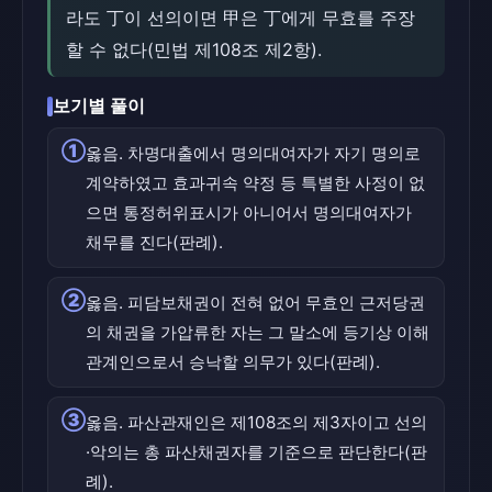
라도 丁이 선의이면 甲은 丁에게 무효를 주장
할 수 없다(민법 제108조 제2항).
보기별 풀이
①
옳음. 차명대출에서 명의대여자가 자기 명의로
계약하였고 효과귀속 약정 등 특별한 사정이 없
으면 통정허위표시가 아니어서 명의대여자가
채무를 진다(판례).
②
옳음. 피담보채권이 전혀 없어 무효인 근저당권
의 채권을 가압류한 자는 그 말소에 등기상 이해
관계인으로서 승낙할 의무가 있다(판례).
③
옳음. 파산관재인은 제108조의 제3자이고 선의
·악의는 총 파산채권자를 기준으로 판단한다(판
례).