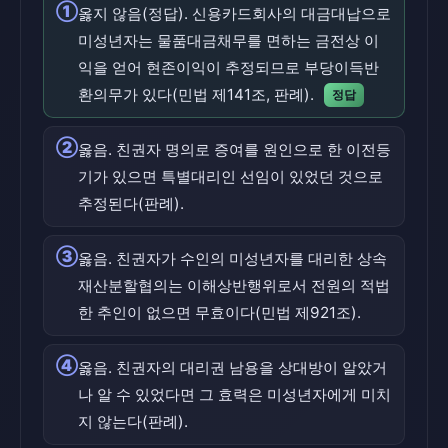
①
옳지 않음(정답). 신용카드회사의 대금대납으로
미성년자는 물품대금채무를 면하는 금전상 이
익을 얻어 현존이익이 추정되므로 부당이득반
환의무가 있다(민법 제141조, 판례).
정답
②
옳음. 친권자 명의로 증여를 원인으로 한 이전등
기가 있으면 특별대리인 선임이 있었던 것으로
추정된다(판례).
③
옳음. 친권자가 수인의 미성년자를 대리한 상속
재산분할협의는 이해상반행위로서 전원의 적법
한 추인이 없으면 무효이다(민법 제921조).
④
옳음. 친권자의 대리권 남용을 상대방이 알았거
나 알 수 있었다면 그 효력은 미성년자에게 미치
지 않는다(판례).