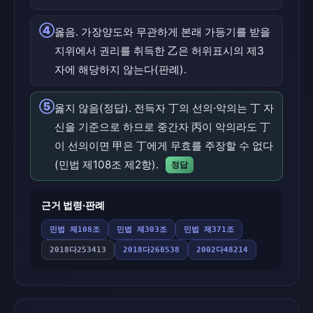
④
옳음. 가장양도와 무관하게 본래 가등기를 받을
지위에서 권리를 취득한 乙은 허위표시의 제3
자에 해당하지 않는다(판례).
⑤
옳지 않음(정답). 전득자 丁의 선의·악의는 丁 자
신을 기준으로 하므로 중간자 丙이 악의라도 丁
이 선의이면 甲은 丁에게 무효를 주장할 수 없다
(민법 제108조 제2항).
정답
근거 법령·판례
민법 제108조
민법 제303조
민법 제371조
2018다253413
2018다268538
2002다48214