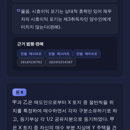
ㅁ
옳음. 시효이익 포기는 상대적 효력만 있어 채무
자의 시효이익 포기는 제3취득자인 양수인에게
미치지 않는다(판례).
근거 법령·판례
민법 제168조
민법 제169조
민법 제416조
2018다38782
2024다254387
문 5
甲과 乙은 매도인으로부터 X 토지 중 절반씩을 위
치를 특정하여 매수하면서 각자 구분소유하기로 하
고, 등기부상 각 1/2 공유지분으로 등기하였다. 甲
은 X 토지 중 자신의 매수 부분 지상에 Y 주택을 건