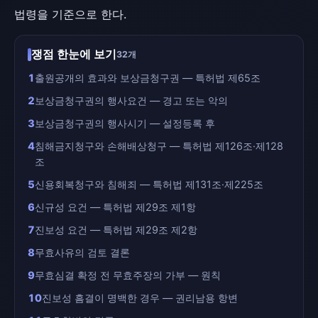
법령을 기준으로 한다.
쟁점 한눈에 보기
32개
1
출원공개의 효과와 보상금청구권 — 특허법 제65조
2
보상금청구권의 행사요건 — 경고 또는 악의
3
보상금청구권의 행사시기 — 설정등록 후
4
침해금지청구와 손해배상청구 — 특허법 제126조·제128
조
5
신용회복청구와 침해죄 — 특허법 제131조·제225조
6
신규성 요건 — 특허법 제29조 제1항
7
진보성 요건 — 특허법 제29조 제2항
8
무효사유의 검토 결론
9
무효심결 확정 전 무효주장의 가부 — 원칙
10
진보성 흠결이 명백한 경우 — 권리남용 항변