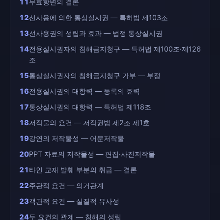
11
무효항변의 결론
12
선사용에 의한 통상실시권 — 특허법 제103조
13
선사용권의 성립과 효과 — 법정 통상실시권
14
전용실시권자의 침해금지청구 — 특허법 제100조·제126
조
15
통상실시권자의 침해금지청구 가부 — 부정
16
전용실시권의 대항력 — 등록의 효력
17
통상실시권의 대항력 — 특허법 제118조
18
저작물의 요건 — 저작권법 제2조 제1호
19
강연의 저작물성 — 어문저작물
20
PPT 자료의 저작물성 — 편집·사진저작물
21
타인 교재 발췌 부분의 취급 — 결론
22
주관적 요건 — 의거관계
23
객관적 요건 — 실질적 유사성
24
두 요건의 관계 — 침해의 성립