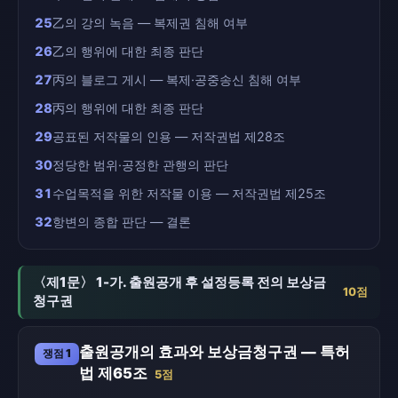
25
乙의 강의 녹음 — 복제권 침해 여부
26
乙의 행위에 대한 최종 판단
27
丙의 블로그 게시 — 복제·공중송신 침해 여부
28
丙의 행위에 대한 최종 판단
29
공표된 저작물의 인용 — 저작권법 제28조
30
정당한 범위·공정한 관행의 판단
31
수업목적을 위한 저작물 이용 — 저작권법 제25조
32
항변의 종합 판단 — 결론
〈제1문〉 1-가. 출원공개 후 설정등록 전의 보상금
10점
청구권
출원공개의 효과와 보상금청구권 — 특허
쟁점 1
법 제65조
5점