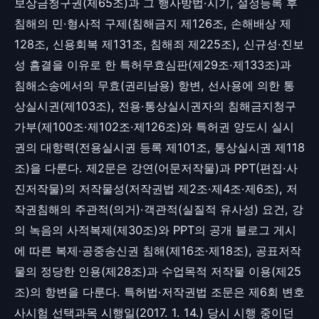
보상금청구권(제65조)과 그 행사방법·시기, 설정등록 후
침해의 민·형사적 구제(침해금지 제126조, 손해배상 제
128조, 신용회복 제131조, 침해죄 제225조), 신규성·진보
성 흠결을 이유로 한 특허무효심판(제29조·제133조)과
침해소송에서의 무효(권리남용) 항변, 선사용에 의한 통
상실시권(제103조), 전용·통상실시권자의 침해금지청구
가부(제100조·제102조·제126조)와 특허권 양도시 실시
권의 대항력(전용실시권 등록 제101조, 통상실시권 제118
조)을 다룬다. 제2문은 강연(어문저작물)과 PPT(편집·사
진저작물)의 저작물성(저작권법 제2조·제4조·제6조), 저
작권침해의 주관적(의거)·객관적(실질적 유사성) 요건, 강
의 녹음의 사적복제(제30조)와 PPT의 공개 블로그 게시
에 따른 복제·공중송신권 침해(제16조·제18조), 공표저작
물의 정당한 인용(제28조)과 수업목적 저작물 이용(제25
조)의 항변을 다룬다. 특허법·저작권법 조문은 제6회 변호
사시험 선택과목 시행일(2017. 1. 14.) 당시 시행 중이던