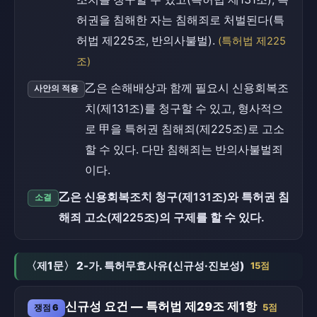
허권을 침해한 자는 침해죄로 처벌된다(특
허법 제225조, 반의사불벌).
(특허법 제225
조)
乙은 손해배상과 함께 필요시 신용회복조
사안의 적용
치(제131조)를 청구할 수 있고, 형사적으
로 甲을 특허권 침해죄(제225조)로 고소
할 수 있다. 다만 침해죄는 반의사불벌죄
이다.
乙은 신용회복조치 청구(제131조)와 특허권 침
소결
해죄 고소(제225조)의 구제를 할 수 있다.
〈제1문〉 2-가. 특허무효사유(신규성·진보성)
15점
신규성 요건 — 특허법 제29조 제1항
쟁점 6
5점