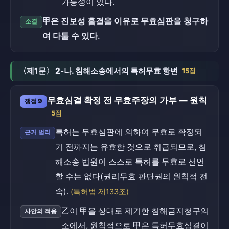
가능성이 있다.
甲은 진보성 흠결을 이유로 무효심판을 청구하
소결
여 다툴 수 있다.
〈제1문〉 2-나. 침해소송에서의 특허무효 항변
15점
무효심결 확정 전 무효주장의 가부 — 원칙
쟁점 9
5점
특허는 무효심판에 의하여 무효로 확정되
근거 법리
기 전까지는 유효한 것으로 취급되므로, 침
해소송 법원이 스스로 특허를 무효로 선언
할 수는 없다(권리무효 판단권의 원칙적 전
속).
(특허법 제133조)
乙이 甲을 상대로 제기한 침해금지청구의
사안의 적용
소에서, 원칙적으로 甲은 특허무효심결이