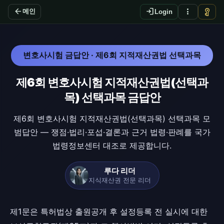
arrow_back
login
more_vert
vpn_key
메인
Login
변호사시험 금답안 · 제6회 지적재산권법 선택과목
제6회 변호사시험 지적재산권법(선택과
목) 선택과목 금답안
제6회 변호사시험 지적재산권법(선택과목) 선택과목 모
범답안 — 쟁점·법리·포섭·결론과 근거 법령·판례를 국가
법령정보센터 대조로 제공합니다.
루다 리더
지식재산권 전문 리더
제1문은 특허법상 출원공개 후 설정등록 전 실시에 대한