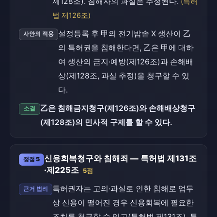
제128조). 침해자의 과실은 추정된다.
(특허
법 제126조)
설정등록 후 甲의 전기밥솥 X 생산이 乙
사안의 적용
의 특허권을 침해한다면, 乙은 甲에 대하
여 생산의 금지·예방(제126조)과 손해배
상(제128조, 과실 추정)을 청구할 수 있
다.
乙은 침해금지청구(제126조)와 손해배상청구
소결
(제128조)의 민사적 구제를 할 수 있다.
신용회복청구와 침해죄 — 특허법 제131조
쟁점 5
·제225조
5점
특허권자는 고의·과실로 인한 침해로 업무
근거 법리
상 신용이 떨어진 경우 신용회복에 필요한
조치를 청구할 수 있고(특허법 제131조), 특