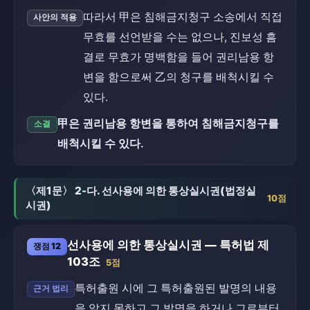
따라서 甲은 침해금지청구 소송에서 직접
사안의 적용
무효를 선언받을 수는 없으나, 진보성 흠
결로 무효가 명백함을 들어 권리남용 항
변을 함으로써 乙의 청구를 배척시킬 수
있다.
甲은 권리남용 항변을 통하여 침해금지청구를
소결
배척시킬 수 있다.
〈제1문〉 2-다. 선사용에 의한 통상실시권(법정실
10점
시권)
선사용에 의한 통상실시권 — 특허법 제
쟁점 12
103조
5점
특허출원 시에 그 특허출원된 발명의 내용
근거 법리
을 알지 못하고 그 발명을 하거나 그로부터