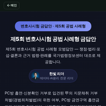
arrow_back
메인
변호사시험 금답안 · 제5회 공법 사례형
제5회 변호사시험 공법 사례형 금답안
제5회 변호사시험 공법 사례형 모범답안 — 쟁점·법리·포
섭·결론과 근거 법령·판례를 국가법령정보센터 대조로 제
공합니다.
한빛 리더
데이터·AI윤리 전문 리더
PC방 흡연·신분확인 거부로 입건된 甲의 지문채취 거부
처벌(경범죄처벌법)의 위헌 여부, PC방 금연구역 흡연금