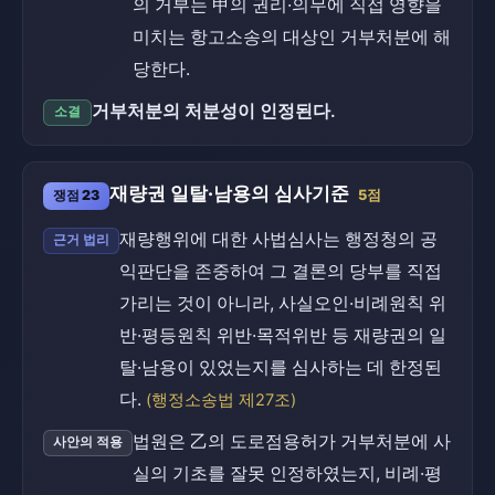
의 거부는 甲의 권리·의무에 직접 영향을
미치는 항고소송의 대상인 거부처분에 해
당한다.
거부처분의 처분성이 인정된다.
소결
재량권 일탈·남용의 심사기준
쟁점 23
5점
재량행위에 대한 사법심사는 행정청의 공
근거 법리
익판단을 존중하여 그 결론의 당부를 직접
가리는 것이 아니라, 사실오인·비례원칙 위
반·평등원칙 위반·목적위반 등 재량권의 일
탈·남용이 있었는지를 심사하는 데 한정된
다.
(행정소송법 제27조)
법원은 乙의 도로점용허가 거부처분에 사
사안의 적용
실의 기초를 잘못 인정하였는지, 비례·평