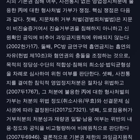
지의 기본권 침해 여부, 사전통지 없는 영업정지처분에 불
응한 丙에 대한 형사처벌 가부가 쟁점. 핵심 쟁점은 다음
과 같다. 첫째, 지문채취 거부 처벌(경범죄처벌법)은 지문
이 비진술증거여서 진술거부권을 침해하지 아니하고 신
원확인 공익에 비추어 과잉금지원칙에 위배되지 않는다
(2002헌가17). 둘째, PC방 금연구역 흡연금지는 흡연의
자유(헌법 제10조)와 혐연권의 충돌을 조정하는 것으로,
목적의 정당성·수단의 적합성·침해의 최소성·법익균형성
을 차례로 심사하여 위헌 여부를 판단한다. 셋째, 사전통
지를 결여한 침익적 영업정지처분은 절차상 위법하고
(2007두1767), 그 처분에 불응한 丙에 대한 형사처벌의
가부는 처분의 위법 정도(취소사유/무효)와 선결문제 심
사권에 따라 결정된다(2017도7321). 넷째, 도로점용허가
거부처분의 처분성과 재량권 일탈·남용 여부는 위반의 내
용·정도와 공익을 비교형량하여 비례원칙으로 판단한다
(2007두6946). 결론적으로 기본권 제한의 과잉금지원칙