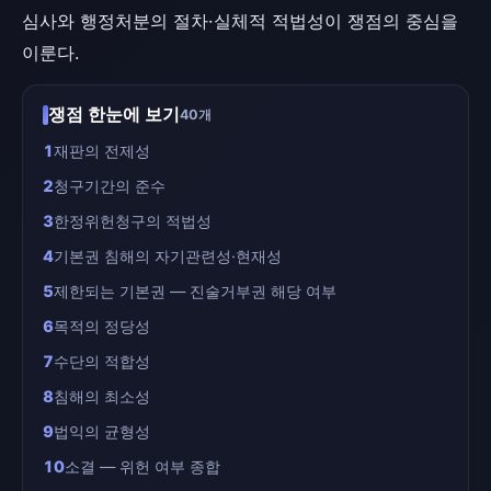
심사와 행정처분의 절차·실체적 적법성이 쟁점의 중심을
이룬다.
쟁점 한눈에 보기
40개
1
재판의 전제성
2
청구기간의 준수
3
한정위헌청구의 적법성
4
기본권 침해의 자기관련성·현재성
5
제한되는 기본권 — 진술거부권 해당 여부
6
목적의 정당성
7
수단의 적합성
8
침해의 최소성
9
법익의 균형성
10
소결 — 위헌 여부 종합