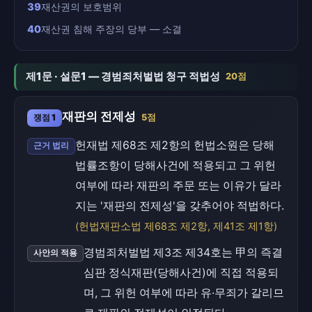
39
재산권의 보호범위
40
재산권 침해 주장의 당부 — 소결
제1문 · 설문1 — 경범죄처벌법 청구 적법성
20점
재판의 전제성
쟁점 1
5점
헌재법 제68조 제2항의 헌법소원은 당해
근거 법리
법률조항이 당해사건에 적용되고 그 위헌
여부에 따라 재판의 주문 또는 이유가 달라
지는 '재판의 전제성'을 갖추어야 적법하다.
(헌법재판소법 제68조 제2항, 제41조 제1항)
경범죄처벌법 제3조 제34호는 甲의 즉결
사안의 적용
심판 정식재판(당해사건)에 직접 적용되
며, 그 위헌 여부에 따라 유·무죄가 갈리므