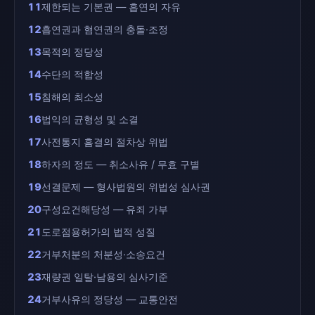
11
제한되는 기본권 — 흡연의 자유
12
흡연권과 혐연권의 충돌·조정
13
목적의 정당성
14
수단의 적합성
15
침해의 최소성
16
법익의 균형성 및 소결
17
사전통지 흠결의 절차상 위법
18
하자의 정도 — 취소사유 / 무효 구별
19
선결문제 — 형사법원의 위법성 심사권
20
구성요건해당성 — 유죄 가부
21
도로점용허가의 법적 성질
22
거부처분의 처분성·소송요건
23
재량권 일탈·남용의 심사기준
24
거부사유의 정당성 — 교통안전