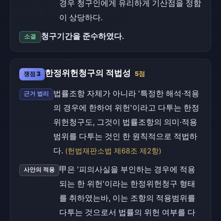
경우 청구인에게 유리하게 기산점을 정함
이 상당하다.
청구기간을 준수하였다.
소결
한정위헌청구의 적법성
쟁점 3
5점
법률조항 자체가 아니라 '특정한 해석·적용
근거 법리
의 경우에 한하여 위헌'이라고 다투는 한정
위헌청구도, 그것이 법률조항의 의미·적용
범위를 다투는 것인 한 원칙적으로 적법하
다.
(헌법재판소법 제68조 제2항)
甲은 '피의사실을 부인하는 경우에 적용
사안의 적용
되는 한 위헌'이라는 한정위헌청구 형태
를 취하였는바, 이는 조항의 적용범위를
다투는 것으로서 법률의 위헌 여부를 다