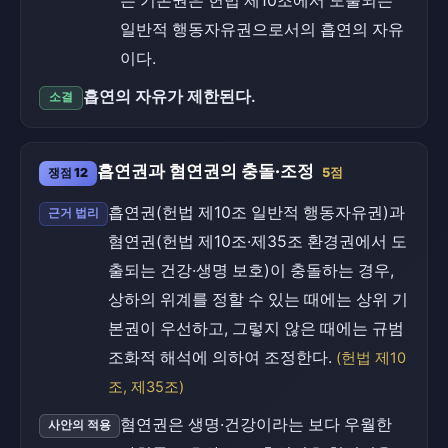
는 기본권은 헌법 제10조에서 도출되는
일반적 행동자유권으로서의 흡연의 자유
이다.
흡연의 자유가 제한된다.
소결
흡연권과 혐연권의 충돌·조정
쟁점 12
5점
흡연권(헌법 제10조 일반적 행동자유권)과
근거 법리
혐연권(헌법 제10조·제35조 환경권에서 도
출되는 건강·생명 보호)이 충돌하는 경우,
상하의 위계를 정할 수 있는 때에는 상위 기
본권이 우선하고, 그렇지 않은 때에는 규범
조화적 해석에 의하여 조정한다.
(헌법 제10
조, 제35조)
혐연권은 생명·건강이라는 보다 우월한
사안의 적용