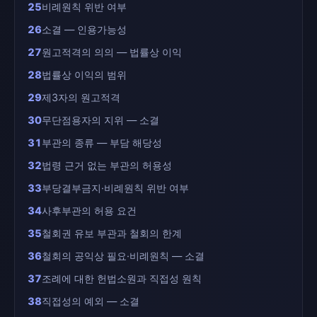
25
비례원칙 위반 여부
26
소결 — 인용가능성
27
원고적격의 의의 — 법률상 이익
28
법률상 이익의 범위
29
제3자의 원고적격
30
무단점용자의 지위 — 소결
31
부관의 종류 — 부담 해당성
32
법령 근거 없는 부관의 허용성
33
부당결부금지·비례원칙 위반 여부
34
사후부관의 허용 요건
35
철회권 유보 부관과 철회의 한계
36
철회의 공익상 필요·비례원칙 — 소결
37
조례에 대한 헌법소원과 직접성 원칙
38
직접성의 예외 — 소결