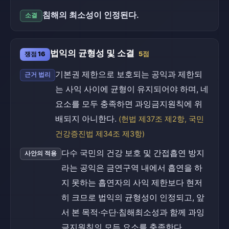
침해의 최소성이 인정된다.
소결
법익의 균형성 및 소결
쟁점 16
5점
기본권 제한으로 보호되는 공익과 제한되
근거 법리
는 사익 사이에 균형이 유지되어야 하며, 네
요소를 모두 충족하면 과잉금지원칙에 위
배되지 아니한다.
(헌법 제37조 제2항, 국민
건강증진법 제34조 제3항)
다수 국민의 건강 보호 및 간접흡연 방지
사안의 적용
라는 공익은 금연구역 내에서 흡연을 하
지 못하는 흡연자의 사익 제한보다 현저
히 크므로 법익의 균형성이 인정되고, 앞
서 본 목적·수단·침해최소성과 함께 과잉
금지원칙의 모든 요소를 충족한다.