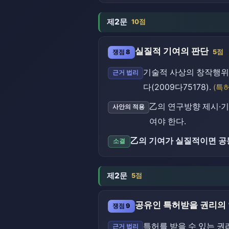
제2문
10점
실질적 기여의 판단
쟁점 8
5점
기술적 사상의 창작행위
근거 법리
다(2009다75178).
(특
乙의 연구방향 제시·
사안의 적용
여야 한다.
乙의 기여가 실질적이면 공
소결
제2문
5점
공유인 특허받을 권리의 
쟁점 9
특허를 받을 수 있는 권
근거 법리