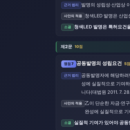
발명의 성립성·산업상 이
근거 법리
청색LED 발명은 산업
사안의 적용
청색LED 발명은 특허요건
소결
제2문
10점
공동발명의 성립요건
쟁점 7
5
공동발명자에 해당하려면
근거 법리
성에 실질적으로 기여하여
니다(대법원 2011. 7. 2
乙이 단순한 자금·연
사안의 적용
완성에 실질적으로 기
실질적 기여가 있어야 공동
소결