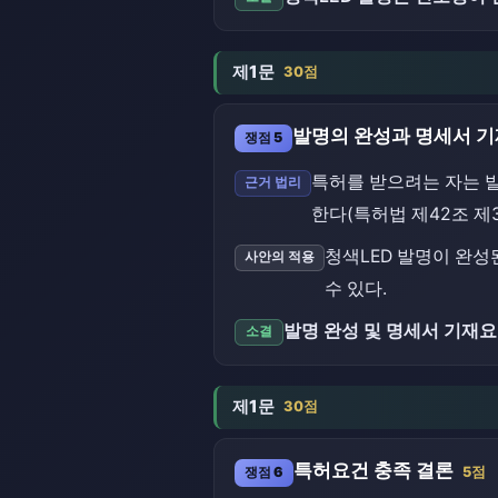
제1문
30점
발명의 완성과 명세서 
쟁점 5
특허를 받으려는 자는 
근거 법리
한다(특허법 제42조 제3
청색LED 발명이 완성
사안의 적용
수 있다.
발명 완성 및 명세서 기재요
소결
제1문
30점
특허요건 충족 결론
쟁점 6
5점