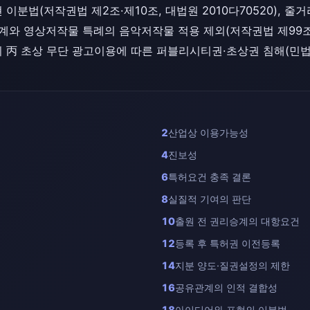
이분법(저작권법 제2조·제10조, 대법원 2010다70520), 줄
 관계와 영상저작물 특례의 음악저작물 적용 제외(저작권법 제99조
 丙 초상 무단 광고이용에 따른 퍼블리시티권·초상권 침해(민법 제7
2
산업상 이용가능성
4
진보성
6
특허요건 충족 결론
8
실질적 기여의 판단
10
출원 전 권리승계의 대항요건
12
등록 후 특허권 이전등록
14
지분 양도·질권설정의 제한
16
공유관계의 인적 결합성
18
아이디어와 표현의 이분법