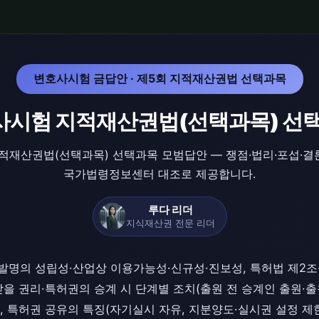
변호사시험 금답안 · 제5회 지적재산권법 선택과목
사시험 지적재산권법(선택과목) 선
적재산권법(선택과목) 선택과목 모범답안 — 쟁점·법리·포섭·결
국가법령정보센터 대조로 제공합니다.
루다 리더
지식재산권 전문 리더
발명의 성립성·산업상 이용가능성·신규성·진보성, 특허법 제2조·
특허받을 권리·특허권의 승계 시 단계별 조치(출원 전 승계인 출원
조), 특허권 공유의 특징(자기실시 자유, 지분양도·실시권 설정 제한