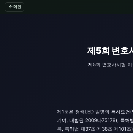
arrow_back
메인
제5회 변호
제5회 변호사시험 지
제1문은 청색LED 발명의 특허요건(
기여, 대법원 2009다75178), 
록, 특허법 제37조·제38조·제101