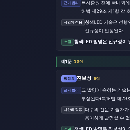
특허출원 전에 국내외에
근거 법리
허법 제29조 제1항 각 호
청색LED 기술은 선
사안의 적용
신규성이 인정된다.
청색LED 발명은 신규성이 
소결
제1문
30점
진보성
쟁점 4
5점
그 발명이 속하는 기술
근거 법리
부정된다(특허법 제29조
다수의 전문 기술자가
사안의 적용
용이하게 발명할 수 없
청색LED 발명은 진보성이 
소결