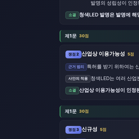
발명의 성립성이 인정
청색LED 발명은 발명에 해
소결
제1문
30점
산업상 이용가능성
쟁점 2
5점
특허를 받기 위하여는 산
근거 법리
청색LED는 여러 산
사안의 적용
산업상 이용가능성이 인정
소결
제1문
30점
신규성
쟁점 3
5점