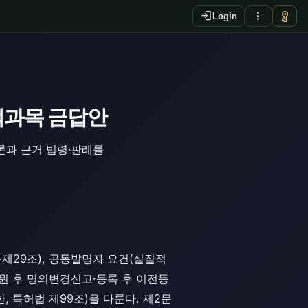
login
more_vert
vpn_key
Login
택과목 금답안
론과 근거 법령·판례를
제29조), 공동발명자 요건(실질적
·출원 후 명의변경신고·등록 후 이전등
, 특허법 제99조)을 다룬다. 제2문