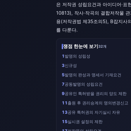
은 저작권 성립요건과 아이디어·표현 
10813), 작사·작곡의 결합저작물
용(저작권법 제35조의5), B잡지사의
를 다룬다.
쟁점 한눈에 보기
32개
1
발명의 성립성
3
신규성
5
발명의 완성과 명세서 기재요건
7
공동발명의 성립요건
9
공유인 특허받을 권리의 양도 제한
11
출원 후 권리승계의 명의변경신고
13
공유 특허권의 자기실시 자유
15
실시권 설정의 제한
17
저작물의 성립요건