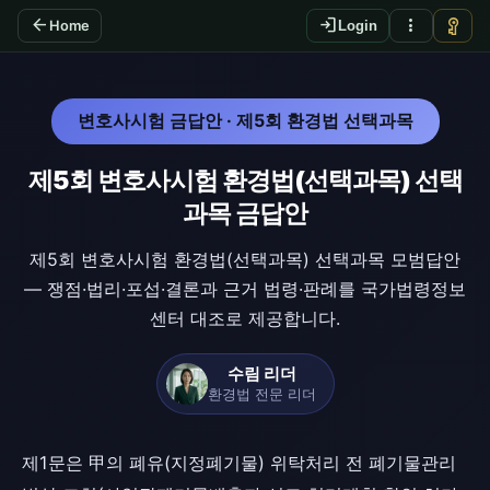
arrow_back
login
more_vert
vpn_key
Home
Login
변호사시험 금답안 · 제5회 환경법 선택과목
제5회 변호사시험 환경법(선택과목) 선택
과목 금답안
제5회 변호사시험 환경법(선택과목) 선택과목 모범답안
— 쟁점·법리·포섭·결론과 근거 법령·판례를 국가법령정보
센터 대조로 제공합니다.
수림 리더
환경법 전문 리더
제1문은 甲의 폐유(지정폐기물) 위탁처리 전 폐기물관리