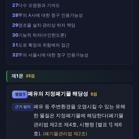
27
다수 오염원과 기여도
28
甲의 A사에 대한 청구 인용가능성
29
영조물 설치·관리상 하자 책임
30
기능적 하자(수인한도론)
31
도로 확장과 위험에의 접근
32
甲의 서울시에 대한 청구 인용가능성
제1문
25점
폐유의 지정폐기물 해당성
쟁점 1
5점
폐유 등 주변환경을 오염시킬 수 있는 유해
근거 법리
한 물질은 지정폐기물에 해당한다(폐기물
관리법 제2조 제4호, 시행령 [별표 1] 제6
호).
(폐기물관리법 제2조)