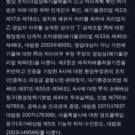
법상 조치(사업장폐기물배출자 신고·처리계획 확인·허가
받은 자에 대한 위탁·인계인수 확인, 폐기물관리법 제2조·
제17조·제18조), 방치된 폐유의 처리를 위하여 처리업자
乙·영업자 지위를 승계한 양수인 丁·공제조합 丙에 대한
행정청의 단계적 조치명령(폐기물관리법 제33조·제40조·
제48조, 대법원 2003두8005), 영업대상이 아닌 가전폐
기물에 대한 丙의 처리의무 부정 주장의 정당성(폐기물관
리법 제40조)을 다룬다. 제2문은 제작차배출허용기준을
위반하고 인증을 기망한 A사에 대한 환경부장관의 조치
(인증취소·과징금·결함시정·판매정지, 대기환경보전법 제
46조·제51조·제55조·제56조), A사에 대한 甲의 손해배상
청구(환경정책기본법 제44조 무과실책임, 민법 제750조·
제760조, 공해소송 인과관계 증명, 대법원 2011다7437·
대법원 2007다76306), 서울특별시에 대한 영조물책임
청구(국가배상법 제5조 기능적 하자·수인한도, 대법원
2003다49566)를 다룬다.