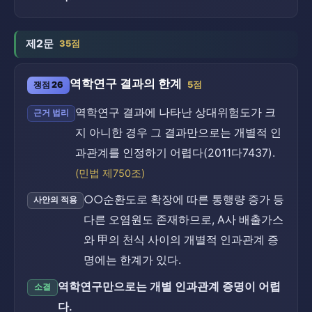
제2문
35점
역학연구 결과의 한계
쟁점 26
5점
역학연구 결과에 나타난 상대위험도가 크
근거 법리
지 아니한 경우 그 결과만으로는 개별적 인
과관계를 인정하기 어렵다(2011다7437).
(민법 제750조)
○○순환도로 확장에 따른 통행량 증가 등
사안의 적용
다른 오염원도 존재하므로, A사 배출가스
와 甲의 천식 사이의 개별적 인과관계 증
명에는 한계가 있다.
역학연구만으로는 개별 인과관계 증명이 어렵
소결
다.