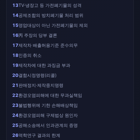
13
TV·냉장고 등 가전폐기물의 성격
14
공제조합의 방치폐기물 처리 범위
15
영업대상이 아닌 가전폐기물의 제외
16
丙 주장의 당부 결론
17
제작차 배출허용기준 준수의무
18
인증의 취소
19
제작차에 대한 과징금 부과
20
결함시정명령(리콜)
21
판매정지·제작중지명령
22
환경오염피해에 대한 무과실책임
23
불법행위에 기한 손해배상책임
24
환경오염피해 구제법상 원인자
25
공해소송에서 인과관계의 증명
26
역학연구 결과의 한계