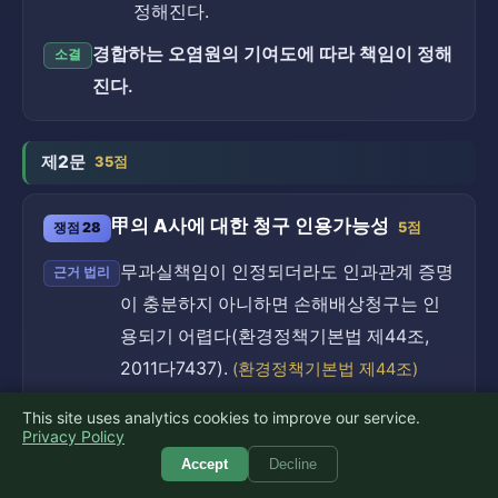
정해진다.
경합하는 오염원의 기여도에 따라 책임이 정해
소결
진다.
제2문
35점
甲의 A사에 대한 청구 인용가능성
쟁점 28
5점
무과실책임이 인정되더라도 인과관계 증명
근거 법리
이 충분하지 아니하면 손해배상청구는 인
용되기 어렵다(환경정책기본법 제44조,
2011다7437).
(환경정책기본법 제44조)
A사의 위법성·무과실책임은 인정될 여지
사안의 적용
This site uses analytics cookies to improve our service.
Privacy Policy
가 있으나, 甲이 배출가스와 천식 사이의
Accept
Decline
인과관계를 개연성 있게 증명하지 못하면