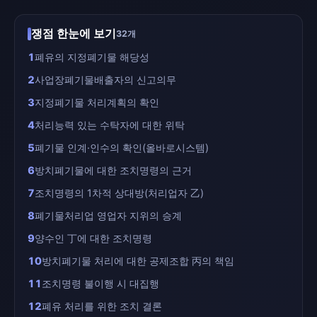
쟁점 한눈에 보기
32개
1
폐유의 지정폐기물 해당성
2
사업장폐기물배출자의 신고의무
3
지정폐기물 처리계획의 확인
4
처리능력 있는 수탁자에 대한 위탁
5
폐기물 인계·인수의 확인(올바로시스템)
6
방치폐기물에 대한 조치명령의 근거
7
조치명령의 1차적 상대방(처리업자 乙)
8
폐기물처리업 영업자 지위의 승계
9
양수인 丁에 대한 조치명령
10
방치폐기물 처리에 대한 공제조합 丙의 책임
11
조치명령 불이행 시 대집행
12
폐유 처리를 위한 조치 결론