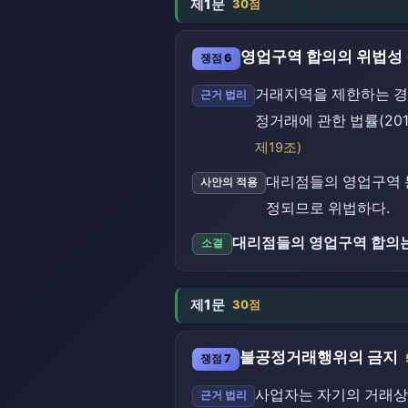
제1문
30점
영업구역 합의의 위법성
쟁점 6
거래지역을 제한하는 경
근거 법리
정거래에 관한 법률(2016.
제19조)
대리점들의 영업구역 분
사안의 적용
정되므로 위법하다.
대리점들의 영업구역 합의
소결
제1문
30점
불공정거래행위의 금지
쟁점 7
사업자는 자기의 거래상
근거 법리