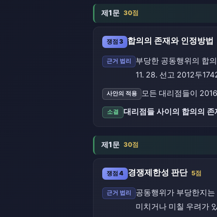
제1문
30점
합의의 존재와 인정방법
쟁점 3
부당한 공동행위의 합의에
근거 법리
11. 28. 선고 2012두17
모든 대리점들이 201
사안의 적용
대리점들 사이의 합의의 존
소결
제1문
30점
경쟁제한성 판단
쟁점 4
5점
공동행위가 부당한지는 
근거 법리
미치거나 미칠 우려가 있는