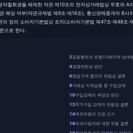
문은 청약철회권을 배제한 약관 제10조의 전자상거래법상 무효와 A
약관 해당 여부(약관규제법 제9조·제16조), 통신판매중개자 B
관의 장의 소비자기본법상 조치(소비자기본법 제47조·제48조·제50조
기준으로 한다.
2
공동행위의 유형(거래지역·상대방
4
경쟁제한성 판단
6
영업구역 합의의 위법성 결론
8
거래상 지위남용 중 구입강제
10
구입강제의 부당성 판단
12
추가구입 강제의 위법성 결론
14
역외적용의 인정 근거
16
외국사업자에 대한 적용 결론
18
청약철회권을 배제하는 약정의