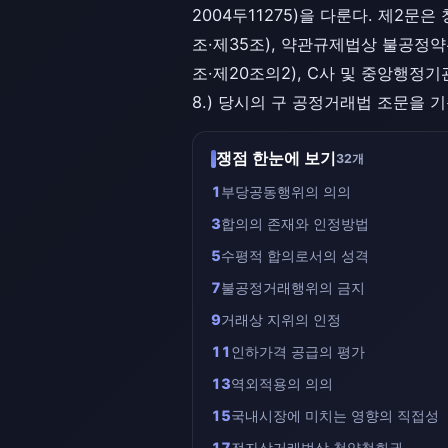
2004두11275)을 다룬다. 제2
조·제35조), 약관규제법상 불공정
조·제20조의2), C사 및 중앙행정기
8.) 당시의 구 공정거래법 조문을 
쟁점 한눈에 보기
32개
1
부당공동행위의 의의
3
합의의 존재와 인정방법
5
수평적 합의로서의 성격
7
불공정거래행위의 금지
9
거래상 지위의 인정
11
인하가격 공급의 평가
13
역외적용의 의의
15
국내시장에 미치는 영향의 직접성
17
전자상거래법상 청약철회권