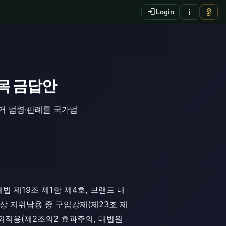
login
more_vert
vpn_key
Login
목 금답안
거 법령·판례를 국가법
 제19조 제1항 제4호, 브랜드 내
래상 지위남용 중 구입강제(제23조 제
역외적용(제2조의2 효과주의, 대법원