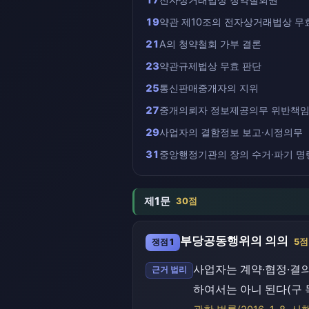
19
약관 제10조의 전자상거래법상 무
21
A의 청약철회 가부 결론
23
약관규제법상 무효 판단
25
통신판매중개자의 지위
27
중개의뢰자 정보제공의무 위반책
29
사업자의 결함정보 보고·시정의무
31
중앙행정기관의 장의 수거·파기 명
제1문
30점
부당공동행위의 의의
쟁점 1
5점
사업자는 계약·협정·결
근거 법리
하여서는 아니 된다(구 독점