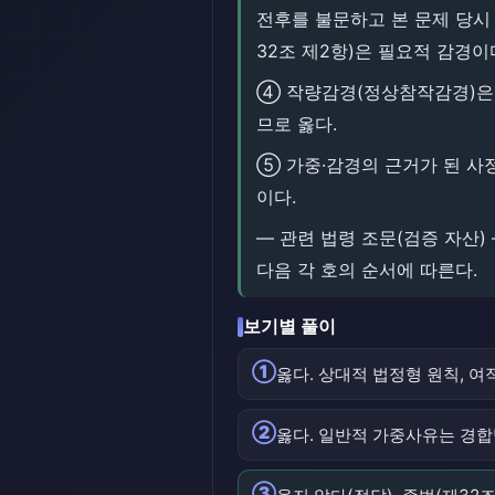
전후를 불문하고 본 문제 당시 
32조 제2항)은 필요적 감경
④ 작량감경(정상참작감경)은 
므로 옳다.
⑤ 가중·감경의 근거가 된 사
이다.
― 관련 법령 조문(검증 자산)
다음 각 호의 순서에 따른다.
보기별 풀이
①
옳다. 상대적 법정형 원칙, 여
②
옳다. 일반적 가중사유는 경합
③