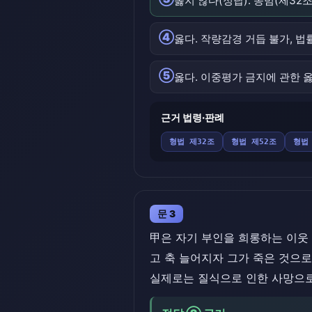
옳지 않다(정답). 종범(제3
④
옳다. 작량감경 거듭 불가, 법
⑤
옳다. 이중평가 금지에 관한 
근거 법령·판례
형법 제32조
형법 제52조
형법
문 3
甲은 자기 부인을 희롱하는 이웃
고 축 늘어지자 그가 죽은 것으
실제로는 질식으로 인한 사망으로 