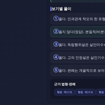
보기별 풀이
①
옳다. 인과관계 착오의 한 유
②
옳지 않다(정답). 본질적/비
③
옳다. 독립행위설은 살인미수
④
옳다. 고의 인정설은 살인기수
⑤
옳다. 판례는 개괄적으로 보아 
근거 법령·판례
형법 제13조
형법 제15조
형법 