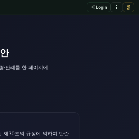
login
more_vert
vpn_key
Login
답안
법령·판례를 한 페이지에
｣ 제30조의 규정에 의하여 단란