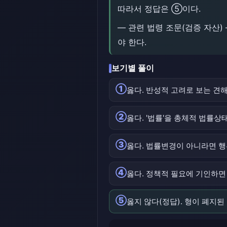
따라서 정답은 ⑤이다.
― 관련 법령 조문(검증 자산)
야 한다.
보기별 풀이
①
옳다. 반성적 고려로 보는 견
②
옳다. '법률'을 총체적 법률
③
옳다. 법률변경이 아니라면 
④
옳다. 정책적 필요에 기인하면
⑤
옳지 않다(정답). 형이 폐지된