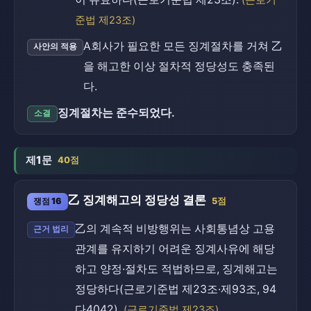
(근로기
준법 제23조)
A회사가 필요한 모든 징계절차를 거쳐 乙
사안의 적용
을 해고한 이상 절차적 정당성도 충족된
다.
징계절차는 준수되었다.
소결
제1문
40점
乙 징계해고의 정당성 결론
쟁점 16
5점
乙의 계속적 비방행위는 사회통념상 고용
근거 법리
관계를 유지하기 어려운 징계사유에 해당
하고 양정·절차도 적법하므로, 징계해고는
정당하다(근로기준법 제23조·제93조, 94
다4042).
(근로기준법 제23조)