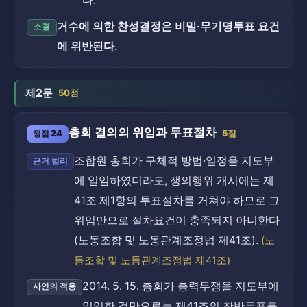
다.
거수에 의한 찬성결정은 비밀·무기명투표 요건
소결
에 위반된다.
제2문
50점
총회 결의의 위임과 투표절차
쟁점 24
5점
조합원 총회가 구체적 방법·일정을 지도부
근거 법리
에 일임하였더라도, 쟁의행위 개시에는 제
41조 제1항의 투표절차를 거쳐야 하므로 그
위임만으로 절차요건이 충족되지 아니한다
(노동조합 및 노동관계조정법 제41조).
(노
동조합 및 노동관계조정법 제41조)
2014. 5. 15. 총회가 총력투쟁을 지도부에
사안의 적용
일임한 것만으로는 제41조의 찬반투표를