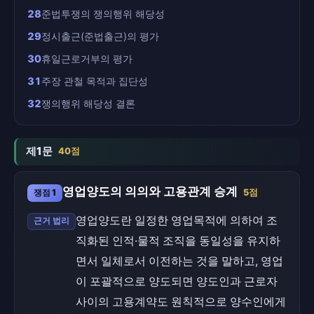
28
준법투쟁의 쟁의행위 해당성
29
정시출근(준법출근)의 평가
30
휴일근로거부의 평가
31
주장 관철 목적과 집단성
32
쟁의행위 해당성 결론
제1문
40점
영업양도의 의의와 고용관계 승계
쟁점 1
5점
영업양도란 일정한 영업목적에 의하여 조
근거 법리
직화된 인적·물적 조직을 동일성을 유지하
면서 일체로서 이전하는 것을 말하고, 영업
이 포괄적으로 양도되면 양도인과 근로자
사이의 고용계약도 원칙적으로 양수인에게