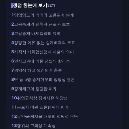
쟁점 한눈에 보기
32개
1
영업양도의 의의와 고용관계 승계
2
고용승계의 원칙과 근로자 보호
3
고용승계 배제특약의 효력
4
정당한 이유 없는 승계배제의 무효
5
사직서·재취업신청서 제출의 의미
6
인사고과에 의한 선별의 합리성
7
경영상 해고 요건의 미충족
8
甲 등 5명 승계거부의 정당성 결론
9
징계해고의 정당한 이유
10
취업규칙상 징계사유 해당성
11
근로자 비판·표현행위의 한계
12
유인물·게시물 배포의 정당성 판단
13
행위의 고의성·계속성