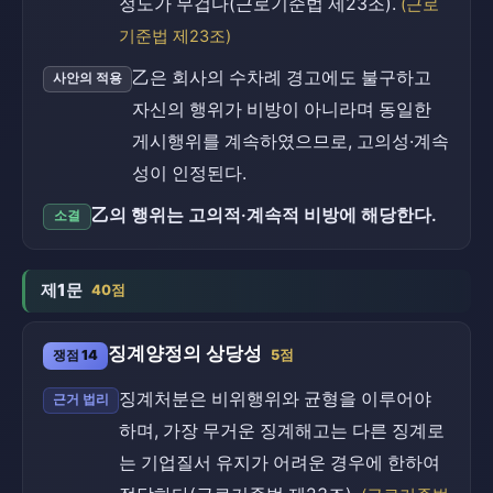
정도가 무겁다(근로기준법 제23조).
(근로
기준법 제23조)
乙은 회사의 수차례 경고에도 불구하고
사안의 적용
자신의 행위가 비방이 아니라며 동일한
게시행위를 계속하였으므로, 고의성·계속
성이 인정된다.
乙의 행위는 고의적·계속적 비방에 해당한다.
소결
제1문
40점
징계양정의 상당성
쟁점 14
5점
징계처분은 비위행위와 균형을 이루어야
근거 법리
하며, 가장 무거운 징계해고는 다른 징계로
는 기업질서 유지가 어려운 경우에 한하여