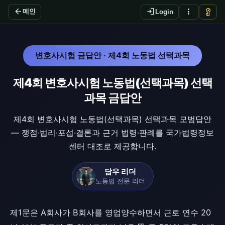
arrow_back
login
more_vert
vpn_key
메인
Login
변호사시험 금답안 · 제4회 노동법 선택과목
제4회 변호사시험 노동법(선택과목) 선택
과목 금답안
제4회 변호사시험 노동법(선택과목) 선택과목 모범답안
— 쟁점·법리·포섭·결론과 근거 법령·판례를 국가법령정보
센터 대조로 제공합니다.
담우 리더
노동법 전문 리더
제1문은 A회사가 B회사를 영업양수하면서 근로 연수 20