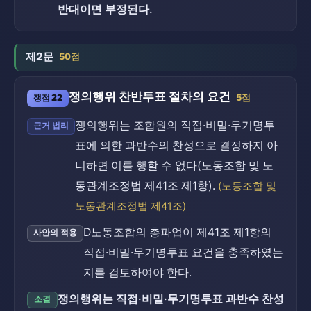
반대이면 부정된다.
제2문
50점
쟁의행위 찬반투표 절차의 요건
쟁점 22
5점
쟁의행위는 조합원의 직접·비밀·무기명투
근거 법리
표에 의한 과반수의 찬성으로 결정하지 아
니하면 이를 행할 수 없다(노동조합 및 노
동관계조정법 제41조 제1항).
(노동조합 및
노동관계조정법 제41조)
D노동조합의 총파업이 제41조 제1항의
사안의 적용
직접·비밀·무기명투표 요건을 충족하였는
지를 검토하여야 한다.
쟁의행위는 직접·비밀·무기명투표 과반수 찬성
소결