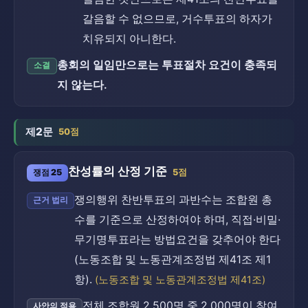
갈음할 수 없으므로, 거수투표의 하자가
치유되지 아니한다.
총회의 일임만으로는 투표절차 요건이 충족되
소결
지 않는다.
제2문
50점
찬성률의 산정 기준
쟁점 25
5점
쟁의행위 찬반투표의 과반수는 조합원 총
근거 법리
수를 기준으로 산정하여야 하며, 직접·비밀·
무기명투표라는 방법요건을 갖추어야 한다
(노동조합 및 노동관계조정법 제41조 제1
항).
(노동조합 및 노동관계조정법 제41조)
전체 조합원 2,500명 중 2,000명이 참여
사안의 적용