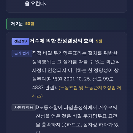
을 요한다.
제2문
50점
거수에 의한 찬성결정의 효력
쟁점 23
5점
직접·비밀·무기명투표라는 절차를 위반한
근거 법리
쟁의행위는 그 절차를 따를 수 없는 객관적
사정이 인정되지 아니하는 한 정당성이 상
실된다(대법원 2001. 10. 25. 선고 99도
4837 판결).
(노동조합 및 노동관계조정법 제
41조)
D노동조합이 파업출정식에서 거수로써
사안의 적용
찬성을 얻은 것은 비밀·무기명투표 요건
을 충족하지 못하므로, 절차상 하자가 있