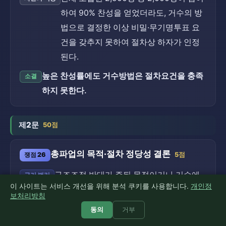
하여 90% 찬성을 얻었더라도, 거수의 방
법으로 결정한 이상 비밀·무기명투표 요
건을 갖추지 못하여 절차상 하자가 인정
된다.
높은 찬성률에도 거수방법은 절차요건을 충족
소결
하지 못한다.
제2문
50점
총파업의 목적·절차 정당성 결론
쟁점 26
5점
구조조정 반대가 주된 목적이거나 거수에
근거 법리
이 사이트는 서비스 개선을 위해 분석 쿠키를 사용합니다.
개인정
의한 찬반결정으로 직접·비밀·무기명투표
보처리방침
요건을 갖추지 못하면, 총파업은 목적 또는
동의
거부
절차에서 정당성을 인정받기 어렵다(노동