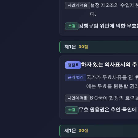
협정 제2조의 수입제한
사안의 적용
다.
강행규범 위반에 의한 무효
소결
제1문
30점
하자 있는 의사표시의 추
쟁점 5
국가가 무효사유를 안 후
근거 법리
에는 무효를 원용할 권리
B·C국이 협정의 효력
사안의 적용
무효 원용권은 추인·묵인에 
소결
제1문
30점