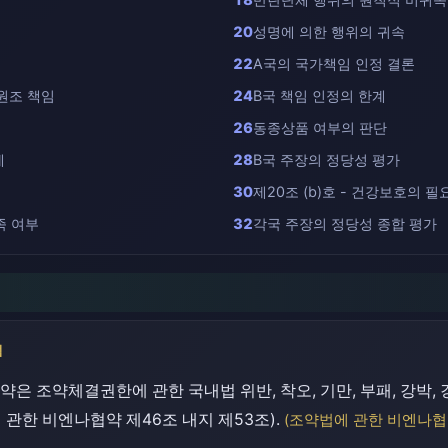
20
성명에 의한 행위의 귀속
22
A국의 국가책임 인정 결론
원조 책임
24
B국 책임 인정의 한계
26
동종상품 여부의 판단
세
28
B국 주장의 정당성 평가
30
제20조 (b)호 - 건강보호의 필
족 여부
32
각국 주장의 정당성 종합 평가
점
은 조약체결권한에 관한 국내법 위반, 착오, 기만, 부패, 강박,
관한 비엔나협약 제46조 내지 제53조).
(조약법에 관한 비엔나협