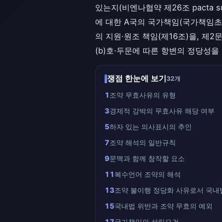
있는지(비엔나협약 제26조 pacta 
에 대한 A국의 국가책임(국가책임초안
의 지원·원조 책임(제16조)을, 제
(b)호·두문에 따른 항변의 정당성을
쟁점 한눈에 보기
32개
1
조약 무효사유의 유형
3
경제적 강박의 무효사유 해당 여부
5
하자 있는 의사표시의 추인
7
조약 해석의 일반규칙
9
문맥과 함께 참작할 요소
11
복수언어 조약의 해석
13
조약 불이행 정당화 사유로서 국내
15
국내법 위반과 조약 무효의 예외
17
국가책임의 성립요건