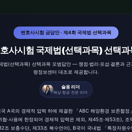
변호사시험 금답안 · 제4회 국제법 선택과목
변호사시험 국제법(선택과목) 선택과
제법(선택과목) 선택과목 모범답안 — 쟁점·법리·포섭·결론과 근
령정보센터 대조로 제공합니다.
슬옹 리더
해상·항공 전문 리더
대국 A국의 경제적 압력 하에 체결한 「ABC 해양환경 보존협정
협·사용에 한정되어 경제적 압력은 제외, 제45조·제53조), 
32조 보충수단, 제33조 복수언어), B국이 국내법 「특정자원