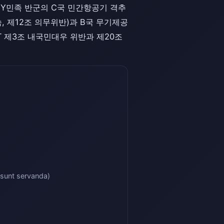
1은 Y민족 반군의 C국 민간항공기 격추
, 제12조 의무위반)과 B국 무기제공
T 제3조 내국민대우 위반과 제20조
nt servanda)