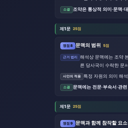
조약은 통상적 의미·문맥·
소결
제1문
25점
문맥의 범위
쟁점 8
5점
해석상 문맥에는 조약 본
근거 법리
른 당사국이 수락한 문서
특정 자원의 의미 해석
사안의 적용
문맥에는 전문·부속서·관련
소결
제1문
25점
문맥과 함께 참작할 요소
쟁점 9