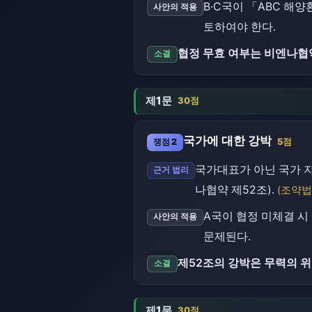
B·C국이 「ABC 해
사안의 적용
토하여야 한다.
협정 무효 여부는 비엔나협
소결
제1문
30점
국가에 대한 강박
쟁점 2
5점
국가대표가 아닌 국가 
근거 법리
나협약 제52조).
(조약법
A국이 협정 미체결 시
사안의 적용
문제된다.
제52조의 강박은 무력의 위
소결
제1문
30점