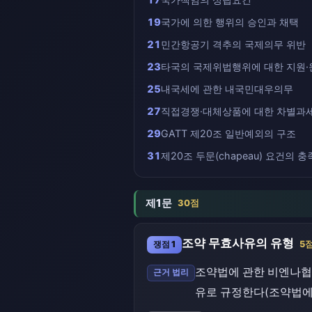
19
국가에 의한 행위의 승인과 채택
21
민간항공기 격추의 국제의무 위반
23
타국의 국제위법행위에 대한 지원·
25
내국세에 관한 내국민대우의무
27
직접경쟁·대체상품에 대한 차별과
29
GATT 제20조 일반예외의 구조
31
제20조 두문(chapeau) 요건의 충
제1문
30점
조약 무효사유의 유형
쟁점 1
5
조약법에 관한 비엔나협약
근거 법리
유로 규정한다(조약법에 