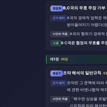
B,C국의 무효 주장 가부
쟁점 6
A국의 경제적 압력은 제
근거 법리
받아들여지기 어렵다(조
A국의 행위가 경제적 
사안의 적용
B·C국은 협정의 무효를 주
소결
제1문
25점
조약 해석의 일반규칙
쟁점 7
5
조약은 그 문맥에 따라 
근거 법리
에 관한 비엔나협약 제31
「해수면 상승을 유발할
사안의 적용
신의칙에 따라 해석하