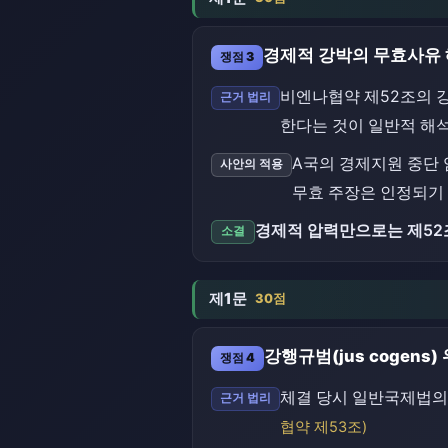
경제적 강박의 무효사유 
쟁점 3
비엔나협약 제52조의 
근거 법리
한다는 것이 일반적 해석
A국의 경제지원 중단 
사안의 적용
무효 주장은 인정되기 
경제적 압력만으로는 제52
소결
제1문
30점
강행규범(jus cogens)
쟁점 4
체결 당시 일반국제법의
근거 법리
협약 제53조)