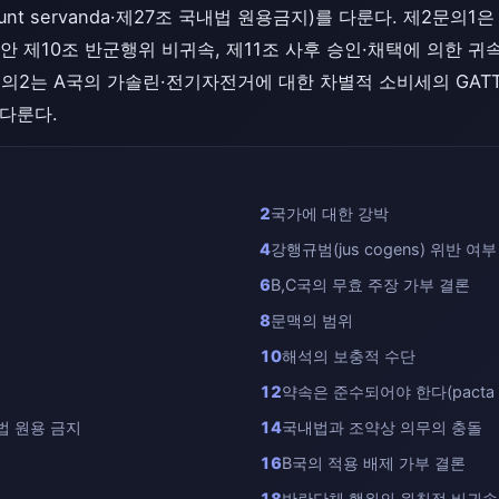
sunt servanda·제27조 국내법 원용금지)를 다룬다. 제2문의
 제10조 반군행위 비귀속, 제11조 사후 승인·채택에 의한 귀속
2문의2는 A국의 가솔린·전기자전거에 대한 차별적 소비세의 GAT
 다룬다.
2
국가에 대한 강박
4
강행규범(jus cogens) 위반 여부
6
B,C국의 무효 주장 가부 결론
8
문맥의 범위
10
해석의 보충적 수단
12
약속은 준수되어야 한다(pacta su
법 원용 금지
14
국내법과 조약상 의무의 충돌
16
B국의 적용 배제 가부 결론
18
반란단체 행위의 원칙적 비귀속