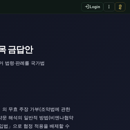
login
more_vert
vpn_key
Login
목 금답안
거 법령·판례를 국가법
」의 무효 주장 가부(조약법에 관한
조약문 해석의 일반적 방법(비엔나협약
수입법」으로 협정 적용을 배제할 수