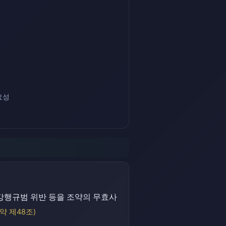
요성
 강행규범 위반 등을 조약의 무효사
약 제48조)