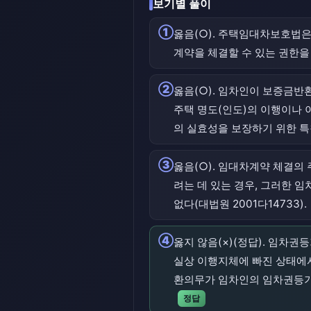
보기별 풀이
①
옳음(○). 주택임대차보호법은
계약을 체결할 수 있는 권한을
②
옳음(○). 임차인이 보증금
주택 명도(인도)의 이행이나 
의 실효성을 보장하기 위한 특
③
옳음(○). 임대차계약 체결의
려는 데 있는 경우, 그러한
없다(대법원 2001다14733).
④
옳지 않음(×)(정답). 임차
실상 이행지체에 빠진 상태에
환의무가 임차인의 임차권등기 
정답