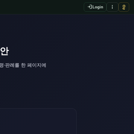
login
more_vert
vpn_key
Login
답안
법령·판례를 한 페이지에