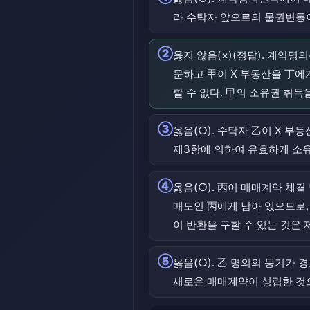
라 수탁자 앞으로의 물권변동이 
②
옳지 않음(×)(정답). 계약
문하고 甲이 X 부동산을 丁
할 수 없다. 甲의 소유권 취득
③
옳음(○). 수탁자 乙이 X 
제3항에 의하여 유효하게 소유
④
옳음(○). 丙이 매매계약 체
매도인 丙에게 남아 있으므로, 
이 반환을 구할 수 있는 것은
⑤
옳음(○). 乙 명의의 등기가
새로운 매매계약이 성립한 것으