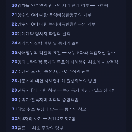
20
임차물 양수인의 임대인 지위 승계 여부 — 대항력
21
양수인 G에 대한 유익비상환청구의 가부
22
양수인 G에 대한 부당이득반환청구의 가부
23
매매계약 당사자 확정의 원칙
24
계약명의신탁 여부 및 등기의 효력
25
사해행위의 객관적 요건 — 채무초과와 책임재산 감소
26
명의신탁약정·등기의 무효와 사해행위 취소의 대상적격
27
주관적 요건(사해의사)과 C 주장의 당부
28
가등기에 대한 사해행위와 원상회복의 방법
29
전득자 F에 대한 청구 — 부기등기 이전과 말소 상대방
30
수익자·전득자의 악의와 증명책임
31
착오 취소 주장의 당부 — 동기의 착오
32
제3자의 사기 — 제110조 제2항
33
결론 — 취소 주장의 당부