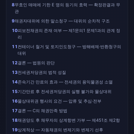
8
무효인 매매에 기한 E 명의 등기의 효력 — 확정판결과 무
관
9
채권자대위에 의한 말소청구 — 대위의 순차적 구조
10
피보전채권의 존재 여부 — 제1문의1 문제1과의 관계 정
리
11
컨테이너 철거 및 토지인도청구 — 방해배제·반환청구의
대위
12
결론 — 법원의 판단
13
전세권저당권의 법적 성질
14
존속기간 만료의 효과 — 전세권의 용익물권성 소멸
15
기간만료 후 전세권저당권의 실행 불가와 물상대위
16
물상대위권 행사의 요건 — 압류 및 추심·전부
17
결론 — C의 채권만족 방법
18
채권양도 후 채무자의 상계항변 가부 — 제451조 제2항
19
상계적상 — 자동채권의 변제기와 변제기 선후