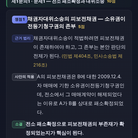
제1문의1 · 문제1 — 전소 패소확정과 대위소송
10점
채권자대위소송의 피보전채권 — 소유권이
쟁점 1
전등기청구권의 존부
5점
채권자대위소송이 적법하려면 피보전채권
근거 법리
이 존재하여야 하고, 그 존부는 본안 판단의
전제가 된다.
(민법 제404조, 민사소송법 제
216조)
A의 피보전채권은 B에 대한 2009.12.4.
사안의 적용
자 매매에 기한 소유권이전등기청구권인
데, 전소에서 그 매매계약이 해제되었다
는 이유로 A가 B를 상대로 패소확정되었
다.
전소 패소확정으로 피보전채권의 부존재가 확
소결
정되었는지가 핵심이 된다.