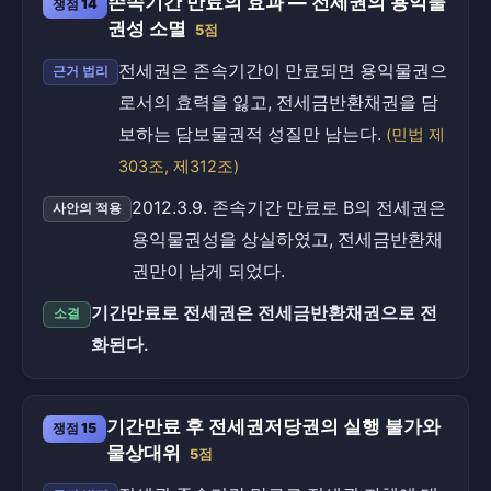
존속기간 만료의 효과 — 전세권의 용익물
쟁점 14
권성 소멸
5점
전세권은 존속기간이 만료되면 용익물권으
근거 법리
로서의 효력을 잃고, 전세금반환채권을 담
보하는 담보물권적 성질만 남는다.
(민법 제
303조, 제312조)
2012.3.9. 존속기간 만료로 B의 전세권은
사안의 적용
용익물권성을 상실하였고, 전세금반환채
권만이 남게 되었다.
기간만료로 전세권은 전세금반환채권으로 전
소결
화된다.
기간만료 후 전세권저당권의 실행 불가와
쟁점 15
물상대위
5점