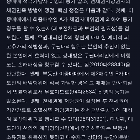
중매매 적극가담자 E 명의 등기 말소, 전세권저당권자의
채권만족 방법이 쟁점. 핵심 쟁점은 다음과 같다. 첫째, 이
중매매에서 최종매수인 A가 채권자대위권에 의하여 등기
청구를 할 수 있는지(피보전채권과 보전의 필요성)를 검
토한다. 둘째, 무권대리인 D의 항변에 대비한 예비적 피
고추가의 적법성과, 무권대리행위는 본인의 추인이 없는
한 본인에게 효력이 없고 상대방은 무권대리인에게 이행
또는 손해배상을 청구할 수 있다는 점(2010다28840)을
판단한다. 셋째, 부동산 이중매매에서 제2매수인 E가 매
도인의 배임행위에 적극 가담한 경우 그 매매는 반사회질
서 법률행위로서 무효이므로(94다2534) E 명의 등기는
말소된다. 넷째, 전세권에 저당권이 설정된 후 전세권이
기간만료로 소멸하면 저당권자는 전세금반환채권에 대하
여 물상대위권을 행사할 수 있다(98다31301). 다섯째, 매
도인이 선의인 계약명의신탁에서 명의신탁자는 부동산
소유권을 취득하지 못하고 매수자금 상당의 부당이득반