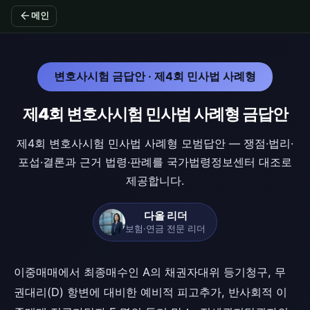
arrow_back
메인
변호사시험 금답안 · 제4회 민사법 사례형
제4회 변호사시험 민사법 사례형 금답안
제4회 변호사시험 민사법 사례형 모범답안 — 쟁점·법리·
포섭·결론과 근거 법령·판례를 국가법령정보센터 대조로
제공합니다.
다올 리더
보험·연금 전문 리더
이중매매에서 최종매수인 A의 채권자대위 등기청구, 무
권대리(D) 항변에 대비한 예비적 피고추가, 반사회적 이