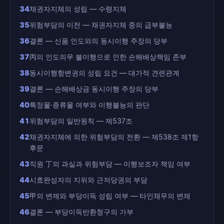
34
채권자지체의 성립 — 수령지체
35
위험부담의 이전 — 채권자지체 중의 급부불능
36
결론 — 신품 인도와의 동시이행 주장의 당부
37
丙의 인도의무 불이행으로 인한 손해배상책임 존부
38
동시이행항변권의 성립 요건 — 대가적 견련관계
39
결론 — 손해배상금 동시이행 주장의 당부
40
특정물·종류물 여부와 이행불능의 판단
41
위험부담의 일반원칙 — 제537조
42
채권자지체에 의한 위험부담의 전환 — 제538조 제1항
후문
43
직원 丁의 과실과 위험부담 — 이행보조자 책임 여부
44
시효완성자의 지위와 근저당권의 부담
45
甲의 변제와 부당이득 성립 여부 — 타인채무의 변제
46
결론 — 부당이득반환청구의 가부