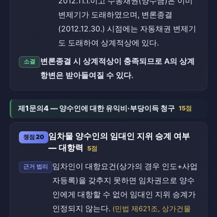
2012.11.1.이고 수동채권(양수금)은 이미
변제기가 도래하였으며, 변론종결
(2012.12.30.) 시점에는 자동채권 변제기
도 도래하여 상계적상에 있다.
변론종결 시 상계적상이 충족되므로 A의 상계
소결
항변은 받아들여질 수 있다.
제1문의4 — 양수인에 대한 유익비·부당이득 청구
15점
임차물 양수인의 임대인 지위 승계 여부
쟁점 20
— 대항력
5점
임차인이 대항요건(상가의 경우 인도+사업
근거 법리
자등록)을 갖추지 못하면 임차권으로 양수
인에게 대항할 수 없어 임대인 지위 승계가
인정되지 않는다.
(민법 제621조, 상가건물