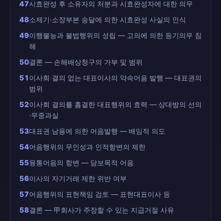
47
시효완성 후 소유자의 처분과 시효완성자에 대한 의무
48
소제기·소장부본 송달에 의한 시효완성 사실의 인식
49
이행불능과 불법행위의 성립 — 고의에 의한 등기의무 침
해
50
결론 — 손해배상청구의 가부 및 범위
51
이사회 결의 없는 대표이사의 약속어음 발행 — 대표권의
범위
52
이사회 결의를 흠결한 대표행위의 효력 — 상대방의 선의
·무중과실
53
대표권 남용에 의한 어음발행 — 배임적 의도
54
어음행위의 무인성과 인적항변의 제한
55
융통어음의 항변 — 담보목적 어음
56
이사의 자기거래 제한 위반 여부
57
어음행위의 표현책임 검토 — 표현대표이사 등
58
결론 — 甲회사가 주장할 수 있는 지급거절 사유