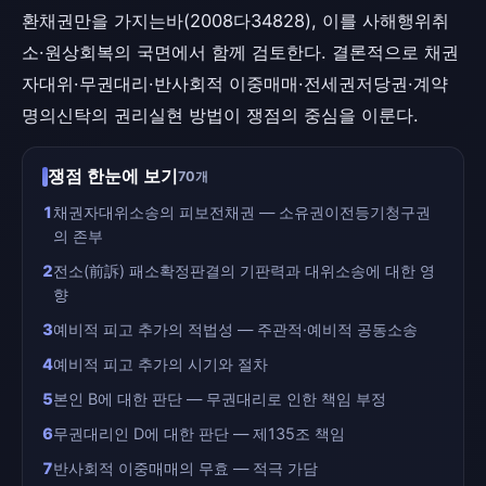
환채권만을 가지는바(2008다34828), 이를 사해행위취
소·원상회복의 국면에서 함께 검토한다. 결론적으로 채권
자대위·무권대리·반사회적 이중매매·전세권저당권·계약
명의신탁의 권리실현 방법이 쟁점의 중심을 이룬다.
쟁점 한눈에 보기
70개
1
채권자대위소송의 피보전채권 — 소유권이전등기청구권
의 존부
2
전소(前訴) 패소확정판결의 기판력과 대위소송에 대한 영
향
3
예비적 피고 추가의 적법성 — 주관적·예비적 공동소송
4
예비적 피고 추가의 시기와 절차
5
본인 B에 대한 판단 — 무권대리로 인한 책임 부정
6
무권대리인 D에 대한 판단 — 제135조 책임
7
반사회적 이중매매의 무효 — 적극 가담