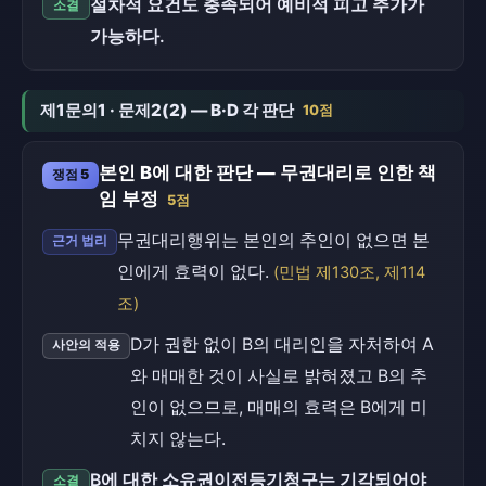
절차적 요건도 충족되어 예비적 피고 추가가
소결
가능하다.
제1문의1 · 문제2(2) — B·D 각 판단
10점
본인 B에 대한 판단 — 무권대리로 인한 책
쟁점 5
임 부정
5점
무권대리행위는 본인의 추인이 없으면 본
근거 법리
인에게 효력이 없다.
(민법 제130조, 제114
조)
D가 권한 없이 B의 대리인을 자처하여 A
사안의 적용
와 매매한 것이 사실로 밝혀졌고 B의 추
인이 없으므로, 매매의 효력은 B에게 미
치지 않는다.
B에 대한 소유권이전등기청구는 기각되어야
소결