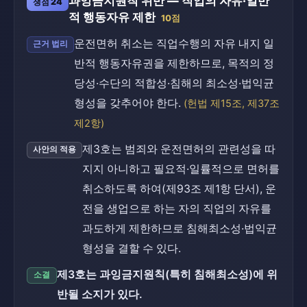
과잉금지원칙 위반 — 직업의 자유·일반
쟁점 24
적 행동자유 제한
10점
운전면허 취소는 직업수행의 자유 내지 일
근거 법리
반적 행동자유권을 제한하므로, 목적의 정
당성·수단의 적합성·침해의 최소성·법익균
형성을 갖추어야 한다.
(헌법 제15조, 제37조
제2항)
제3호는 범죄와 운전면허의 관련성을 따
사안의 적용
지지 아니하고 필요적·일률적으로 면허를
취소하도록 하여(제93조 제1항 단서), 운
전을 생업으로 하는 자의 직업의 자유를
과도하게 제한하므로 침해최소성·법익균
형성을 결할 수 있다.
제3호는 과잉금지원칙(특히 침해최소성)에 위
소결
반될 소지가 있다.