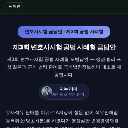
arrow_back
메인
변호사시험 금답안 · 제3회 공법 사례형
제3회 변호사시험 공법 사례형 금답안
제3회 변호사시험 공법 사례형 모범답안 — 쟁점·법리·포
섭·결론과 근거 법령·판례를 국가법령정보센터 대조로 제
공합니다.
지누 리더
개인정보 전문 리더
유사석유 판매를 이유로 A시장이 청문 없이 석유판매업
등록취소(당초처분)를 하였다가 행정심판 변경명령재결