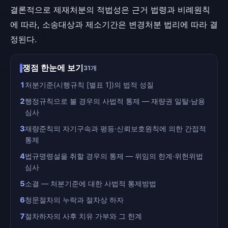
결론적으로 제재처분의 적법성은 근거 법령과 비례원칙
에 따라, 소송대상과 제소기간은 변경처분 법리에 따라 결
정된다.
쟁점 한눈에 보기
31개
1
처분기준(시행규칙 [별표 1])의 법적 성질
2
행정규칙으로 볼 경우의 사법적 통제 — 재량권 일탈·남용
심사
3
재량준칙의 자기구속과 평등·신뢰보호원칙에 의한 간접적
통제
4
법규명령설을 취할 경우의 통제 — 위임의 한계·위헌위법
심사
5
소결 — 처분기준에 대한 사법적 통제방법
6
청문절차의 누락과 절차상 하자
7
절차하자의 사후 치유 가부와 그 한계