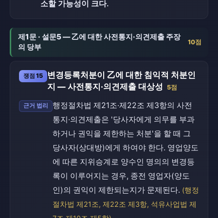
소할 가능성이 크다.
제1문 · 설문5 — 乙에 대한 사전통지·의견제출 주장
10점
의 당부
변경등록처분이 乙에 대한 침익적 처분인
쟁점 15
지 — 사전통지·의견제출 대상성
5점
행정절차법 제21조·제22조 제3항의 사전
근거 법리
통지·의견제출은 '당사자에게 의무를 부과
하거나 권익을 제한하는 처분'을 할 때 그
당사자(상대방)에게 하여야 한다. 영업양도
에 따른 지위승계로 양수인 명의의 변경등
록이 이루어지는 경우, 종전 영업자(양도
인)의 권익이 제한되는지가 문제된다.
(행정
절차법 제21조, 제22조 제3항, 석유사업법 제