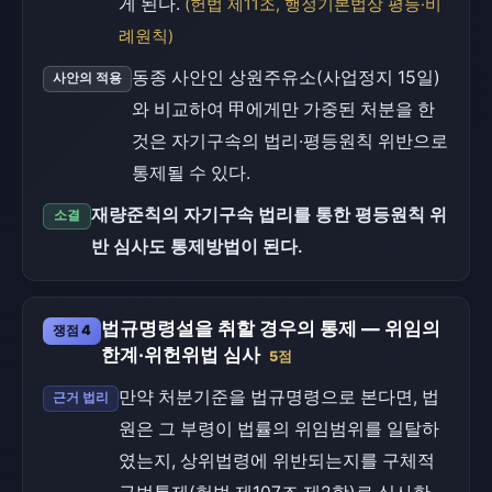
게 된다.
(헌법 제11조, 행정기본법상 평등·비
례원칙)
동종 사안인 상원주유소(사업정지 15일)
사안의 적용
와 비교하여 甲에게만 가중된 처분을 한
것은 자기구속의 법리·평등원칙 위반으로
통제될 수 있다.
재량준칙의 자기구속 법리를 통한 평등원칙 위
소결
반 심사도 통제방법이 된다.
법규명령설을 취할 경우의 통제 — 위임의
쟁점 4
한계·위헌위법 심사
5점
만약 처분기준을 법규명령으로 본다면, 법
근거 법리
원은 그 부령이 법률의 위임범위를 일탈하
였는지, 상위법령에 위반되는지를 구체적