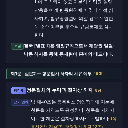
1]에 구속되지 않고 처분의 재량권 일탈·
남용을 비례·평등원칙에 비추어 직접 심
사하며, 법규명령설에 의할 경우 위임한
계 준수 여부를 부수적 규범통제로 심사
한다.
결국 [별표 1]은 행정규칙으로서 재량권 일탈·
소결
남용 심사를 통해 통제됨이 판례의 태도이다.
제1문 · 설문2 — 청문절차 하자의 치유 여부
10점
청문절차의 누락과 절차상 하자
쟁점 6
5점
법 제40조는 등록취소·영업장폐쇄 처분에
근거 법리
청문을 거치도록 규정한다. 청문을 거치지
아니한 처분은 절차상 하자로 위법하다.
(석
유사업법 제40조, 행정절차법 제22조)