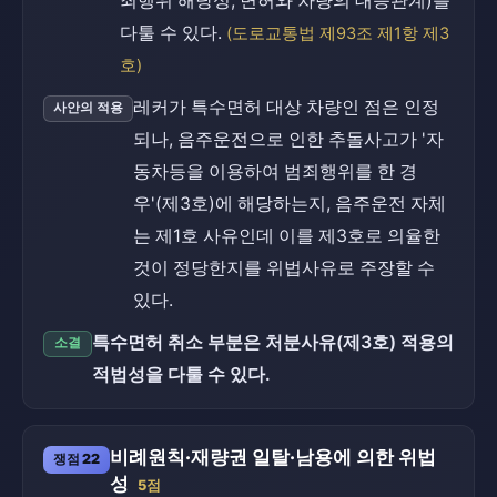
죄행위 해당성, 면허와 차량의 대응관계)를
다툴 수 있다.
(도로교통법 제93조 제1항 제3
호)
레커가 특수면허 대상 차량인 점은 인정
사안의 적용
되나, 음주운전으로 인한 추돌사고가 '자
동차등을 이용하여 범죄행위를 한 경
우'(제3호)에 해당하는지, 음주운전 자체
는 제1호 사유인데 이를 제3호로 의율한
것이 정당한지를 위법사유로 주장할 수
있다.
특수면허 취소 부분은 처분사유(제3호) 적용의
소결
적법성을 다툴 수 있다.
비례원칙·재량권 일탈·남용에 의한 위법
쟁점 22
성
5점