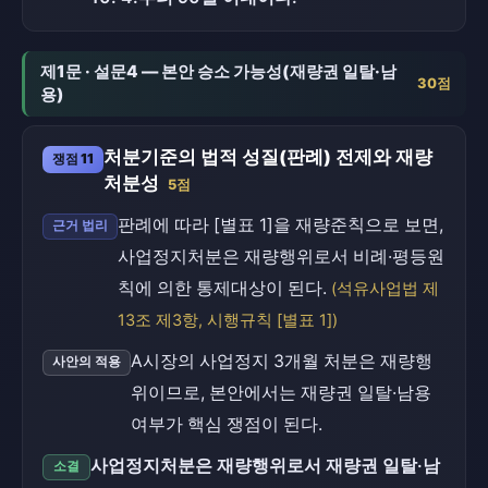
제1문 · 설문4 — 본안 승소 가능성(재량권 일탈·남
30점
용)
처분기준의 법적 성질(판례) 전제와 재량
쟁점 11
처분성
5점
판례에 따라 [별표 1]을 재량준칙으로 보면,
근거 법리
사업정지처분은 재량행위로서 비례·평등원
칙에 의한 통제대상이 된다.
(석유사업법 제
13조 제3항, 시행규칙 [별표 1])
A시장의 사업정지 3개월 처분은 재량행
사안의 적용
위이므로, 본안에서는 재량권 일탈·남용
여부가 핵심 쟁점이 된다.
사업정지처분은 재량행위로서 재량권 일탈·남
소결