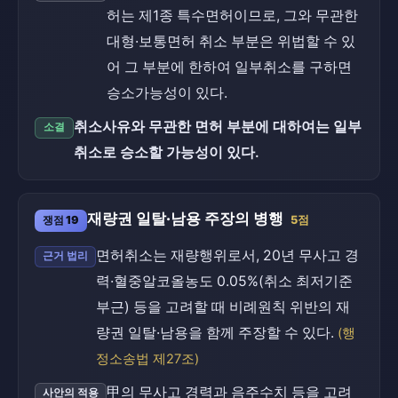
허는 제1종 특수면허이므로, 그와 무관한
대형·보통면허 취소 부분은 위법할 수 있
어 그 부분에 한하여 일부취소를 구하면
승소가능성이 있다.
취소사유와 무관한 면허 부분에 대하여는 일부
소결
취소로 승소할 가능성이 있다.
재량권 일탈·남용 주장의 병행
쟁점 19
5점
면허취소는 재량행위로서, 20년 무사고 경
근거 법리
력·혈중알코올농도 0.05%(취소 최저기준
부근) 등을 고려할 때 비례원칙 위반의 재
량권 일탈·남용을 함께 주장할 수 있다.
(행
정소송법 제27조)
甲의 무사고 경력과 음주수치 등을 고려
사안의 적용