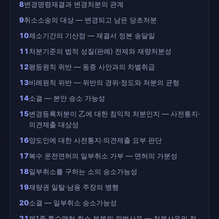
8
변경명령재결과 변경처분의 관계
9
취소소송의 대상 — 변경되고 남은 당초처분
10
제소기간의 기산점 — 재결서 정본 송달일
11
처분기준의 법적 성질(판례) 전제와 재량처분성
12
평등원칙 위반 — 동종 사안과의 차별취급
13
비례원칙 위반 — 위반의 경위·정도와 처분의 균형
14
소결 — 본안 승소 가능성
15
변경등록처분이 乙에 대한 침익적 처분인지 — 사전통지·
의견제출 대상성
16
양도인에 대한 사전통지·의견제출 요부 판단
17
복수 운전면허의 일부취소 가부 — 면허의 가분성
18
일부취소를 구하는 소의 승소가능성
19
재량권 일탈·남용 주장의 병행
20
소결 — 일부취소 승소가능성
21
제1종 특수면허 취소 부분의 위법사유 — 처분사유의 적