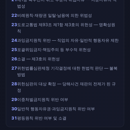
법성
22
비례원칙·재량권 일탈·남용에 의한 위법성
23
도로교통법 제93조 제1항 제3호의 위헌성 — 명확성원
칙
24
과잉금지원칙 위반 — 직업의 자유·일반적 행동자유 제한
25
포괄위임금지·책임주의 등 부수적 위헌성
26
소결 — 제3호의 위헌성
27
위헌법률심판제청 기각결정에 대한 헌법적 판단 — 불복
방법
28
위헌심판의 대상 확정 — 당해사건 재판의 전제가 된 규
정
29
이중처벌금지원칙 위반 여부
30
일반적 행동자유권·과잉금지원칙 위반 여부
31
평등원칙 위반 여부 및 소결