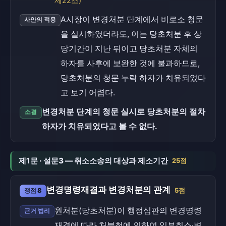
제22조)
A시장이 변경처분 단계에서 비로소 청문
사안의 적용
을 실시하였더라도, 이는 당초처분 후 상
당기간이 지난 뒤이고 당초처분 자체의
하자를 사후에 보완한 것에 불과하므로,
당초처분의 청문 누락 하자가 치유되었다
고 보기 어렵다.
변경처분 단계의 청문 실시로 당초처분의 절차
소결
하자가 치유되었다고 볼 수 없다.
제1문 · 설문3 — 취소소송의 대상과 제소기간
25점
변경명령재결과 변경처분의 관계
쟁점 8
5점
원처분(당초처분)이 행정심판의 변경명령
근거 법리
재결에 따라 처분청에 의하여 일부취소·변