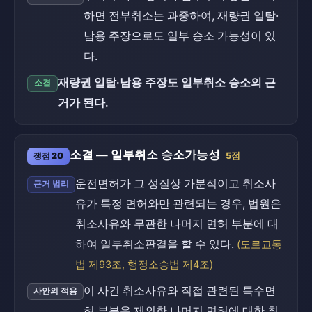
하면 전부취소는 과중하여, 재량권 일탈·
남용 주장으로도 일부 승소 가능성이 있
다.
재량권 일탈·남용 주장도 일부취소 승소의 근
소결
거가 된다.
소결 — 일부취소 승소가능성
쟁점 20
5점
운전면허가 그 성질상 가분적이고 취소사
근거 법리
유가 특정 면허와만 관련되는 경우, 법원은
취소사유와 무관한 나머지 면허 부분에 대
하여 일부취소판결을 할 수 있다.
(도로교통
법 제93조, 행정소송법 제4조)
이 사건 취소사유와 직접 관련된 특수면
사안의 적용
허 부분을 제외한 나머지 면허에 대한 취