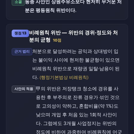
동종 사안인 상원주유소보다 현저히 무거운 처
소결
분은 평등원칙 위반이다.
비례원칙 위반 — 위반의 경위·정도와 처
쟁점 13
분의 균형
10점
처분으로 달성하려는 공익과 상대방이 입
근거 법리
는 불이익 사이에 현저한 불균형이 있으면
비례원칙 위반으로 재량권 일탈·남용이 된
다.
(행정기본법상 비례원칙)
甲의 위반은 저장탱크 청소에 경유를 사
사안의 적용
용한 후 부주의로 잔류 경유가 섞인 것으
로 고의성이 약하고, 혼합비율(약 1%)도
낮으며 개업 후 처음 있는 1회적 사안이
다. 그럼에도 3개월 사업정지는 위반의
정도에 비하여 과중하여 비례원칙에 어긋