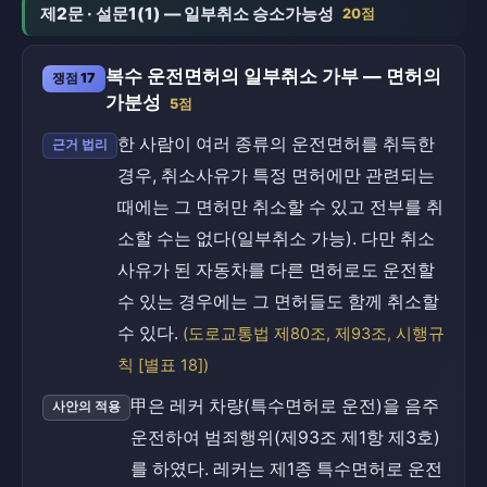
제2문 · 설문1(1) — 일부취소 승소가능성
20점
복수 운전면허의 일부취소 가부 — 면허의
쟁점 17
가분성
5점
한 사람이 여러 종류의 운전면허를 취득한
근거 법리
경우, 취소사유가 특정 면허에만 관련되는
때에는 그 면허만 취소할 수 있고 전부를 취
소할 수는 없다(일부취소 가능). 다만 취소
사유가 된 자동차를 다른 면허로도 운전할
수 있는 경우에는 그 면허들도 함께 취소할
수 있다.
(도로교통법 제80조, 제93조, 시행규
칙 [별표 18])
甲은 레커 차량(특수면허로 운전)을 음주
사안의 적용
운전하여 범죄행위(제93조 제1항 제3호)
를 하였다. 레커는 제1종 특수면허로 운전