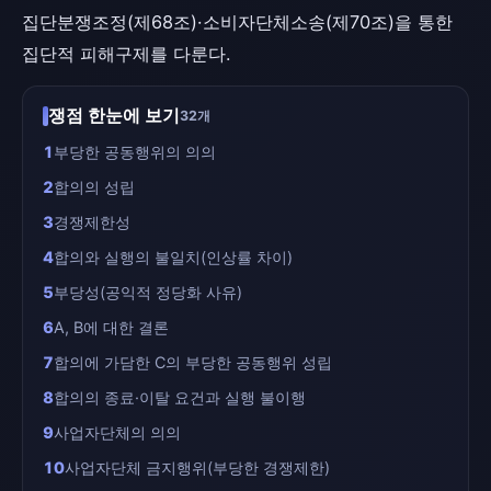
집단분쟁조정(제68조)·소비자단체소송(제70조)을 통한
집단적 피해구제를 다룬다.
쟁점 한눈에 보기
32개
1
부당한 공동행위의 의의
2
합의의 성립
3
경쟁제한성
4
합의와 실행의 불일치(인상률 차이)
5
부당성(공익적 정당화 사유)
6
A, B에 대한 결론
7
합의에 가담한 C의 부당한 공동행위 성립
8
합의의 종료·이탈 요건과 실행 불이행
9
사업자단체의 의의
10
사업자단체 금지행위(부당한 경쟁제한)