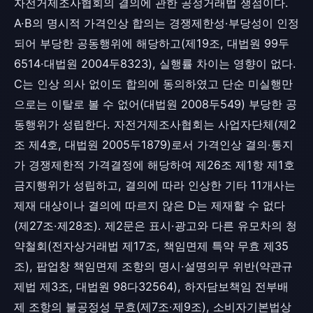
자전거제조사협회의 결의에 관한 공정거래법 쟁점이다.
A·B의 명시적 가격인상 합의는 경쟁제한성·부당성이 인정
되어 부당한 공동행위에 해당하고(제19조, 대법원 99두
6514·대법원 2004두8323), 실행률 차이는 영향이 없다.
C는 인상 의사 없이도 합의에 동의하였고 단순 미실행만
으로는 이탈로 볼 수 없어(대법원 2008두549) 부당한 공
동행위가 성립한다. 자전거제조사협회는 사업자단체(제2
조 제4호, 대법원 2005두1879)로서 가격인상 결의·통지
가 경쟁제한적 가격결정에 해당하여 제26조 제1항 제1호
금지행위가 성립하고, 결의에 따라 인상한 기타 11개사는
제재 대상이나 결의에 따르지 않은 D는 제재할 수 없다
(제27조·제28조). 제2문은 표시·광고와 다른 유모차의 청
약철회(전자상거래법 제17조, 책임면제 특약 무효 제35
조), 팝업창 책임면제 조항의 명시·설명의무 위반(약관규
제법 제3조, 대법원 98다32564), 하자담보책임 전부배
제 조항의 불공정성 무효(제7조·제9조), 소비자기본법상