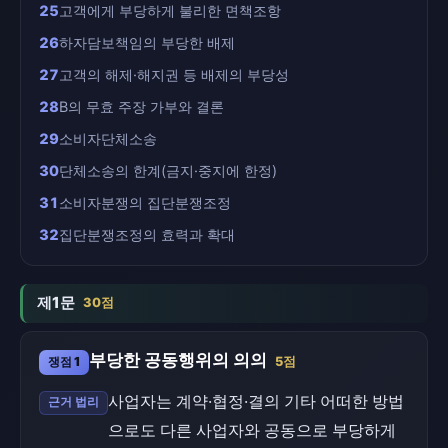
25
고객에게 부당하게 불리한 면책조항
26
하자담보책임의 부당한 배제
27
고객의 해제·해지권 등 배제의 부당성
28
B의 무효 주장 가부와 결론
29
소비자단체소송
30
단체소송의 한계(금지·중지에 한정)
31
소비자분쟁의 집단분쟁조정
32
집단분쟁조정의 효력과 확대
제1문
30점
부당한 공동행위의 의의
쟁점 1
5점
사업자는 계약·협정·결의 기타 어떠한 방법
근거 법리
으로도 다른 사업자와 공동으로 부당하게