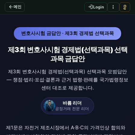
arrow_back
login
more_vert
vpn_key
메인
Login
변호사시험 금답안 · 제3회 경제법 선택과목
제3회 변호사시험 경제법(선택과목) 선택
과목 금답안
제3회 변호사시험 경제법(선택과목) 선택과목 모범답안
— 쟁점·법리·포섭·결론과 근거 법령·판례를 국가법령정보
센터 대조로 제공합니다.
바름 리더
공정거래 전문 리더
제1문은 자전거 제조시장에서 A·B·C의 가격인상 합의와