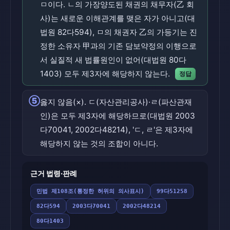
ㅁ이다. ㄴ의 가장양도된 채권의 채무자(乙 회
사)는 새로운 이해관계를 맺은 자가 아니고(대
법원 82다594), ㅁ의 채권자 乙의 가등기는 진
정한 소유자 甲과의 기존 담보약정의 이행으로
서 실질적 새 법률원인이 없어(대법원 80다
1403) 모두 제3자에 해당하지 않는다.
정답
⑤
옳지 않음(×). ㄷ(자산관리공사)·ㄹ(파산관재
인)은 모두 제3자에 해당하므로(대법원 2003
다70041, 2002다48214), 'ㄷ, ㄹ'은 제3자에
해당하지 않는 것의 조합이 아니다.
근거 법령·판례
민법 제108조(통정한 허위의 의사표시)
99다51258
82다594
2003다70041
2002다48214
80다1403