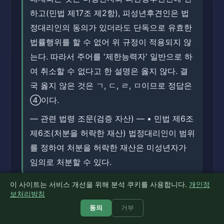
하고(민법 제17조 제2항), 피성년후견인은 법
정대리인의 동의가 있더라도 단독으로 유효한
법률행위를 할 수 없어 위 규정이 적용되지 않
는다. 따라서 주어를 '제한능력자' 일반으로 하
여 취소할 수 없다고 한 설명은 옳지 않다. 결
국 옳지 않은 것은 ㄱ, ㄷ, ㄹ, ㅁ이므로 정답은
④이다.
― 관련 법령 조문(검증 자산) ― • 민법 제6조
제6조(처분을 허락한 재산) 법정대리인이 범위
를 정하여 처분을 허락한 재산은 미성년자가
임의로 처분할 수 있다.
이 사이트는 서비스 개선을 위해 분석 쿠키를 사용합니다.
개인정
보기별 풀이
보처리방침
①
동의
거부
옳지 않음(×). ㄴ은 옳고 ㄹ·ㅁ이 옳지 않으므로
'ㄱ, ㄴ, ㄷ'은 정답이 아니다.