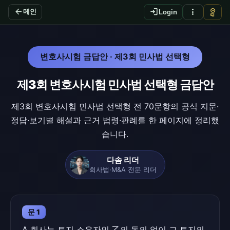
arrow_back
login
more_vert
vpn_key
메인
Login
변호사시험 금답안 · 제3회 민사법 선택형
제3회 변호사시험 민사법 선택형 금답안
제3회 변호사시험 민사법 선택형 전 70문항의 공식 지문·
정답·보기별 해설과 근거 법령·판례를 한 페이지에 정리했
습니다.
다솜 리더
회사법·M&A 전문 리더
문 1
A 회사는 토지 소유자인 乙의 동의 없이 그 토지의